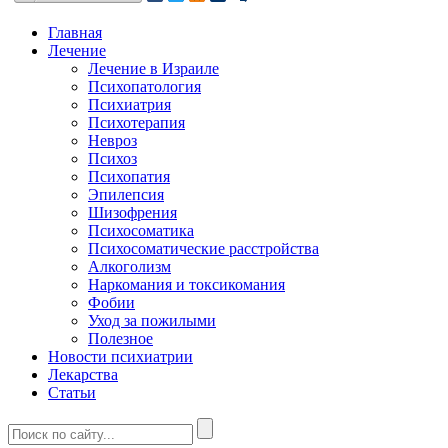
Главная
Лечение
Лечение в Израиле
Психопатология
Психиатрия
Психотерапия
Невроз
Психоз
Психопатия
Эпилепсия
Шизофрения
Психосоматика
Психосоматические расстройства
Алкоголизм
Наркомания и токсикомания
Фобии
Уход за пожилыми
Полезное
Новости психиатрии
Лекарства
Статьи