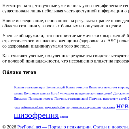
Несмотря на то, что ученые уже используют специфические ге
существовала лишь небольшая часть доступной информации о 
Новое исследование, основанное на результатах ранее провед
области сознания у взрослых больных и популяции в целом.
Ученые обнаружили, что восприятие мимических выражений бы
стратегического мышления, женщины (здоровые и с ASC) пока
со здоровыми индивидуумами того же пола.
Как считают ученые, полученные результаты свидетельствуют 
от половой принадлежности, что несомненно влияет на провед
Облако тегов
Болезнь галлюцинации
Боязнь людей
Боязнь темноты
Видеотест помогает в прове
делать
Групповые занятия йогой улучшают поведение аутичных детей
Детские не
Пикацизм
Признаки невроза
Причины галлюцинаций
Причины неврозов у детей
нев
дети
избыточный вес
клаустрофобия
нарушение координации движения
шизофрения
школа
© 2026
PsyPortal.net — Портал о психиатрии. Статьи и новости.