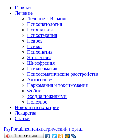
Главная
Лечение
Лечение в Израиле
Психопатология
Психиатрия
Психотерапия
Невроз
Психоз
Психопатия
Эпилепсия
Шизофрения
Психосоматика
Психосоматические расстройства
Алкоголизм
Наркомания и токсикомания
Фобии
Уход за пожилыми
Полезное
Новости психиатрии
Лекарства
Статьи
Psy
Portal.net
психиатрический портал
Поделиться…