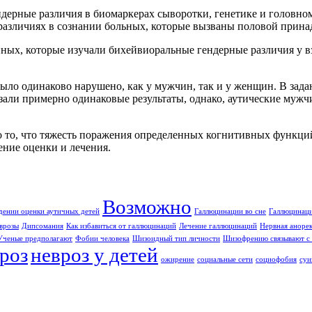
ндерные различия в биомаркерах сыворотки, генетике и головно
различиях в сознании больных, которые вызваны половой прин
енных, которые изучали бихейвиоральные гендерные различия у в
ло одинаково нарушено, как у мужчин, так и у женщин. В зада
зали примерно одинаковые результаты, однако, аутические муж
о то, что тяжесть поражения определенных когнитивных функций
ение оценки и лечения.
Возможно
дении оценки аутичных детей
Галлюцинации во сне
Галлюцинаци
врозы
Дипсомания
Как избавиться от галлюцинаций
Лечение галлюцинаций
Нервная аноре
Ученые предполагают
Фобии человека
Шизоидный тип личности
Шизофрению связывают с 
роз
невроз у детей
ожирение
социальные сети
социофобия
суи