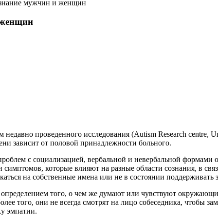
ознание мужчин и женщин
 женщин
м недавно проведенного исследования (Autism Research centre, Uni
пени зависит от половой принадлежности больного.
 проблем с социализацией, вербальной и невербальной формам
симптомов, которые влияют на разные области сознания, в связ
каться на собственные имена или не в состоянии поддерживать 
 определением того, о чем же думают или чувствуют окружающи
лее того, они не всегда смотрят на лицо собеседника, чтобы за
у эмпатии.