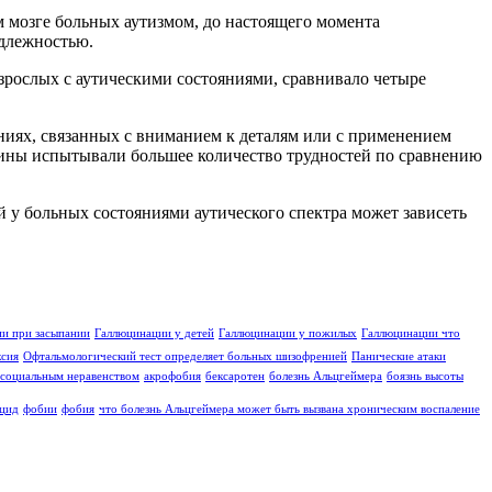
м мозге больных аутизмом, до настоящего момента
адлежностью.
зрослых с аутическими состояниями, сравнивало четыре
ниях, связанных с вниманием к деталям или с применением
чины испытывали большее количество трудностей по сравнению
 у больных состояниями аутического спектра может зависеть
и при засыпании
Галлюцинации у детей
Галлюцинации у пожилых
Галлюцинации что
ксия
Офтальмологический тест определяет больных шизофренией
Панические атаки
социальным неравенством
акрофобия
бексаротен
болезнь Альцгеймера
боязнь высоты
цид
фобии
фобия
что болезнь Альцгеймера может быть вызвана хроническим воспаление