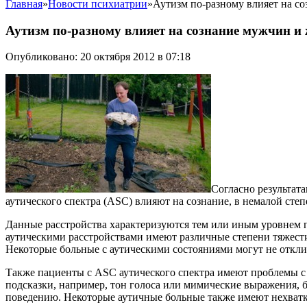
Главная
»
Новости психиатрии
»
Аутизм по-разному влияет на с
Аутизм по-разному влияет на сознание мужчин и
Опубликовано: 20 октября 2012 в 07:18
Согласно результата
аутического спектра (ASC) влияют на сознание, в немалой сте
Данные расстройства характеризуются тем или иным уровнем
аутическими расстройствами имеют различные степени тяжести 
Некоторые больные с аутическими состояниями могут не откли
Также пациенты с ASC аутического спектра имеют проблемы с
подсказки, например, тон голоса или мимические выражения, бо
поведению. Некоторые аутичные больные также имеют нехватк