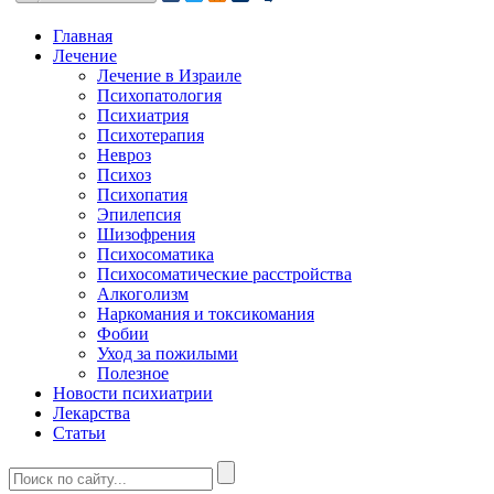
Главная
Лечение
Лечение в Израиле
Психопатология
Психиатрия
Психотерапия
Невроз
Психоз
Психопатия
Эпилепсия
Шизофрения
Психосоматика
Психосоматические расстройства
Алкоголизм
Наркомания и токсикомания
Фобии
Уход за пожилыми
Полезное
Новости психиатрии
Лекарства
Статьи