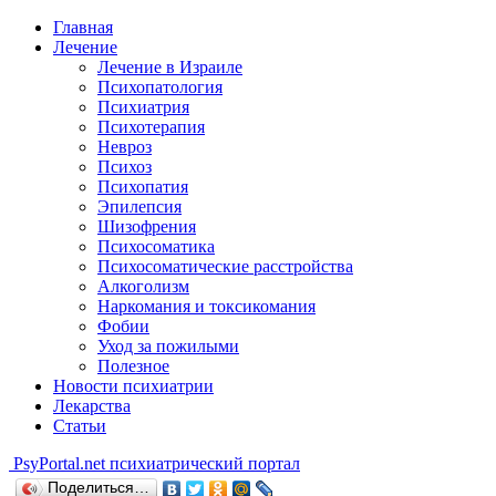
Главная
Лечение
Лечение в Израиле
Психопатология
Психиатрия
Психотерапия
Невроз
Психоз
Психопатия
Эпилепсия
Шизофрения
Психосоматика
Психосоматические расстройства
Алкоголизм
Наркомания и токсикомания
Фобии
Уход за пожилыми
Полезное
Новости психиатрии
Лекарства
Статьи
Psy
Portal.net
психиатрический портал
Поделиться…