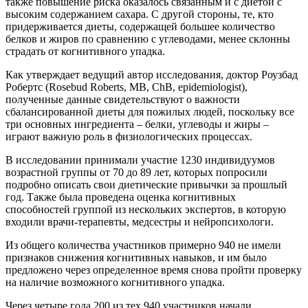
также повышение риска оказалось связанным и с диетой с
высоким содержанием сахара. С другой стороны, те, кто
придерживается диеты, содержащей большее количество
белков и жиров по сравнению с углеводами, менее склонны
страдать от когнитивного упадка.
Как утверждает ведущий автор исследования, доктор Роузбад
Робертс (Rosebud Roberts, MB, ChB, epidemiologist),
полученные данные свидетельствуют о важности
сбалансированной диеты для пожилых людей, поскольку все
три основных ингредиента – белки, углеводы и жиры –
играют важную роль в физиологических процессах.
В исследовании принимали участие 1230 индивидуумов
возрастной группы от 70 до 89 лет, которых попросили
подробно описать свои диетические привычки за прошлый
год. Также была проведена оценка когнитивных
способностей группой из нескольких экспертов, в которую
входили врачи-терапевты, медсестры и нейропсихологи.
Из общего количества участников примерно 940 не имели
признаков снижения когнитивных навыков, и им было
предложено через определенное время снова пройти проверку
на наличие возможного когнитивного упадка.
Через четыре года 200 из тех 940 участников начали