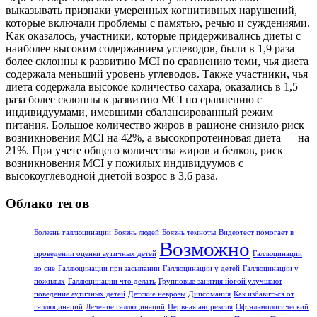
выказывать признаки умеренных когнитивных нарушений,
которые включали проблемы с памятью, речью и суждениями.
Kак оказалось, участники, которые придерживались диеты с
наиболее высоким содержанием углеводов, были в 1,9 раза
более склонны к развитию MCI по сравнению теми, чья диета
содержала меньший уровень углеводов. Также участники, чья
диета содержала высокое количество сахара, оказались в 1,5
раза более склонны к развитию МCI по сравнению с
индивидуумами, имевшими сбалансированный режим
питания. Большое количество жиров в рационе снизило риск
возникновения MCI на 42%, а высокопротеиновая диета — на
21%. При учете общего количества жиров и белков, риск
возникновения MCI у пожилых индивидуумов с
высокоуглеводной диетой возрос в 3,6 раза.
Облако тегов
Болезнь галлюцинации
Боязнь людей
Боязнь темноты
Видеотест помогает в
Возможно
проведении оценки аутичных детей
Галлюцинации
во сне
Галлюцинации при засыпании
Галлюцинации у детей
Галлюцинации у
пожилых
Галлюцинации что делать
Групповые занятия йогой улучшают
поведение аутичных детей
Детские неврозы
Дипсомания
Как избавиться от
галлюцинаций
Лечение галлюцинаций
Нервная анорексия
Офтальмологический