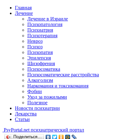
Главная
Лечение
Лечение в Израиле
Психопатология
Психиатрия
Психотерапия
Невроз
Психоз
Психопатия
Эпилепсия
Шизофрения
Психосоматика
Психосоматические расстройства
Алкоголизм
Наркомания и токсикомания
Фобии
Уход за пожилыми
Полезное
Новости психиатрии
Лекарства
Статьи
Psy
Portal.net
психиатрический портал
Поделиться…