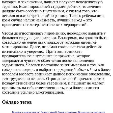
находясь в заключении, пациент получает поведенческую
терапию. Если пироманией страдает ребенок, то лечение
должно быть особенно тщательным, с учетом того, что
детская психика чрезвычайно ранима. Такого ребенка ни в
коем случае нельзя наказывать, лучший выход – это
проведение психотерапевтических мероприятий.
Чтобы диагностировать пироманию, необходимо выявить у
больного следующие критерии. Во-первых, им должно быть
совершено не менее двух поджогов, которые ничем не
мотивированы. Далее, пироман совершает свои действия
интенсивно и уверенно. При этом, возникает
предварительное внутреннее напряжение, которое
завершается чувством облегчения после выполнения
задуманного. Человек постоянно занят мыслями о том, как
совершить поджог, и выбрать подходящий объект. Чем в более
взрослом возрасте возникает данное психическое заболевание,
тем труднее оно лечится. Отрицание своей причастности к
пожару становится более уверенным, и пациент не желает
принимать на себя ответственность, тем более, если его
состояние усилено алкоголизацией.
Облако тегов
Болезнь галлюцинации
Боязнь людей
Боязнь темноты
Видеотест помогает в