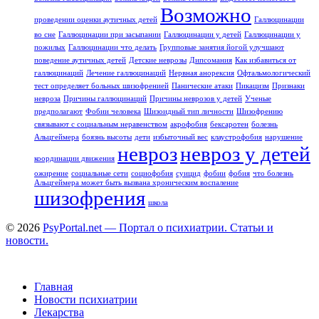
Возможно
проведении оценки аутичных детей
Галлюцинации
во сне
Галлюцинации при засыпании
Галлюцинации у детей
Галлюцинации у
пожилых
Галлюцинации что делать
Групповые занятия йогой улучшают
поведение аутичных детей
Детские неврозы
Дипсомания
Как избавиться от
галлюцинаций
Лечение галлюцинаций
Нервная анорексия
Офтальмологический
тест определяет больных шизофренией
Панические атаки
Пикацизм
Признаки
невроза
Причины галлюцинаций
Причины неврозов у детей
Ученые
предполагают
Фобии человека
Шизоидный тип личности
Шизофрению
связывают с социальным неравенством
акрофобия
бексаротен
болезнь
Альцгеймера
боязнь высоты
дети
избыточный вес
клаустрофобия
нарушение
невроз
невроз у детей
координации движения
ожирение
социальные сети
социофобия
суицид
фобии
фобия
что болезнь
Альцгеймера может быть вызвана хроническим воспаление
шизофрения
школа
© 2026
PsyPortal.net — Портал о психиатрии. Статьи и
новости.
Главная
Новости психиатрии
Лекарства