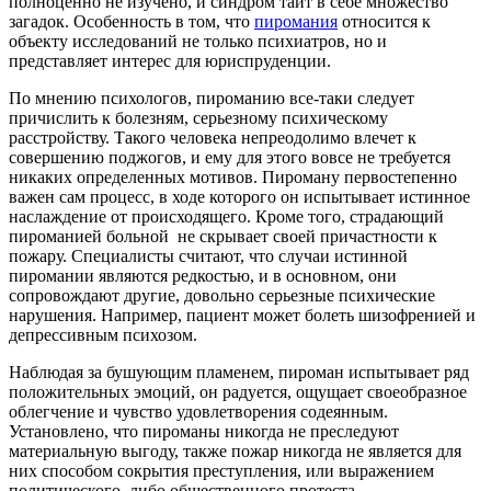
полноценно не изучено, и синдром таит в себе множество
загадок. Особенность в том, что
пиромания
относится к
объекту исследований не только психиатров, но и
представляет интерес для юриспруденции.
По мнению психологов, пироманию все-таки следует
причислить к болезням, серьезному психическому
расстройству. Такого человека непреодолимо влечет к
совершению поджогов, и ему для этого вовсе не требуется
никаких определенных мотивов. Пироману первостепенно
важен сам процесс, в ходе которого он испытывает истинное
наслаждение от происходящего. Кроме того, страдающий
пироманией больной не скрывает своей причастности к
пожару. Специалисты считают, что случаи истинной
пиромании являются редкостью, и в основном, они
сопровождают другие, довольно серьезные психические
нарушения. Например, пациент может болеть шизофренией и
депрессивным психозом.
Наблюдая за бушующим пламенем, пироман испытывает ряд
положительных эмоций, он радуется, ощущает своеобразное
облегчение и чувство удовлетворения содеянным.
Установлено, что пироманы никогда не преследуют
материальную выгоду, также пожар никогда не является для
них способом сокрытия преступления, или выражением
политического, либо общественного протеста.