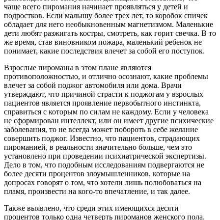
чаще всего пиромания начинает проявляться у детей и
подростков. Если малышу более трех лет, то коробок спичек
обладает для него необыкновенным магнетизмом. Маленькие
дети любят разжигать костры, смотреть, как горит свечка. В то
же время, став виновником пожара, маленький ребенок не
понимает, какие последствия влечет за собой его поступок.
Взрослые пироманы в этом плане являются
противоположностью, и отлично осознают, какие проблемы
влечет за собой поджог автомобиля или дома. Врачи
утверждают, что причиной страсти к поджогам у взрослых
пациентов является проявление первобытного инстинкта,
справиться с которым по силам не каждому. Если у человека
не сформирован интеллект, или он имеет другие психические
заболевания, то не всегда может побороть в себе желание
совершить поджог. Известно, что пациентов, страдающих
пироманией, в реальности значительно больше, чем это
установлено при проведении психиатрической экспертизы.
Дело в том, что подобным исследованиям подвергаются не
более десяти процентов злоумышленников, которые на
допросах говорят о том, что хотели лишь полюбоваться на
пламя, произвести на кого-то впечатление, и так далее.
Также выявлено, что среди этих имеющихся десяти
процентов только одна четверть пироманов женского пола.