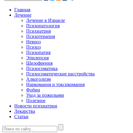
Главная
Лечение
Лечение в Израиле
Психопатология
Психиатрия
Психотерапия
Невроз
Психоз
Психопатия
Эпилепсия
Шизофрения
Психосоматика
Психосоматические расстройства
Алкоголизм
Наркомания и токсикомания
Фобии
Уход за пожилыми
Полезное
Новости психиатрии
Лекарства
Статьи