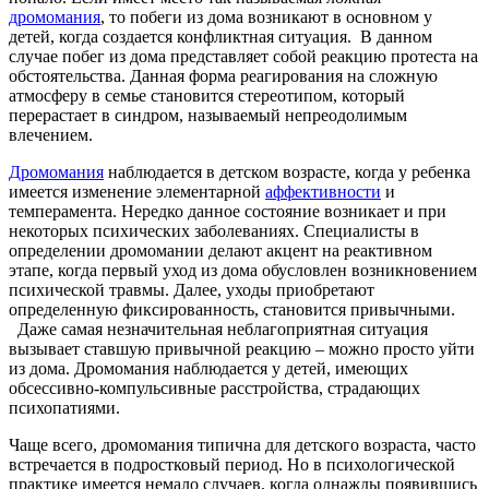
дромомания
, то побеги из дома возникают в основном у
детей, когда создается конфликтная ситуация. В данном
случае побег из дома представляет собой реакцию протеста на
обстоятельства. Данная форма реагирования на сложную
атмосферу в семье становится стереотипом, который
перерастает в синдром, называемый непреодолимым
влечением.
Дромомания
наблюдается в детском возрасте, когда у ребенка
имеется изменение элементарной
аффективности
и
темперамента. Нередко данное состояние возникает и при
некоторых психических заболеваниях. Специалисты в
определении дромомании делают акцент на реактивном
этапе, когда первый уход из дома обусловлен возникновением
психической травмы. Далее, уходы приобретают
определенную фиксированность, становится привычными.
Даже самая незначительная неблагоприятная ситуация
вызывает ставшую привычной реакцию – можно просто уйти
из дома. Дромомания наблюдается у детей, имеющих
обсессивно-компульсивные расстройства, страдающих
психопатиями.
Чаще всего, дромомания типична для детского возраста, часто
встречается в подростковый период. Но в психологической
практике имеется немало случаев, когда однажды появившись