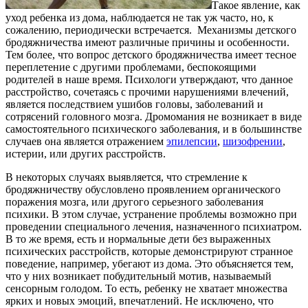
Такое явление, как
уход ребенка из дома, наблюдается не так уж часто, но, к
сожалению, периодически встречается. Механизмы детского
бродяжничества имеют различные причины и особенности.
Тем более, что вопрос детского бродяжничества имеет тесное
переплетение с другими проблемами, беспокоящими
родителей в наше время. Психологи утверждают, что данное
расстройство, сочетаясь с прочими нарушениями влечений,
является последствием ушибов головы, заболеваний и
сотрясений головного мозга. Дромомания не возникает в виде
самостоятельного психического заболевания, и в большинстве
случаев она является отражением
эпилепсии
,
шизофрении
,
истерии, или других расстройств.
В некоторых случаях выявляется, что стремление к
бродяжничеству обусловлено проявлением органического
поражения мозга, или другого серьезного заболевания
психики. В этом случае, устранение проблемы возможно при
проведении специального лечения, назначенного психиатром.
В то же время, есть и нормальные дети без выраженных
психических расстройств, которые демонстрируют странное
поведение, например, убегают из дома. Это объясняется тем,
что у них возникает побудительный мотив, называемый
сенсорным голодом. То есть, ребенку не хватает множества
ярких и новых эмоций, впечатлений. Не исключено, что