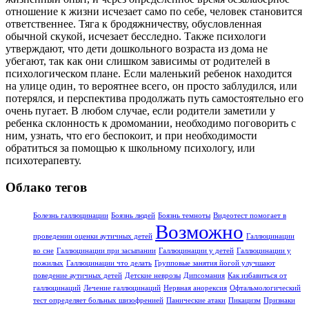
отношение к жизни исчезает само по себе, человек становится
ответственнее. Тяга к бродяжничеству, обусловленная
обычной скукой, исчезает бесследно. Также психологи
утверждают, что дети дошкольного возраста из дома не
убегают, так как они слишком зависимы от родителей в
психологическом плане. Если маленький ребенок находится
на улице один, то вероятнее всего, он просто заблудился, или
потерялся, и перспектива продолжать путь самостоятельно его
очень пугает. В любом случае, если родители заметили у
ребенка склонность к дромомании, необходимо поговорить с
ним, узнать, что его беспокоит, и при необходимости
обратиться за помощью к школьному психологу, или
психотерапевту.
Облако тегов
Болезнь галлюцинации
Боязнь людей
Боязнь темноты
Видеотест помогает в
Возможно
проведении оценки аутичных детей
Галлюцинации
во сне
Галлюцинации при засыпании
Галлюцинации у детей
Галлюцинации у
пожилых
Галлюцинации что делать
Групповые занятия йогой улучшают
поведение аутичных детей
Детские неврозы
Дипсомания
Как избавиться от
галлюцинаций
Лечение галлюцинаций
Нервная анорексия
Офтальмологический
тест определяет больных шизофренией
Панические атаки
Пикацизм
Признаки