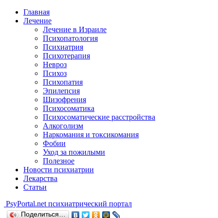
Главная
Лечение
Лечение в Израиле
Психопатология
Психиатрия
Психотерапия
Невроз
Психоз
Психопатия
Эпилепсия
Шизофрения
Психосоматика
Психосоматические расстройства
Алкоголизм
Наркомания и токсикомания
Фобии
Уход за пожилыми
Полезное
Новости психиатрии
Лекарства
Статьи
Psy
Portal.net
психиатрический портал
Поделиться…