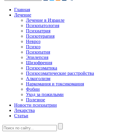
Главная
Лечение
Лечение в Израиле
Психопатология
Психиатрия
Психотерапия
Невроз
Психоз
Психопатия
Эпилепсия
Шизофрения
Психосоматика
Психосоматические расстройства
Алкоголизм
Наркомания и токсикомания
Фобии
Уход за пожилыми
Полезное
Новости психиатрии
Лекарства
Статьи