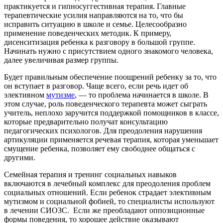
практикуется и гипносуггестивная терапия. Главные
терапевтические усилия направляются на то, что бы
исправить ситуацию в школе и семье. Целесообразно
применение поведенческих методик. К примеру,
дисенситизация ребенка к разговору в большой группе.
Начинать нужно с присутствием одного знакомого человека,
далее увеличивая размер группы.
Будет правильным обеспечение поощрений ребенку за то, что
он вступает в разговор. Чаще всего, если речь идет об
элективном
мутизме
, — то проблема начинается в школе. В
этом случае, роль поведенческого терапевта может сыграть
учитель, неплохо заручится поддержкой помощников в классе,
которые предварительно получат консультацию
педагогических психологов. Для преодоления нарушения
артикуляции применяется речевая терапия, которая уменьшает
смущение ребенка, позволяет ему свободнее общаться с
другими.
Семейная терапия и тренинг социальных навыков
включаются в лечебный комплекс для преодоления проблем
социальных отношений. Если ребенок страдает элективным
мутизмом и социальной фобией, то специалисты используют
в лечении СИОЗС. Если же преобладают оппозиционные
формы поведения, то хорошее действие оказывают