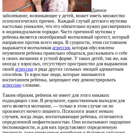
Данное
заболевание, возникающее у детей, может иметь множество
психологических причин. Каждый случай детского мутизма
настолько уникален, что его обязательно нужно рассматривать
в индивидуальном порядке. Часто причиной мутизма у
ребенка является своеобразный молчаливый протест, который
направлен против всего мира. В сущности, этим состоянием
выражается молчаливая
агрессия
, которая обусловлена
неумением ребенка правильно общаться, рассказывать о себе
и своих желаниях в устной форме. У таких детей, так же, как
иногда у взрослых, отсутствует пространство для выражения
своей
агрессии
и ряда других сильных эмоций адекватным
способом. Те взрослые люди, которые занимаются
воспитанием ребенка, запрещают ему демонстрировать
агрессию
словами.
Таким образом, ребенок не имеет для этого никаких
подходящих слов. В результате, единственным выходом для
него является молчание, — только в этом случае он не
произнесет ничего лишнего. Психологи знают немало
случаев, когда люди, воспитывающие ребенка, отличаются
определенной инфантильностью. Они испытывают ощущение
беспомощности, и для них представляют определенную
трудность даже привычные житейские и бытовые ситуации.