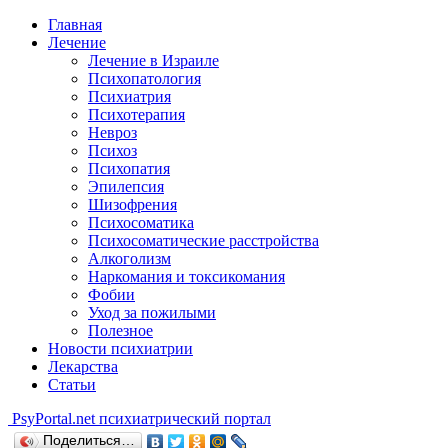
Главная
Лечение
Лечение в Израиле
Психопатология
Психиатрия
Психотерапия
Невроз
Психоз
Психопатия
Эпилепсия
Шизофрения
Психосоматика
Психосоматические расстройства
Алкоголизм
Наркомания и токсикомания
Фобии
Уход за пожилыми
Полезное
Новости психиатрии
Лекарства
Статьи
Psy
Portal.net
психиатрический портал
Поделиться…