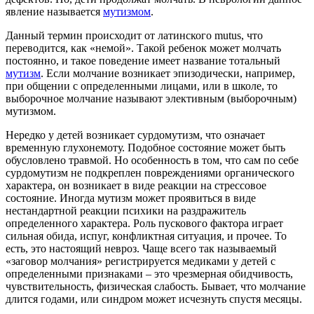
явление называется
мутизмом
.
Данный термин происходит от латинского mutus, что
переводится, как «немой». Такой ребенок может молчать
постоянно, и такое поведение имеет название тотальный
мутизм
. Если молчание возникает эпизодически, например,
при общении с определенными лицами, или в школе, то
выборочное молчание называют элективным (выборочным)
мутизмом.
Нередко у детей возникает сурдомутизм, что означает
временную глухонемоту. Подобное состояние может быть
обусловлено травмой. Но особенность в том, что сам по себе
сурдомутизм не подкреплен повреждениями органического
характера, он возникает в виде реакции на стрессовое
состояние. Иногда мутизм может проявиться в виде
нестандартной реакции психики на раздражитель
определенного характера. Роль пускового фактора играет
сильная обида, испуг, конфликтная ситуация, и прочее. То
есть, это настоящий невроз. Чаще всего так называемый
«заговор молчания» регистрируется медиками у детей с
определенными признаками – это чрезмерная обидчивость,
чувствительность, физическая слабость. Бывает, что молчание
длится годами, или синдром может исчезнуть спустя месяцы.