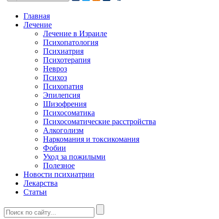
Главная
Лечение
Лечение в Израиле
Психопатология
Психиатрия
Психотерапия
Невроз
Психоз
Психопатия
Эпилепсия
Шизофрения
Психосоматика
Психосоматические расстройства
Алкоголизм
Наркомания и токсикомания
Фобии
Уход за пожилыми
Полезное
Новости психиатрии
Лекарства
Статьи