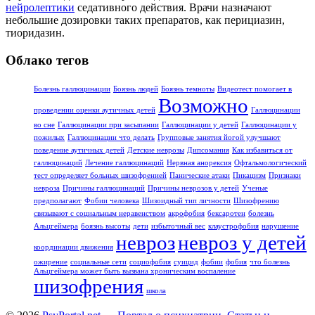
нейролептики
седативного действия. Врачи назначают
небольшие дозировки таких препаратов, как перициазин,
тиоридазин.
Облако тегов
Болезнь галлюцинации
Боязнь людей
Боязнь темноты
Видеотест помогает в
Возможно
проведении оценки аутичных детей
Галлюцинации
во сне
Галлюцинации при засыпании
Галлюцинации у детей
Галлюцинации у
пожилых
Галлюцинации что делать
Групповые занятия йогой улучшают
поведение аутичных детей
Детские неврозы
Дипсомания
Как избавиться от
галлюцинаций
Лечение галлюцинаций
Нервная анорексия
Офтальмологический
тест определяет больных шизофренией
Панические атаки
Пикацизм
Признаки
невроза
Причины галлюцинаций
Причины неврозов у детей
Ученые
предполагают
Фобии человека
Шизоидный тип личности
Шизофрению
связывают с социальным неравенством
акрофобия
бексаротен
болезнь
Альцгеймера
боязнь высоты
дети
избыточный вес
клаустрофобия
нарушение
невроз
невроз у детей
координации движения
ожирение
социальные сети
социофобия
суицид
фобии
фобия
что болезнь
Альцгеймера может быть вызвана хроническим воспаление
шизофрения
школа