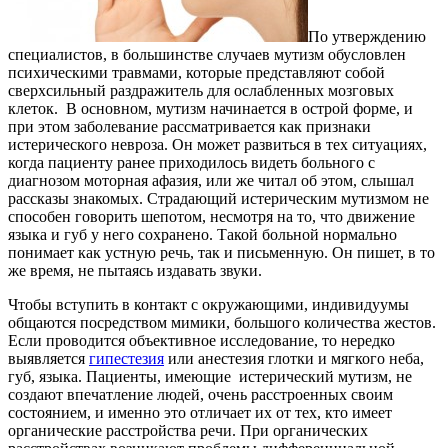
По утверждению
специалистов, в большинстве случаев мутизм обусловлен
психическими травмами, которые представляют собой
сверхсильный раздражитель для ослабленных мозговых
клеток. В основном, мутизм начинается в острой форме, и
при этом заболевание рассматривается как признаки
истерического невроза. Он может развиться в тех ситуациях,
когда пациенту ранее приходилось видеть больного с
диагнозом моторная афазия, или же читал об этом, слышал
рассказы знакомых. Страдающий истерическим мутизмом не
способен говорить шепотом, несмотря на то, что движение
языка и губ у него сохранено. Такой больной нормально
понимает как устную речь, так и письменную. Он пишет, в то
же время, не пытаясь издавать звуки.
Чтобы вступить в контакт с окружающими, индивидуумы
общаются посредством мимики, большого количества жестов.
Если проводится объективное исследование, то нередко
выявляется
гипестезия
или анестезия глотки и мягкого неба,
губ, языка. Пациенты, имеющие истерический мутизм, не
создают впечатление людей, очень расстроенных своим
состоянием, и именно это отличает их от тех, кто имеет
органические расстройства речи. При органических