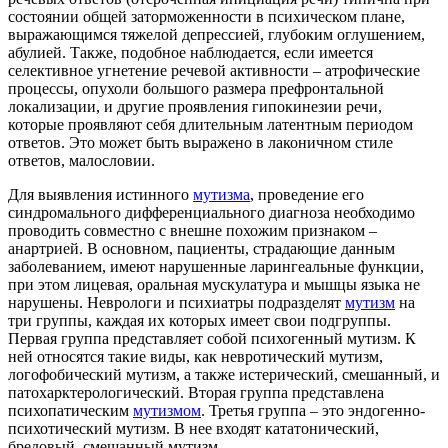
состоянии общей заторможенности в психическом плане,
выражающимся тяжелой депрессией, глубоким оглушением,
абулией. Также, подобное наблюдается, если имеется
селективное угнетение речевой активности – атрофические
процессы, опухоли большого размера префронтальной
локализации, и другие проявления гипокинезии речи,
которые проявляют себя длительным латентным периодом
ответов. Это может быть выражено в лаконичном стиле
ответов, малословии.
Для выявления истинного
мутизма
, проведение его
синдромального дифференциального диагноза необходимо
проводить совместно с внешне похожим признаком –
анартрией. В основном, пациенты, страдающие данным
заболеванием, имеют нарушенные ларингеальные функции,
при этом лицевая, оральная мускулатура и мышцы языка не
нарушены. Неврологи и психиатры подразделят
мутизм
на
три группы, каждая их которых имеет свои подгруппы.
Первая группа представляет собой психогенный мутизм. К
ней относятся такие виды, как невротический мутизм,
логофобический мутизм, а также истерический, смешанный, и
патохарктерологический. Вторая группа представлена
психопатическим
мутизмом
. Третья группа – это эндогенно-
психотический мутизм. В нее входят кататонический,
бредовый, смешанный мутизм.