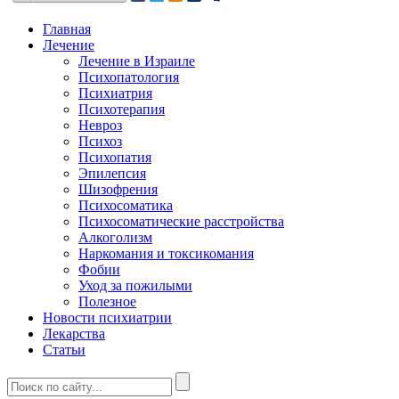
Главная
Лечение
Лечение в Израиле
Психопатология
Психиатрия
Психотерапия
Невроз
Психоз
Психопатия
Эпилепсия
Шизофрения
Психосоматика
Психосоматические расстройства
Алкоголизм
Наркомания и токсикомания
Фобии
Уход за пожилыми
Полезное
Новости психиатрии
Лекарства
Статьи