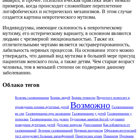
амавроз, и прочее. Психологическая практика знает немало
примеров, когда происходит сложнейшее переплетение
логофобических и истерических механизмов. В этом случае
создается картина невротического мутизма.
Индивидуумы, имеющие склонность к невротическому
мутизму, его истерическому варианту, в основном являются
людьми с чрезмерной эмоциональностью. Также их
отличительными чертами является экстравертированность,
лабильность нервных процессов. На основании этого можно
утверждать, что данный вид мутизма в большей мере присущ
пациентам женского пола, а также детям. Чем старше возраст
человека, тем в меньшей степени он подвержен данному
заболеванию.
Облако тегов
Болезнь галлюцинации
Боязнь людей
Боязнь темноты
Видеотест помогает в
Возможно
проведении оценки аутичных детей
Галлюцинации
во сне
Галлюцинации при засыпании
Галлюцинации у детей
Галлюцинации у
пожилых
Галлюцинации что делать
Групповые занятия йогой улучшают
поведение аутичных детей
Детские неврозы
Дипсомания
Как избавиться от
галлюцинаций
Лечение галлюцинаций
Нервная анорексия
Офтальмологический
тест определяет больных шизофренией
Панические атаки
Пикацизм
Признаки