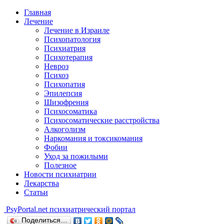
Главная
Лечение
Лечение в Израиле
Психопатология
Психиатрия
Психотерапия
Невроз
Психоз
Психопатия
Эпилепсия
Шизофрения
Психосоматика
Психосоматические расстройства
Алкоголизм
Наркомания и токсикомания
Фобии
Уход за пожилыми
Полезное
Новости психиатрии
Лекарства
Статьи
Psy
Portal.net
психиатрический портал
Поделиться…