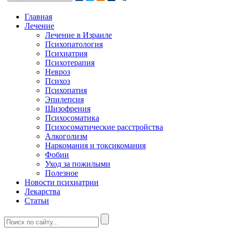
Главная
Лечение
Лечение в Израиле
Психопатология
Психиатрия
Психотерапия
Невроз
Психоз
Психопатия
Эпилепсия
Шизофрения
Психосоматика
Психосоматические расстройства
Алкоголизм
Наркомания и токсикомания
Фобии
Уход за пожилыми
Полезное
Новости психиатрии
Лекарства
Статьи