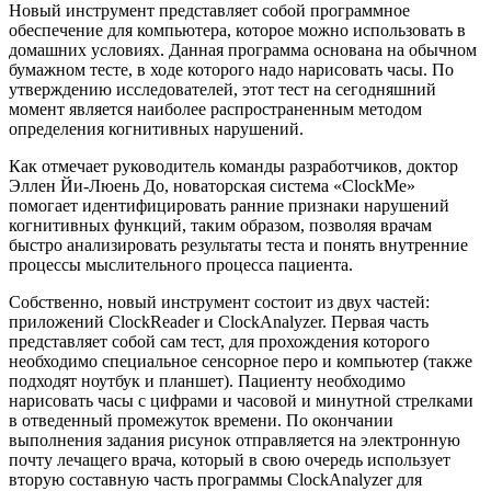
Новый инструмент представляет собой программное
обеспечение для компьютера, которое можно использовать в
домашних условиях. Данная программа основана на обычном
бумажном тесте, в ходе которого надо нарисовать часы. По
утверждению исследователей, этот тест на сегодняшний
момент является наиболее распространенным методом
определения когнитивных нарушений.
Как отмечает руководитель команды разработчиков, доктор
Эллен Йи-Люень До, новаторская система «ClockMe»
помогает идентифицировать ранние признаки нарушений
когнитивных функций, таким образом, позволяя врачам
быстро анализировать результаты теста и понять внутренние
процессы мыслительного процесса пациента.
Собственно, новый инструмент состоит из двух частей:
приложений ClockReader и ClockAnalyzer. Первая часть
представляет собой сам тест, для прохождения которого
необходимо специальное сенсорное перо и компьютер (также
подходят ноутбук и планшет). Пациенту необходимо
нарисовать часы с цифрами и часовой и минутной стрелками
в отведенный промежуток времени. По окончании
выполнения задания рисунок отправляется на электронную
почту лечащего врача, который в свою очередь использует
вторую составную часть программы ClockAnalyzer для