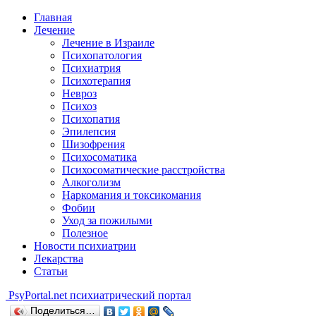
Главная
Лечение
Лечение в Израиле
Психопатология
Психиатрия
Психотерапия
Невроз
Психоз
Психопатия
Эпилепсия
Шизофрения
Психосоматика
Психосоматические расстройства
Алкоголизм
Наркомания и токсикомания
Фобии
Уход за пожилыми
Полезное
Новости психиатрии
Лекарства
Статьи
Psy
Portal.net
психиатрический портал
Поделиться…