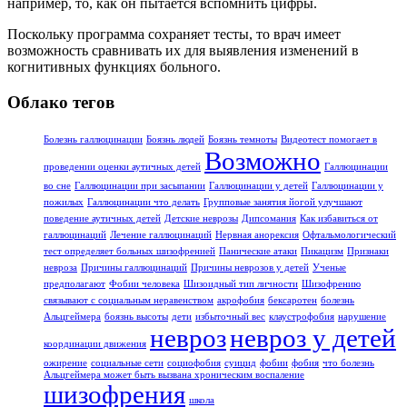
например, то, как он пытается вспомнить цифры.
Поскольку программа сохраняет тесты, то врач имеет
возможность сравнивать их для выявления изменений в
когнитивных функциях больного.
Облако тегов
Болезнь галлюцинации
Боязнь людей
Боязнь темноты
Видеотест помогает в
Возможно
проведении оценки аутичных детей
Галлюцинации
во сне
Галлюцинации при засыпании
Галлюцинации у детей
Галлюцинации у
пожилых
Галлюцинации что делать
Групповые занятия йогой улучшают
поведение аутичных детей
Детские неврозы
Дипсомания
Как избавиться от
галлюцинаций
Лечение галлюцинаций
Нервная анорексия
Офтальмологический
тест определяет больных шизофренией
Панические атаки
Пикацизм
Признаки
невроза
Причины галлюцинаций
Причины неврозов у детей
Ученые
предполагают
Фобии человека
Шизоидный тип личности
Шизофрению
связывают с социальным неравенством
акрофобия
бексаротен
болезнь
Альцгеймера
боязнь высоты
дети
избыточный вес
клаустрофобия
нарушение
невроз
невроз у детей
координации движения
ожирение
социальные сети
социофобия
суицид
фобии
фобия
что болезнь
Альцгеймера может быть вызвана хроническим воспаление
шизофрения
школа