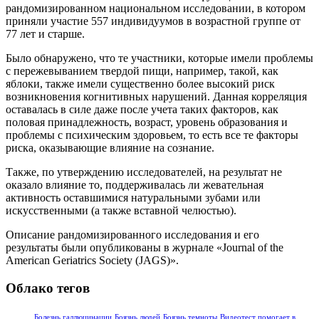
рандомизированном национальном исследовании, в котором
приняли участие 557 индивидуумов в возрастной группе от
77 лет и старше.
Было обнаружено, что те участники, которые имели проблемы
с пережевыванием твердой пищи, например, такой, как
яблоки, также имели существенно более высокий риск
возникновения когнитивных нарушений. Данная корреляция
оставалась в силе даже после учета таких факторов, как
половая принадлежность, возраст, уровень образования и
проблемы с психическим здоровьем, то есть все те факторы
риска, оказывающие влияние на сознание.
Также, по утверждению исследователей, на результат не
оказало влияние то, поддерживалась ли жевательная
активность оставшимися натуральными зубами или
искусственными (а также вставной челюстью).
Описание рандомизированного исследования и его
результаты были опубликованы в журнале «Journal of the
American Geriatrics Society (JAGS)».
Облако тегов
Болезнь галлюцинации
Боязнь людей
Боязнь темноты
Видеотест помогает в