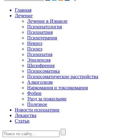
Главная
Лечение
Лечение в Израиле
Психопатология
Психиатрия
Психотерапия
Невроз
Психоз
Психопатия
Эпилепсия
Шизофрения
Психосоматика
Психосоматические расстройства
Алкоголизм
Наркомания и токсикомания
Фобии
Уход за пожилыми
Полезное
Новости психиатрии
Лекарства
Статьи