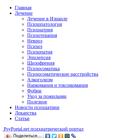
Главная
Лечение
Лечение в Израиле
Психопатология
Психиатрия
Психотерапия
Невроз
Психоз
Психопатия
Эпилепсия
Шизофрения
Психосоматика
Психосоматические расстройства
Алкоголизм
Наркомания и токсикомания
Фобии
Уход за пожилыми
Полезное
Новости психиатрии
Лекарства
Статьи
Psy
Portal.net
психиатрический портал
Поделиться…