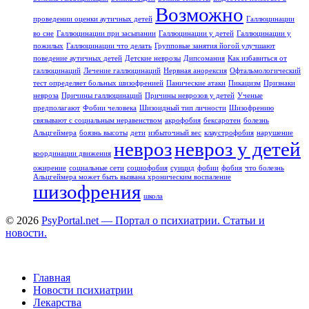
Возможно
проведении оценки аутичных детей
Галлюцинации
во сне
Галлюцинации при засыпании
Галлюцинации у детей
Галлюцинации у
пожилых
Галлюцинации что делать
Групповые занятия йогой улучшают
поведение аутичных детей
Детские неврозы
Дипсомания
Как избавиться от
галлюцинаций
Лечение галлюцинаций
Нервная анорексия
Офтальмологический
тест определяет больных шизофренией
Панические атаки
Пикацизм
Признаки
невроза
Причины галлюцинаций
Причины неврозов у детей
Ученые
предполагают
Фобии человека
Шизоидный тип личности
Шизофрению
связывают с социальным неравенством
акрофобия
бексаротен
болезнь
Альцгеймера
боязнь высоты
дети
избыточный вес
клаустрофобия
нарушение
невроз
невроз у детей
координации движения
ожирение
социальные сети
социофобия
суицид
фобии
фобия
что болезнь
Альцгеймера может быть вызвана хроническим воспаление
шизофрения
школа
© 2026
PsyPortal.net — Портал о психиатрии. Статьи и
новости.
Главная
Новости психиатрии
Лекарства