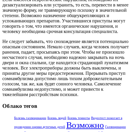
дизактуализировать или устранить, то есть, перевести в менее
значимую форму, не травмирующую психику в значительной
степени. Возможно назначение общеукрепляющих и
успокаивающих препаратов. Участившиеся приступы могут
говорить о том, что имеются органические нарушения, и
человеку необходима срочная консультация специалиста.
Не следует забывать, что снохождение является потенциально
опасным состоянием. Немало случаев, когда человек получает
ранения, падает, просыпаясь при этом. Чтобы не произошло
несчастного случая, необходимо надежно закрывать на ночь
двери и окна спальни, где находится страдающий лунатизмом
человек. Все электроприборы должны быть выключены, и
приняты другие меры предостережения. Прерывать приступ
сомнамбулизма допустимо лишь тихим доброжелательным
голосом, так же, как будят сонного человека. Самолечение
сомнамбулизма недопустимо, и может привести к
тяжелейшим расстройствам психики.
Облако тегов
Болезнь галлюцинации
Боязнь людей
Боязнь темноты
Видеотест помогает в
Возможно
проведении оценки аутичных детей
Галлюцинации