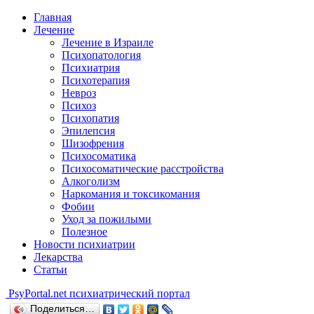
Главная
Лечение
Лечение в Израиле
Психопатология
Психиатрия
Психотерапия
Невроз
Психоз
Психопатия
Эпилепсия
Шизофрения
Психосоматика
Психосоматические расстройства
Алкоголизм
Наркомания и токсикомания
Фобии
Уход за пожилыми
Полезное
Новости психиатрии
Лекарства
Статьи
Psy
Portal.net
психиатрический портал
Поделиться…