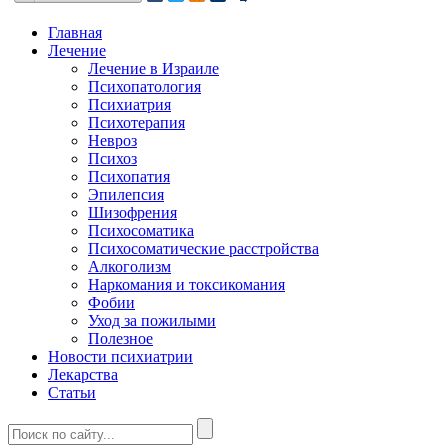
Главная
Лечение
Лечение в Израиле
Психопатология
Психиатрия
Психотерапия
Невроз
Психоз
Психопатия
Эпилепсия
Шизофрения
Психосоматика
Психосоматические расстройства
Алкоголизм
Наркомания и токсикомания
Фобии
Уход за пожилыми
Полезное
Новости психиатрии
Лекарства
Статьи