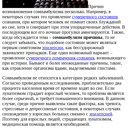
Причин
возникновения сомнамбулизма несколько. Например, в
некоторых случаях это проявление
сумеречного состояния
сознания, при котором человек не помнит своих блужданий
во сне, хотя и совершает при этом упорядоченные действия. В
последующем все его ночные прогулки амнезируются. Также,
когда обсуждается тема –
сомнамбулизм причины
, то не
следует забывать, что подобное состояние может являться
первым симптомом
эпилепсии
, как бессудорожный
эквивалент припадков. Еще один возможный вариант –
проявление
сумеречного помрачения сознания
, возникающего
при истерии. Бывают и более неожиданные причины, такие,
как отравление организма ядами, выделяемыми глистами.
Сомнамбулизм не относится к категории редких заболеваний.
Согласно проведенным исследованиям, приблизительно два
процента населения время от времени ходят во сне. Если
лунатизмом страдает взрослый человек, то проблема является
более серьезной, и требует повышенного внимания. В данном
случае, среди причин выявлены такие факторы, как тревога,
стрессовые и депрессивные состояния, в некоторых случаях
снохождение у взрослых больных связано с
эпилепсией
.
Поэтому для взрослых людей, страдающих лунатизмом,
медицинская помощь является необходимой.