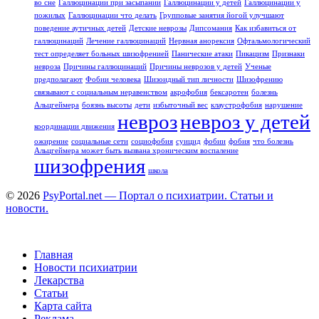
во сне
Галлюцинации при засыпании
Галлюцинации у детей
Галлюцинации у
пожилых
Галлюцинации что делать
Групповые занятия йогой улучшают
поведение аутичных детей
Детские неврозы
Дипсомания
Как избавиться от
галлюцинаций
Лечение галлюцинаций
Нервная анорексия
Офтальмологический
тест определяет больных шизофренией
Панические атаки
Пикацизм
Признаки
невроза
Причины галлюцинаций
Причины неврозов у детей
Ученые
предполагают
Фобии человека
Шизоидный тип личности
Шизофрению
связывают с социальным неравенством
акрофобия
бексаротен
болезнь
Альцгеймера
боязнь высоты
дети
избыточный вес
клаустрофобия
нарушение
невроз
невроз у детей
координации движения
ожирение
социальные сети
социофобия
суицид
фобии
фобия
что болезнь
Альцгеймера может быть вызвана хроническим воспаление
шизофрения
школа
© 2026
PsyPortal.net — Портал о психиатрии. Статьи и
новости.
Главная
Новости психиатрии
Лекарства
Статьи
Карта сайта
Реклама