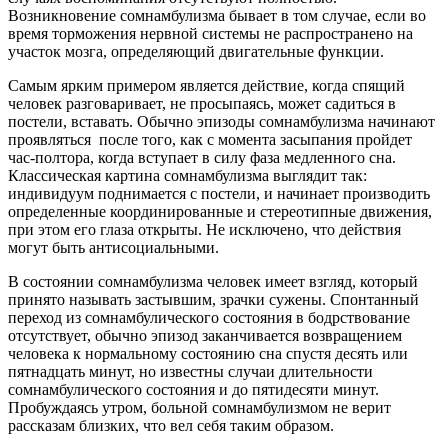
Возникновение сомнамбулизма бывает в том случае, если во
время торможения нервной системы не распространено на
участок мозга, определяющий двигательные функции.
Самым ярким примером является действие, когда спящий
человек разговаривает, не просыпаясь, может садиться в
постели, вставать. Обычно эпизоды сомнамбулизма начинают
проявляться после того, как с момента засыпания пройдет
час-полтора, когда вступает в силу фаза медленного сна.
Классическая картина сомнамбулизма выглядит так:
индивидуум поднимается с постели, и начинает производить
определенные координированные и стереотипные движения,
при этом его глаза открыты. Не исключено, что действия
могут быть антисоциальными.
В состоянии сомнамбулизма человек имеет взгляд, который
принято называть застывшим, зрачки сужены. Спонтанный
переход из сомнамбулического состояния в бодрствование
отсутствует, обычно эпизод заканчивается возвращением
человека к нормальному состоянию сна спустя десять или
пятнадцать минут, но известны случаи длительности
сомнамбулического состояния и до пятидесяти минут.
Пробуждаясь утром, больной сомнамбулизмом не верит
рассказам близких, что вел себя таким образом.