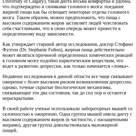
University of Calgary), такая диета весьма комфортна и удобна,
что подтверждено и снимками головного мозга: поедание
жирной пищи как бы освещает некоторые отделы головного
мозга. Таким образом, можно предположить, что пища с
высоким содержанием жиров заставляет людей чувствовать
себя счастливыми, что в свою очередь может привести к
определенному виду зависимости.
Как утверждает старший автор исследования, доктор Стефани
Фултон (Dr. Stephanie Fulton), жирная пища действительно
может являться причиной определенных химических реакций
в головном мозге подобно наркотическим веществам, что
ведет к развитию депрессии, как только начинается «ломка».
Недавние исследования в данной области все чаще связывают
ожирение с более высоким риском возникновения депрессии,
однако, точные скрытые биологические механизмы,
связывающие эти два состояния, так до сих пор и остаются
нераскрытыми.
В своей работе ученые использовали лабораторных мышей со
склонностью к ожирению. Одна группа мышей имела диету с
высоким содержанием жиров (в частности, с насыщенными
жирами), другая группа довольствовалась маложирной
пищей.