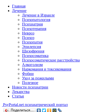
Главная
Лечение
Лечение в Израиле
Психопатология
Психиатрия
Психотерапия
Невроз
Психоз
Психопатия
Эпилепсия
Шизофрения
Психосоматика
Психосоматические расстройства
Алкоголизм
Наркомания и токсикомания
Фобии
Уход за пожилыми
Полезное
Новости психиатрии
Лекарства
Статьи
Psy
Portal.net
психиатрический портал
Поделиться…