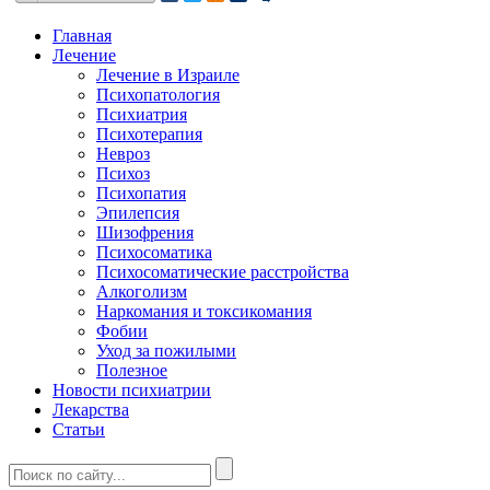
Главная
Лечение
Лечение в Израиле
Психопатология
Психиатрия
Психотерапия
Невроз
Психоз
Психопатия
Эпилепсия
Шизофрения
Психосоматика
Психосоматические расстройства
Алкоголизм
Наркомания и токсикомания
Фобии
Уход за пожилыми
Полезное
Новости психиатрии
Лекарства
Статьи