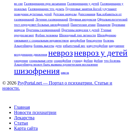
во сне
Галлюцинации при засыпании
Галлюцинации у детей
Галлюцинации у
пожилых
Галлюцинации что делать
Групповые занятия йогой улучшают
поведение аутичных детей
Детские неврозы
Дипсомания
Как избавиться от
галлюцинаций
Лечение галлюцинаций
Нервная анорексия
Офтальмологический
тест определяет больных шизофренией
Панические атаки
Пикацизм
Признаки
невроза
Причины галлюцинаций
Причины неврозов у детей
Ученые
предполагают
Фобии человека
Шизоидный тип личности
Шизофрению
связывают с социальным неравенством
акрофобия
бексаротен
болезнь
Альцгеймера
боязнь высоты
дети
избыточный вес
клаустрофобия
нарушение
невроз
невроз у детей
координации движения
ожирение
социальные сети
социофобия
суицид
фобии
фобия
что болезнь
Альцгеймера может быть вызвана хроническим воспаление
шизофрения
школа
© 2026
PsyPortal.net — Портал о психиатрии. Статьи и
новости.
Главная
Новости психиатрии
Лекарства
Статьи
Карта сайта