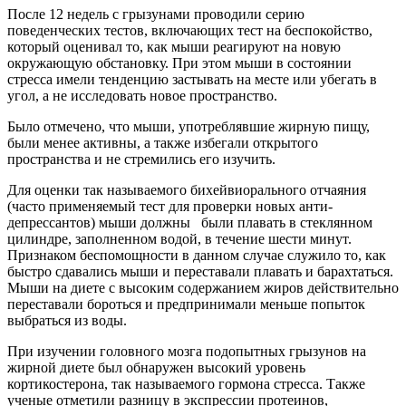
После 12 недель с грызунами проводили серию
поведенческих тестов, включающих тест на беспокойство,
который оценивал то, как мыши реагируют на новую
окружающую обстановку. При этом мыши в состоянии
стресса имели тенденцию застывать на месте или убегать в
угол, а не исследовать новое пространство.
Было отмечено, что мыши, употреблявшие жирную пищу,
были менее активны, а также избегали открытого
пространства и не стремились его изучить.
Для оценки так называемого бихейвиорального отчаяния
(часто применяемый тест для проверки новых анти-
депрессантов) мыши должны были плавать в стеклянном
цилиндре, заполненном водой, в течение шести минут.
Признаком беспомощности в данном случае служило то, как
быстро сдавались мыши и переставали плавать и барахтаться.
Мыши на диете с высоким содержанием жиров действительно
переставали бороться и предпринимали меньше попыток
выбраться из воды.
При изучении головного мозга подопытных грызунов на
жирной диете был обнаружен высокий уровень
кортикостерона, так называемого гормона стресса. Также
ученые отметили разницу в экспрессии протеинов,