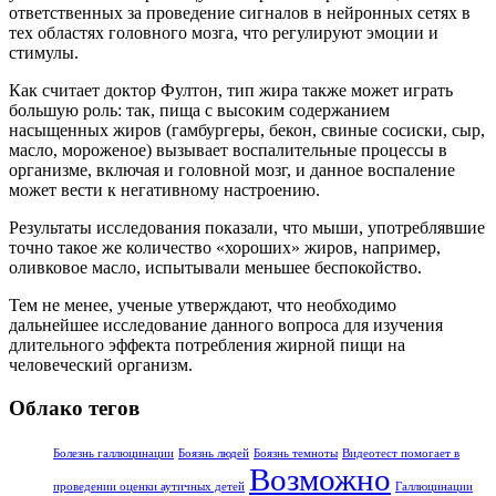
ответственных за проведение сигналов в нейронных сетях в
тех областях головного мозга, что регулируют эмоции и
стимулы.
Как считает доктор Фултон, тип жира также может играть
большую роль: так, пища с высоким содержанием
насыщенных жиров (гамбургеры, бекон, свиные сосиски, сыр,
масло, мороженое) вызывает воспалительные процессы в
организме, включая и головной мозг, и данное воспаление
может вести к негативному настроению.
Результаты исследования показали, что мыши, употреблявшие
точно такое же количество «хороших» жиров, например,
оливковое масло, испытывали меньшее беспокойство.
Тем не менее, ученые утверждают, что необходимо
дальнейшее исследование данного вопроса для изучения
длительного эффекта потребления жирной пищи на
человеческий организм.
Облако тегов
Болезнь галлюцинации
Боязнь людей
Боязнь темноты
Видеотест помогает в
Возможно
проведении оценки аутичных детей
Галлюцинации