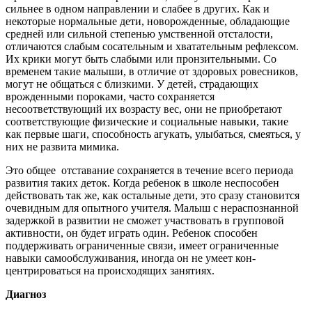
сильнее в одном направлении и слабее в других. Как и
некоторые нормальные дети, новорожденные, обладающие
средней или сильной степенью умственной отсталости,
отличаются слабым сосательным и хватательным рефлексом.
Их крики могут быть сла­быми или пронзительными. Со
временем такие малыши, в отличие от здоровых ровесников,
могут не общаться с близкими. У детей, страдающих
врожденными пороками, часто сохраняется
несоответствующий их возрасту вес, они не приобретают
соответствующие физические и социальные навыки, такие
как пер­вые шаги, способность агукать, улыбаться, смеяться, у
них не развита мимика.
Это общее отста­вание сохраняется в течение всего периода
раз­вития таких деток. Когда ребенок в школе неспособен
действовать так же, как остальные дети, это сразу становится
очевидным для опытного учителя. Малыш с нераспознанной
задер­жкой в развитии не сможет участвовать в групповой
активности, он будет играть один. Ребенок способен
поддерживать ог­раниченные связи, имеет ог­раниченные
навыки самообслуживания, иногда он не умеет кон­
центрироваться на происходящих занятиях.
Диагноз