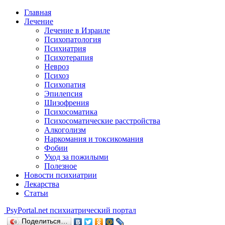
Главная
Лечение
Лечение в Израиле
Психопатология
Психиатрия
Психотерапия
Невроз
Психоз
Психопатия
Эпилепсия
Шизофрения
Психосоматика
Психосоматические расстройства
Алкоголизм
Наркомания и токсикомания
Фобии
Уход за пожилыми
Полезное
Новости психиатрии
Лекарства
Статьи
Psy
Portal.net
психиатрический портал
Поделиться…