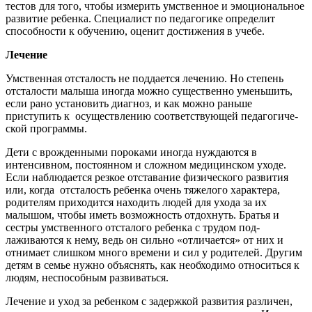
тестов для того, чтобы измерить умственное и эмоциональное
развитие ребенка. Специалист по педагогике определит
способности к обучению, оценит достижения в учебе.
Лечение
Умственная отсталость не поддается лечению. Но степень
отсталости малыша иног­да можно существенно уменьшить,
если рано установить диагноз, и как можно раньше
приступить к осуществлению соответствующей педагогиче­
ской программы.
Дети с врожденными пороками иногда нуждаются в
интенсивном, постоянном и сложном медицинском уходе.
Если наблюдается резкое отставание физического развития
или, когда отста­лость ребенка очень тяжелого характера,
роди­телям приходится находить людей для ухода за их
малышом, чтобы иметь возможность отдохнуть. Братья и
сестры умственного отсталого ребенка с трудом под­
лаживаются к нему, ведь он сильно «от­личается» от них и
отнимает слишком много времени и сил у родителей. Другим
детям в семье нужно объяснять, как необходимо относиться к
людям, неспособным развиваться.
Лечение и уход за ребенком с задержкой развития различен,