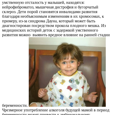
умственную отсталость у малышей, находятся:
нейрофиброматоз, мышечная дистрофия и бугорчатый
склероз. Дети порой становятся инвалидами развития
благодаря необъяснимым изменениям в их хромосо­мах, к
примеру, из-за синдрома Дауна, который может быть
диагностирован посредством проко­ла плодного мешка. Из
медицинских историй деток с задержкой умственного
развития можно выявить вредное влияние на ранней стадии
бе­ременности.
Чрезмерное употребление алкоголя буду­щей мамой в период
беременности может привести к эмбриональному