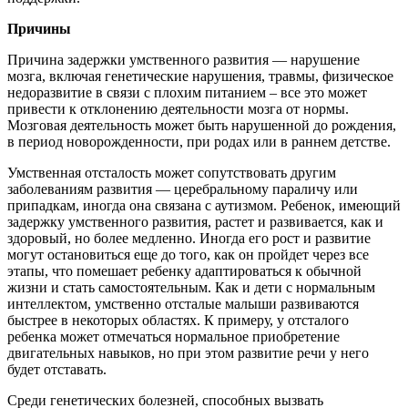
Причины
Причина задержки умственного развития — нарушение
мозга, включая генетические нарушения, травмы, физиче­ское
недоразвитие в связи с плохим питанием – все это может
привести к отклонению деятельности мозга от нормы.
Мозговая деятельность может быть нару­шенной до рождения,
в период новорожденности, при родах или в раннем детстве.
Умственная отсталость может сопутствовать другим
заболеваниям развития — церебральн­ому параличу или
припадкам, иногда она связана с аутизмом. Ребенок, имеющий
задержку умственного развития, растет и развивается, как и
здоровый, но более медленно. Иногда его рост и развитие
могут остановиться еще до того, как он пройдет через все
этапы, что помешает ребенку адапти­роваться к обычной
жизни и стать самостоятельным. Как и дети с нормальным
интеллектом, умст­венно отсталые малыши развиваются
быстрее в некоторых областях. К примеру, у отсталого
ребенка может отмечаться нормальное приобретение
двигательных навыков, но при этом развитие речи у него
будет отставать.
Среди генетических болезней, спо­собных вызвать