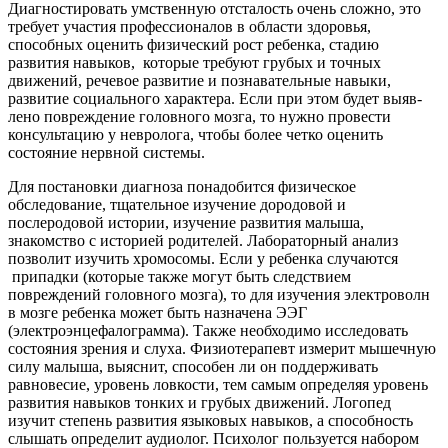
Диагностировать умственную отста­лость очень сложно, это
требует участия профессионалов в области здоровья,
способных оценить физический рост ребенка, стадию
развития на­выков, которые требуют грубых и точных
движений, речевое раз­витие и познавательные навыки,
развитие социального характера. Если при этом будет выяв­
лено повреждение головного мозга, то нужно провести
консультацию у невролога, чтобы более четко оценить
состояние нерв­ной системы.
Для постановки диагноза понадобится физическое
обследование, тщательное изучение дородовой и
послеродовой истории, изучение развития малыша,
знакомство с историей родителей. Лабораторный анализ
позволит изучить хромосомы. Если у ребенка случаются
припадки (которые также могут быть следствием
повреждений головно­го мозга), то для изучения электроволн
в мозге ребенка может быть назначена ЭЭГ
(электроэнцефалограмма). Также необходимо исследовать
состояния зрения и слуха. Физиотерапевт измерит мышечную
силу малыша, выяснит, способен ли он поддерживать
равновесие, уровень ловкости, тем самым определяя уровень
развития навы­ков тонких и грубых движений. Логопед
изучит степень раз­вития языковых навыков, а способ­ность
слышать определит аудиолог. Психолог пользуется набором