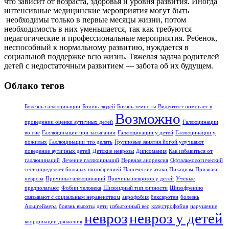
что зависит от возраста, здоровья и уровня развития. Иногда
интенсивные меди­цинские мероприятия могут быть
необходимы только в первые месяцы жизни, потом
необходимость в них умень­шается, так как требуются
педагогические и профес­сиональные мероприятия. Ребенок,
неспособный к нормальному развитию, нуждается в
социальной поддержке всю жизнь. Тяжелая задача родителей
детей с недостаточ­ным развитием — забота об их будущем.
Облако тегов
Болезнь галлюцинации
Боязнь людей
Боязнь темноты
Видеотест помогает в
Возможно
проведении оценки аутичных детей
Галлюцинации
во сне
Галлюцинации при засыпании
Галлюцинации у детей
Галлюцинации у
пожилых
Галлюцинации что делать
Групповые занятия йогой улучшают
поведение аутичных детей
Детские неврозы
Дипсомания
Как избавиться от
галлюцинаций
Лечение галлюцинаций
Нервная анорексия
Офтальмологический
тест определяет больных шизофренией
Панические атаки
Пикацизм
Признаки
невроза
Причины галлюцинаций
Причины неврозов у детей
Ученые
предполагают
Фобии человека
Шизоидный тип личности
Шизофрению
связывают с социальным неравенством
акрофобия
бексаротен
болезнь
Альцгеймера
боязнь высоты
дети
избыточный вес
клаустрофобия
нарушение
невроз
невроз у детей
координации движения