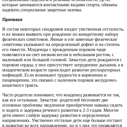
которые занимаются контактными видами спорта, обязаны
надевать специальные защитные шлемы.
Признаки
В состав некоторых синдро­мов входит умст­венная отсталость,
и их можно выявить при рожде­нии по конкретному набору
физических симпто­мов. Явные и еле заметные физические
симптомы указывают на определенный дефект и на степень
его тяжести. Младен­цы с врожденным пороком чаще
появляются на свет низким весом и небольшим ростом, с
маленькой или большой головой. Зачастую дети рождаются с
пороком сердца, у них присутствует затруднение дыхания, а в
младенческом возрасте происходит развитие респираторных
инфекций. Если возникают трудности в кормлении и
пищеварении, это связано с наличием пороков желудочно-
кишечного тракта.
Часто родители понимают, что младенец развива­ется не так,
как все остальные. Зачастую родителей беспокоят две
основные проблемы: медле­нное приобретение навыка сидеть
и ходить и задержка речевого развития к 2-3 годам. Многие
дети имеют слабую задержку разви­тия в определенных
направлениях. Ум­ственно отсталые дети еще больше отстают
в развитии во всех направлениях, но и у них это проявляется