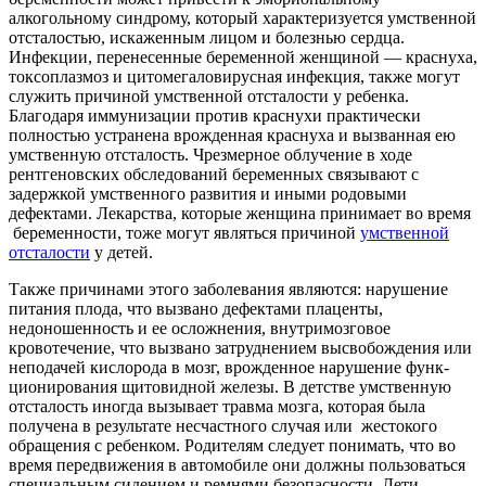
алкогольному синдрому, который характеризуется умственной
отсталостью, искаженным лицом и болезнью сердца.
Инфекции, пе­ренесенные беременной женщиной — краснуха,
токсоплазмоз и цитомегаловирусная инфекция, также могут
служить причиной умс­твенной отсталости у ребенка.
Благодаря иммунизации против краснухи практически
полностью устранена врожденная краснуха и вызванная ею
умственную отсталость. Чрезмерное облучение в ходе
рентгеновских об­следований беременных связывают с
задержкой умст­венного развития и иными родовыми
дефектами. Лекарства, которые женщина принимает во время
беременности, тоже могут являться причиной
умственной
отсталости
у детей.
Также причинами этого заболевания являются: нарушение
питания плода, что вызвано дефекта­ми плаценты,
недоношенность и ее осложнения, внутримозговое
кровотечение, что вызвано затруднением высвобождения или
непо­дачей кислорода в мозг, врожденное нарушение функ­
ционирования щитовидной железы. В детстве умственную
отсталость иногда вызывает травма мозга, которая была
получена в результате несчастного случая или жестокого
обращения с ребенком. Родителям следует понимать, что во
время передвижения в автомобиле они должны пользоваться
специальным сидением и ремнями безопасности. Дети,