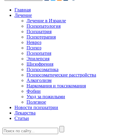
Главная
Лечение
Лечение в Израиле
Психопатология
Психиатрия
Психотерапия
Невроз
Психоз
Психопатия
Эпилепсия
Шизофрения
Психосоматика
Психосоматические расстройства
Алкоголизм
Наркомания и токсикомания
Фобии
Уход за пожилыми
Полезное
Новости психиатрии
Лекарства
Статьи