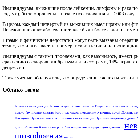
Индивидуумы, выжившие после лейкемии, лимфомы и рака почек
годами), были опрошены в начале исследования и в 2003 году.
В целом, каждый четвертый из выживших имел шрамы или физич
Пережившие онкозаболевание также были более склонны иметь 
Шрамы и физические недостатки могут быть вызваны оператив
темпе, что и вызывает, например, искривление и непропорцион
Индивидуумы с такими проблемами, как выяснилось, имеют ри
сравнению со здоровыми братьями или сестрами, 14% первых 
депрессии.
Также ученые обнаружили, что определенные аспекты жизни п
Облако тегов
Болезнь галлюцинации
Боязнь людей
Боязнь темноты
Видеотест помогает в прове
делать
Групповые занятия йогой улучшают поведение аутичных детей
Детские не
Пикацизм
Признаки невроза
Причины галлюцинаций
Причины неврозов у детей
нев
дети
избыточный вес
клаустрофобия
нарушение координации движения
шизофрения
школа