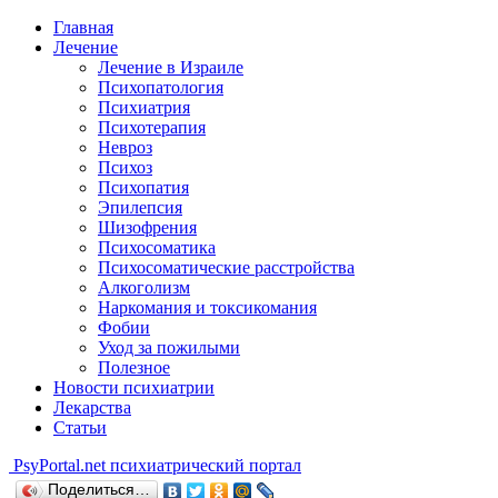
Главная
Лечение
Лечение в Израиле
Психопатология
Психиатрия
Психотерапия
Невроз
Психоз
Психопатия
Эпилепсия
Шизофрения
Психосоматика
Психосоматические расстройства
Алкоголизм
Наркомания и токсикомания
Фобии
Уход за пожилыми
Полезное
Новости психиатрии
Лекарства
Статьи
Psy
Portal.net
психиатрический портал
Поделиться…