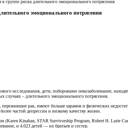
я в группе риска длительного эмоционального потрясения
 длительного эмоционального потрясения
ового исследования, дети, поборовшие онкозаболевание, наход
рых случаях – длительного эмоционального потрясения.
 пережившие рак, имеют больше шрамов и физических недостатко
более частой депрессии и низкому качеству жизни.
aren Kinahan, STAR Survivorship Program, Robert H. Lurie Cancer
вание, и 4.023 детей — их братьев и сестер.