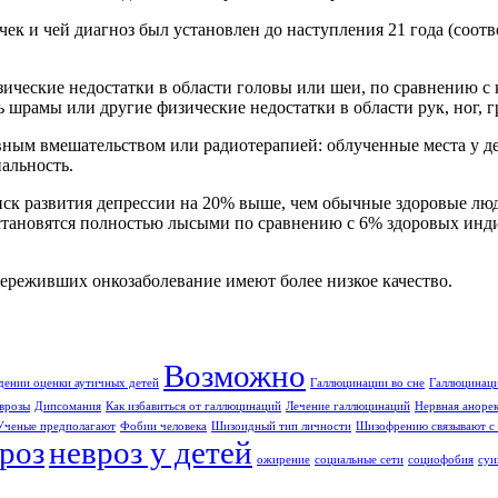
 и чей диагноз был установлен до наступления 21 года (соотве
еские недостатки в области головы или шеи, по сравнению с к
шрамы или другие физические недостатки в области рук, ног, г
ным вмешательством или радиотерапией: облученные места у д
альность.
ск развития депрессии на 20% выше, чем обычные здоровые люди
становятся полностью лысыми по сравнению с 6% здоровых инд
ереживших онкозаболевание имеют более низкое качество.
Возможно
дении оценки аутичных детей
Галлюцинации во сне
Галлюцинаци
врозы
Дипсомания
Как избавиться от галлюцинаций
Лечение галлюцинаций
Нервная аноре
Ученые предполагают
Фобии человека
Шизоидный тип личности
Шизофрению связывают с 
роз
невроз у детей
ожирение
социальные сети
социофобия
суи