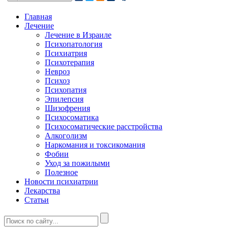
Главная
Лечение
Лечение в Израиле
Психопатология
Психиатрия
Психотерапия
Невроз
Психоз
Психопатия
Эпилепсия
Шизофрения
Психосоматика
Психосоматические расстройства
Алкоголизм
Наркомания и токсикомания
Фобии
Уход за пожилыми
Полезное
Новости психиатрии
Лекарства
Статьи