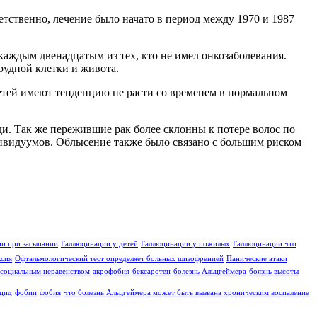
тственно, лечение было начато в период между 1970 и 1987
аждым двенадцатым из тех, кто не имел онкозаболевания.
рудной клетки и живота.
етей имеют тенденцию не расти со временем в нормальном
. Так же пережившие рак более склонны к потере волос по
ивидуумов. Облысение также было связано с большим риском
и при засыпании
Галлюцинации у детей
Галлюцинации у пожилых
Галлюцинации что
ксия
Офтальмологический тест определяет больных шизофренией
Панические атаки
социальным неравенством
акрофобия
бексаротен
болезнь Альцгеймера
боязнь высоты
цид
фобии
фобия
что болезнь Альцгеймера может быть вызвана хроническим воспаление