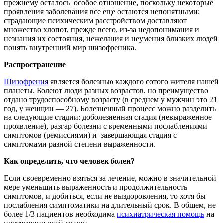
прежнему осталось особое отношение, поскольку некоторые
проявления заболевания все еще остаются непонятными;
страдающие психическим расстройством доставляют
множество хлопот, прежде всего, из-за недопонимания и
незнания их состояния, нежелания и неумения близких людей
понять внутренний мир шизофреника.
Распространение
Шизофрения
является болезнью каждого сотого жителя нашей
планеты. Болеют люди разных возрастов, но преимущество
отдано трудоспособному возрасту (в среднем у мужчин это 21
год, у женщин — 27). Болезненный процесс можно разделить
на следующие стадии: доболезненная стадия (невыраженное
проявление), разгар болезни с временными послаблениями
симптомов (ремиссиями) и завершающая стадия с
симптомами разной степени выраженности.
Как определить, что человек болен?
Если своевременно взяться за лечение, можно в значительной
мере уменьшить выраженность и продолжительность
симптомов, и добиться, если не выздоровления, то хотя бы
послабления симптоматики на длительный срок. В общем, не
более 1/3 пациентов необходима
психиатрическая помощь
на
протяжении всей жизни.