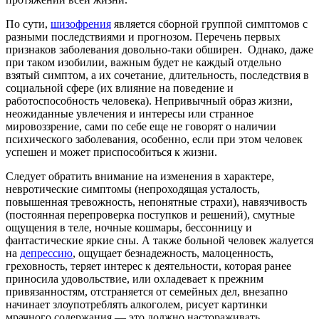
По сути,
шизофрения
является сборной группой симптомов с
разными последствиями и прогнозом. Перечень первых
признаков заболевания довольно-таки обширен. Однако, даже
при таком изобилии, важным будет не каждый отдельно
взятый симптом, а их сочетание, длительность, последствия в
социальной сфере (их влияние на поведение и
работоспособность человека). Непривычный образ жизни,
неожиданные увлечения и интересы или странное
мировоззрение, сами по себе еще не говорят о наличии
психического заболевания, особенно, если при этом человек
успешен и может приспособиться к жизни.
Следует обратить внимание на изменения в характере,
невротические симптомы (непроходящая усталость,
повышенная тревожность, непонятные страхи), навязчивость
(постоянная перепроверка поступков и решений), смутные
ощущения в теле, ночные кошмары, бессонницу и
фантастические яркие сны. А также больной человек жалуется
на
депрессию
, ощущает безнадежность, малоценность,
греховность, теряет интерес к деятельности, которая ранее
приносила удовольствие, или охладевает к прежним
привязанностям, отстраняется от семейных дел, внезапно
начинает злоупотреблять алкоголем, рисует картинки
мрачного содержания — это должно настораживать.