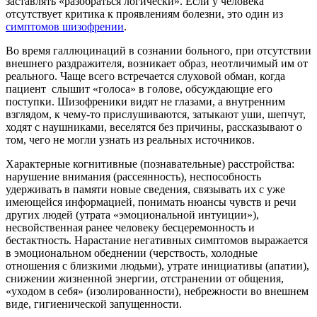
заставлять «разобраться логически». Если у человека
отсутствует критика к проявлениям болезни, это один из
симптомов шизофрении
.
Во время галлюцинаций в сознании больного, при отсутствии
внешнего раздражителя, возникает образ, неотличимый им от
реального. Чаще всего встречается слуховой обман, когда
пациент слышит «голоса» в голове, обсуждающие его
поступки. Шизофреники видят не глазами, а внутренним
взглядом, к чему-то прислушиваются, затыкают уши, шепчут,
ходят с наушниками, веселятся без причины, рассказывают о
том, чего не могли узнать из реальных источников.
Характерные когнитивные (познавательные) расстройства:
нарушение внимания (рассеянность), неспособность
удерживать в памяти новые сведения, связывать их с уже
имеющейся информацией, понимать нюансы чувств и речи
других людей (утрата «эмоциональной интуиции»),
несвойственная ранее человеку бесцеремонность и
бестактность. Нарастание негативных симптомов выражается
в эмоциональном обеднении (черствость, холодные
отношения с близкими людьми), утрате инициативы (апатии),
снижении жизненной энергии, отстранении от общения,
«уходом в себя» (изолированности), небрежности во внешнем
виде, гигиенической запущенности.