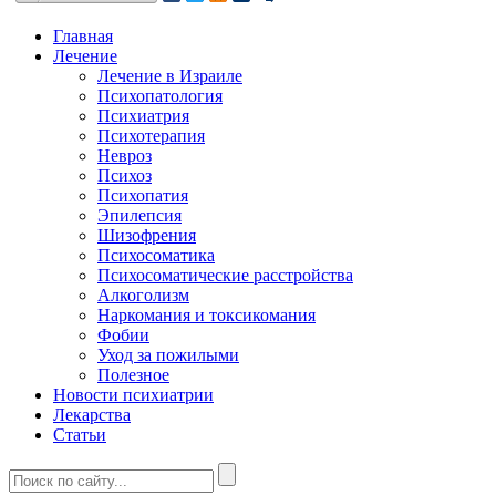
Главная
Лечение
Лечение в Израиле
Психопатология
Психиатрия
Психотерапия
Невроз
Психоз
Психопатия
Эпилепсия
Шизофрения
Психосоматика
Психосоматические расстройства
Алкоголизм
Наркомания и токсикомания
Фобии
Уход за пожилыми
Полезное
Новости психиатрии
Лекарства
Статьи