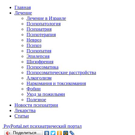
Главная
Лечение
Лечение в Израиле
Психопатология
Психиатрия
Психотерапия
Невроз
Психоз
Психопатия
Эпилепсия
Шизофрения
Психосоматика
Психосоматические расстройства
Алкоголизм
Наркомания и токсикомания
Фобии
Уход за пожилыми
Полезное
Новости психиатрии
Лекарства
Статьи
Psy
Portal.net
психиатрический портал
Поделиться…