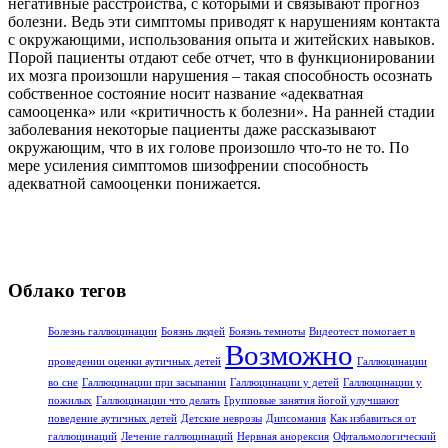
негативные расстройства, с которыми и связывают прогноз
болезни. Ведь эти симптомы приводят к нарушениям контакта
с окружающими, использования опыта и житейских навыков.
Порой пациенты отдают себе отчет, что в функционировании
их мозга произошли нарушения – такая способность осознать
собственное состояние носит название «адекватная
самооценка» или «критичность к болезни». На ранней стадии
заболевания некоторые пациенты даже рассказывают
окружающим, что в их голове произошло что-то не то. По
мере усиления симптомов шизофрении способность
адекватной самооценки понижается.
Облако тегов
Болезнь галлюцинации
Боязнь людей
Боязнь темноты
Видеотест помогает в
Возможно
проведении оценки аутичных детей
Галлюцинации
во сне
Галлюцинации при засыпании
Галлюцинации у детей
Галлюцинации у
пожилых
Галлюцинации что делать
Групповые занятия йогой улучшают
поведение аутичных детей
Детские неврозы
Дипсомания
Как избавиться от
галлюцинаций
Лечение галлюцинаций
Нервная анорексия
Офтальмологический