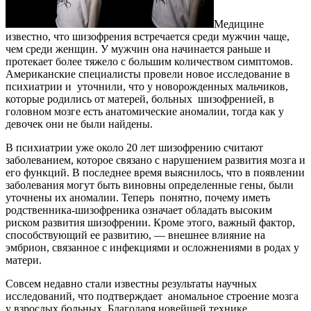
Медицине
известно, что шизофрения встречается среди мужчин чаще,
чем среди женщин. У мужчин она начинается раньше и
протекает более тяжело с большим количеством симптомов.
Американские специалисты провели новое исследование в
психиатрии и уточнили, что у новорожденных мальчиков,
которые родились от матерей, больных шизофренией, в
головном мозге есть анатомические аномалии, тогда как у
девочек они не были найдены.
В психиатрии уже около 20 лет шизофрению считают
заболеванием, которое связано с нарушением развития мозга и
его функций. В последнее время выяснилось, что в появлении
заболевания могут быть виновны определенные гены, были
уточнены их аномалии. Теперь понятно, почему иметь
родственника-шизофреника означает обладать высоким
риском развития шизофрении. Кроме этого, важный фактор,
способствующий ее развитию, — внешнее влияние на
эмбрион, связанное с инфекциями и осложнениями в родах у
матери.
Совсем недавно стали известны результаты научных
исследований, что подтверждает аномальное строение мозга
у взрослых больных. Благодаря новейшей технике