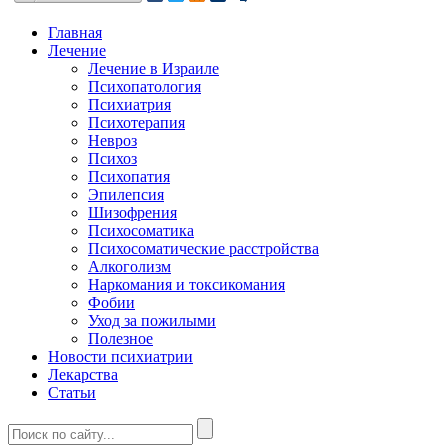
Главная
Лечение
Лечение в Израиле
Психопатология
Психиатрия
Психотерапия
Невроз
Психоз
Психопатия
Эпилепсия
Шизофрения
Психосоматика
Психосоматические расстройства
Алкоголизм
Наркомания и токсикомания
Фобии
Уход за пожилыми
Полезное
Новости психиатрии
Лекарства
Статьи