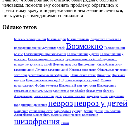
человеком, помогли ему осознать проблему, обратились к
грамотному врачу и поддерживали в нем желание лечиться,
пользуясь рекомендациями специалиста.
Облако тегов
Болезнь галлюцинации
Боязнь людей
Боязнь темноты
Видеотест помогает в
Возможно
проведении оценки аутичных детей
Галлюцинации
во сне
Галлюцинации при засыпании
Галлюцинации у детей
Галлюцинации у
пожилых
Галлюцинации что делать
Групповые занятия йогой улучшают
поведение аутичных детей
Детские неврозы
Дипсомания
Как избавиться от
галлюцинаций
Лечение галлюцинаций
Нервная анорексия
Офтальмологический
тест определяет больных шизофренией
Панические атаки
Пикацизм
Признаки
невроза
Причины галлюцинаций
Причины неврозов у детей
Ученые
предполагают
Фобии человека
Шизоидный тип личности
Шизофрению
связывают с социальным неравенством
акрофобия
бексаротен
болезнь
Альцгеймера
боязнь высоты
дети
избыточный вес
клаустрофобия
нарушение
невроз
невроз у детей
координации движения
ожирение
социальные сети
социофобия
суицид
фобии
фобия
что болезнь
Альцгеймера может быть вызвана хроническим воспаление
шизофрения
школа