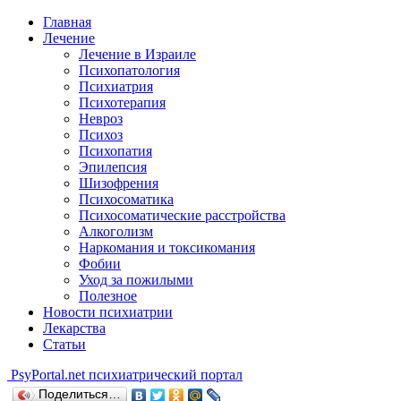
Главная
Лечение
Лечение в Израиле
Психопатология
Психиатрия
Психотерапия
Невроз
Психоз
Психопатия
Эпилепсия
Шизофрения
Психосоматика
Психосоматические расстройства
Алкоголизм
Наркомания и токсикомания
Фобии
Уход за пожилыми
Полезное
Новости психиатрии
Лекарства
Статьи
Psy
Portal.net
психиатрический портал
Поделиться…