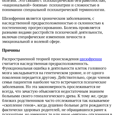
болезни. Это связано с психиатрической безграмотностью,
«национальной» боязнью психиатрии и сложностью в
понимании специальной психиатрической терминологии.
Шизофрения является хроническим заболеванием, с
наследственной предрасположенностью и склонностью к
постепенному прогрессированию. Болезнь проявляется
разными видами расстройств психической деятельности,
включая специфические изменения личности в
эмоциональной и волевой сфере.
Причины
Распространенной теорией происхождения
шизофрении
считается наследственная предрасположенность.
Функциональная ошибка в деятельности клеток головного
мозга закладывается на генетическом уровне, и от одного
поколения передается другому. Действительно, среди членов
семьи пациентов наиболее часто встречаются психические
заболевания. Но эта закономерность прослеживается не
всегда, что зачастую объясняется недостаточным знанием
больными своего генеалогического древа. К тому же, среди
близких родственников часто отслеживается так называемое
«скопление генов», когда душевно больные дети рождаются у
фактически здоровых родителей, не обращавшихся ранее к
психиатрам, но имеющих те или иные «мягкие» отклонения в