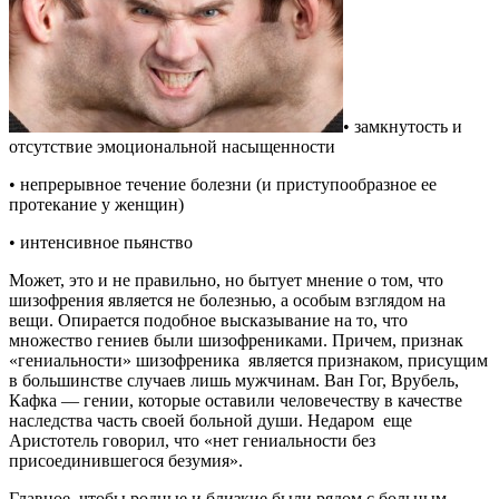
• замкнутость и
отсутствие эмоциональной насыщенности
• непрерывное течение болезни (и приступообразное ее
протекание у женщин)
• интенсивное пьянство
Может, это и не правильно, но бытует мнение о том, что
шизофрения является не болезнью, а особым взглядом на
вещи. Опирается подобное высказывание на то, что
множество гениев были шизофрениками. Причем, признак
«гениальности» шизофреника является признаком, присущим
в большинстве случаев лишь мужчинам. Ван Гог, Врубель,
Кафка — гении, которые оставили человечеству в качестве
наследства часть своей больной души. Недаром еще
Аристотель говорил, что «нет гениальности без
присоединившегося безумия».
Главное, чтобы родные и близкие были рядом с больным