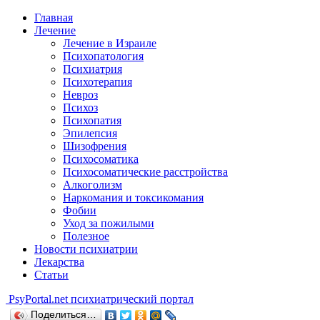
Главная
Лечение
Лечение в Израиле
Психопатология
Психиатрия
Психотерапия
Невроз
Психоз
Психопатия
Эпилепсия
Шизофрения
Психосоматика
Психосоматические расстройства
Алкоголизм
Наркомания и токсикомания
Фобии
Уход за пожилыми
Полезное
Новости психиатрии
Лекарства
Статьи
Psy
Portal.net
психиатрический портал
Поделиться…