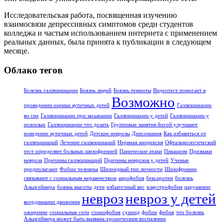
Исследовательская работа, посвященная изучению
взаимосвязи депрессивных симптомов среди студентов
колледжа и частым использованием интернета с применением
реальных данных, была принята к публикации в следующем
месяце.
Облако тегов
Болезнь галлюцинации
Боязнь людей
Боязнь темноты
Видеотест помогает в
Возможно
проведении оценки аутичных детей
Галлюцинации
во сне
Галлюцинации при засыпании
Галлюцинации у детей
Галлюцинации у
пожилых
Галлюцинации что делать
Групповые занятия йогой улучшают
поведение аутичных детей
Детские неврозы
Дипсомания
Как избавиться от
галлюцинаций
Лечение галлюцинаций
Нервная анорексия
Офтальмологический
тест определяет больных шизофренией
Панические атаки
Пикацизм
Признаки
невроза
Причины галлюцинаций
Причины неврозов у детей
Ученые
предполагают
Фобии человека
Шизоидный тип личности
Шизофрению
связывают с социальным неравенством
акрофобия
бексаротен
болезнь
Альцгеймера
боязнь высоты
дети
избыточный вес
клаустрофобия
нарушение
невроз
невроз у детей
координации движения
ожирение
социальные сети
социофобия
суицид
фобии
фобия
что болезнь
Альцгеймера может быть вызвана хроническим воспаление