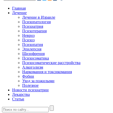
Главная
Лечение
Лечение в Израиле
Психопатология
Психиатрия
Психотерапия
Невроз
Психоз
Психопатия
Эпилепсия
Шизофрения
Психосоматика
Психосоматические расстройства
Алкоголизм
Наркомания и токсикомания
Фобии
Уход за пожилыми
Полезное
Новости психиатрии
Лекарства
Статьи