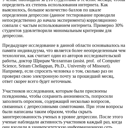
определить их степень использования интернета. Как
выяснилось, большое количество баллов по шкале
определения депрессии (данное тестирование проводили
непосредственно до начала эксперимента) корреляционно
совпали с частым использованием интернета. Примерно 30%
студентов удовлетворили минимальным критериям для
депрессии.
Предыдущее исследование в данной области основывалось на
памяти индивидуума, что является более неопределенным чем
технологии, как считает один из авторов исследовательской
работы, доктор Шрирам Челлаппан (assist. prof. of Computer
Science, Sriram Chellappan, Ph.D., University of Missouri).
Например, если спросить человека о том, сколько раз он
проверял свою электронную почту за прошедший месяц,
ответ скорее всего будет неточным.
Участников исследования, которым были присвоены
псевдонимы, чтобы сохранить анонимность, попросили
заполнить опросник, содержащий несколько вопросов,
связанных с депрессивными симптомами. При этом вопросы
были написаны таким образом, чтобы скрыть
заинтересованность ученых в уровне депрессии. После этого
ученые наблюдали активность участников каждый раз, когда
они входили в университетскую информационную сеть.