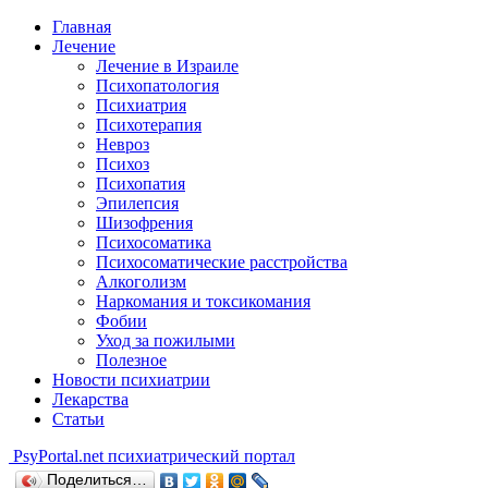
Главная
Лечение
Лечение в Израиле
Психопатология
Психиатрия
Психотерапия
Невроз
Психоз
Психопатия
Эпилепсия
Шизофрения
Психосоматика
Психосоматические расстройства
Алкоголизм
Наркомания и токсикомания
Фобии
Уход за пожилыми
Полезное
Новости психиатрии
Лекарства
Статьи
Psy
Portal.net
психиатрический портал
Поделиться…