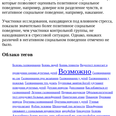
которые позволяют оценивать позитивное социальное
поведение, например, доверие или разделение чувств, и
негативное социальное поведение, например, наказание.
Участники исследования, находящиеся под влиянием стресса,
показали значительно более позитивное социальное
поведение, чем участники контрольной группы, не
находившиеся в стрессовой ситуации. Однако, никаких
различий в негативном социальном поведении отмечено не
было.
Облако тегов
Болезнь галлюцинации
Боязнь людей
Боязнь темноты
Видеотест помогает в
Возможно
проведении оценки аутичных детей
Галлюцинации
во сне
Галлюцинации при засыпании
Галлюцинации у детей
Галлюцинации у
пожилых
Галлюцинации что делать
Групповые занятия йогой улучшают
поведение аутичных детей
Детские неврозы
Дипсомания
Как избавиться от
галлюцинаций
Лечение галлюцинаций
Нервная анорексия
Офтальмологический
тест определяет больных шизофренией
Панические атаки
Пикацизм
Признаки
невроза
Причины галлюцинаций
Причины неврозов у детей
Ученые
предполагают
Фобии человека
Шизоидный тип личности
Шизофрению
связывают с социальным неравенством
акрофобия
бексаротен
болезнь
Альцгеймера
боязнь высоты
дети
избыточный вес
клаустрофобия
нарушение