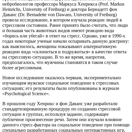
нейробиологов профессора Маркуса Хенрикса (Prof. Markus
Heinrichs, University of Freiburg) и доктора Бернадетт фон
Даванс (Dr. Bernadette von Dawans, University of Freiburg)
провела исследование, в котором изучала реакции людей в
стрессовом состоянии. Ранее принято было считать, что люди
и большая часть животных видов имеют реакцию вида
«борись или убегай» в ответ на стресс. Однако, уже в 1990-х
годах некоторые ученые начали оспаривать данную доктрину:
как выяснилось, женщины показывают альтернативную
реакцию вида «склониться и подружиться» в качестве ответа
на стрессовую ситуацию. В то же время, напротив,
предполагалось, что мужчины становятся в таком случае
более агрессивным.
Новое исследование оказалось первым, экспериментально
изучающим мужское социальное поведение в стрессовых
ситуациях; его результаты были опубликованы в журнале
«Psychological Science».
В прошлом году Хенрикс и фон Даванс уже разработали
стандартизированную процедуру по созданию стрессовой
ситуации в группах, используя задание, содержащее
публичное произнесение речи. Затем они изучали влияние
данного стресс-фактора на социальное поведение при помощи
специально разработанных социальных интерактивных игр,