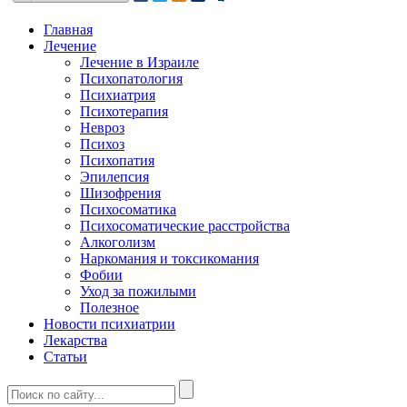
Главная
Лечение
Лечение в Израиле
Психопатология
Психиатрия
Психотерапия
Невроз
Психоз
Психопатия
Эпилепсия
Шизофрения
Психосоматика
Психосоматические расстройства
Алкоголизм
Наркомания и токсикомания
Фобии
Уход за пожилыми
Полезное
Новости психиатрии
Лекарства
Статьи