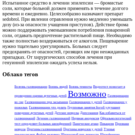
Испытанное средство в лечении эпилепсии — бромистые
соли, которые больной должен применять в течение долгого
времени и ежедневно. Целесообразно назначают препарат
sedobrol. При явлении отравления нужно медленно уменьшать
дозу (из-за опасности учащения приступов). Действие брома
можно поддерживать уменьшением потребления поваренной
соли, отдавать предпочтение растительной пище. Необходимо
также полностью воздерживаться от алкоголя. Пищеварение
нужно тщательно урегулировать. Больных следует
предохранять от опасностей, грозящих им при неожиданных
припадках. От хирургических способов лечения при
генуинной эпилепсии ожидать успеха нельзя.
Облако тегов
Болезнь галлюцинации
Боязнь людей
Боязнь темноты
Видеотест помогает в
Возможно
проведении оценки аутичных детей
Галлюцинации
во сне
Галлюцинации при засыпании
Галлюцинации у детей
Галлюцинации у
пожилых
Галлюцинации что делать
Групповые занятия йогой улучшают
поведение аутичных детей
Детские неврозы
Дипсомания
Как избавиться от
галлюцинаций
Лечение галлюцинаций
Нервная анорексия
Офтальмологический
тест определяет больных шизофренией
Панические атаки
Пикацизм
Признаки
невроза
Причины галлюцинаций
Причины неврозов у детей
Ученые
предполагают
Фобии человека
Шизоидный тип личности
Шизофрению