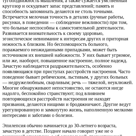
тугоподвижность мышления, а также сужается умственный
кругозор и оскудевает запас представлений; память и
способность запоминать делаются не столь точными.
Встречается мелочная точность в деталях (ручные работы,
рисунки, в поведении — соблюдение вежливости) при том,
что больные неспособны к самостоятельной деятельности.
Развивается внимательность к своему здоровью,
эгоистическое невнимание к интересам других и приторная
нежность к близким. Но беспомощность больного,
поражаемого неожиданными припадками, может быть
источником их внешней набожности. У них бывает угрюмое,
или же, наоборот, повышенное настроение, полное надежд.
Зачастую наблюдается раздражительность, особенно
появляющаяся при приступах расстройств настроения. Часто
поведение бывает ребяческим, льстивым, у других больных
— недружелюбным, сварливым; речь — тяжелой, неуклюжей.
Многие обнаруживают непостоянство, не остаются нигде
надолго, беспокойно странствуют; под влиянием
повторяющихся расстройств настроения не находят
призвания, делаются нищими и бродяжничают. Другие ведут
урегулированную и замкнутую жизнь, наполненную мелкими
интересами и заботами о болезни.
Эпилепсия обычно начинается до 30-летнего возраста,
зачастую в детстве. Позднее начало говорит уже не о