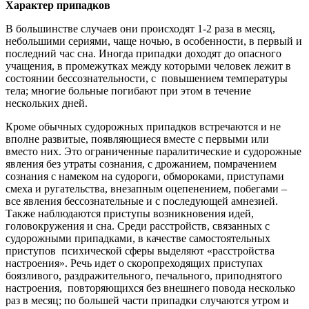
Характер припадков
В большинстве случаев они происходят 1-2 раза в месяц,
небольшими сериями, чаще ночью, в особенности, в первый и
последний час сна. Иногда припадки доходят до опасного
учащения, в промежутках между которыми человек лежит в
состоянии бессознательности, с повышением температуры
тела; многие больные погибают при этом в течение
нескольких дней.
Кроме обычных судорожных припадков встречаются и не
вполне развитые, появляющиеся вместе с первыми или
вместо них. Это ограниченные паралитические и судорожные
явления без утраты сознания, с дрожанием, помрачением
сознания с намеком на судороги, обмороками, приступами
смеха и ругательства, внезапным оцепенением, побегами –
все явления бессознательные и с последующей амнезией.
Также наблюдаются приступы возникновения идей,
головокружения и сна. Среди расстройств, связанных с
судорожными припадками, в качестве самостоятельных
приступов психической сферы выделяют «расстройства
настроения». Речь идет о скоропреходящих приступах
боязливого, раздражительного, печального, приподнятого
настроения, повторяющихся без внешнего повода несколько
раз в месяц; по большей части припадки случаются утром и