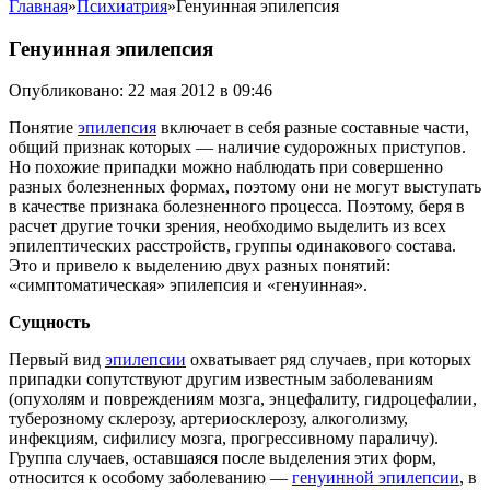
Главная
»
Психиатрия
»
Генуинная эпилепсия
Генуинная эпилепсия
Опубликовано: 22 мая 2012 в 09:46
Понятие
эпилепсия
включает в себя разные составные части,
общий признак которых — наличие судорожных приступов.
Но похожие припадки можно наблюдать при совершенно
разных болезненных формах, поэтому они не могут выступать
в качестве признака болезненного процесса. Поэтому, беря в
расчет другие точки зрения, необходимо выделить из всех
эпилептических расстройств, группы одинакового состава.
Это и привело к выделению двух разных понятий:
«симптоматическая» эпилепсия и «генуинная».
Сущность
Первый вид
эпилепсии
охватывает ряд случаев, при которых
припадки сопутствуют другим известным заболеваниям
(опухолям и повреждениям мозга, энцефалиту, гидроцефалии,
туберозному склерозу, артериосклерозу, алкоголизму,
инфекциям, сифилису мозга, прогрессивному параличу).
Группа случаев, оставшаяся после выделения этих форм,
относится к особому заболеванию —
генуинной эпилепсии
, в