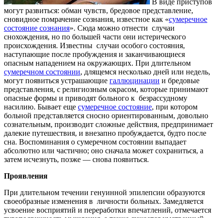
В виде приступов
могут развиться: обман чувств, бредовое представление,
сновидное помрачение сознания, известное как «
сумеречное
состояние сознания
». Сюда можно отнести случаи
снохождения, но по большей части они истерического
происхождения. Известны случаи особого состояния,
наступающие после пробуждения и заканчивающиеся
опасным нападением на окружающих. При длительном
сумеречном состоянии
, длящемся несколько дней или недель,
могут появиться устрашающие
галлюцинации
и бредовые
представления, с религиозным окрасом, которые принимают
опасные формы и приводят больного к безрассудному
насилию. Бывает еще
сумеречное состояние
, при котором
больной представляется сносно ориентированным, довольно
сознательным, производит сложные действия, предпринимает
далекие путешествия, и внезапно пробуждается, будто после
сна. Воспоминания о сумеречном состоянии выпадает
абсолютно или частично; оно сначала может сохраниться, а
затем исчезнуть, позже — снова появиться.
Проявления
При длительном течении генуинной эпилепсии образуются
своеобразные изменения в личности больных. Замедляется
усвоение восприятий и переработки впечатлений, отмечается