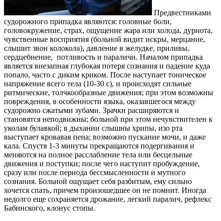
Предвестниками
судорожного припадка являются: головные боли,
головокружение, страх, ощущение жара или холода, дурнота,
чувственные восприятия (больной видит искры, мерцание,
слышит звон колокола), давление в желудке, приливы,
сердцебиение, потливость и параличи. Началом припадка
является внезапная глубокая потеря сознания и падение куда
попало, часто с диким криком. После наступает тоническое
напряжение всего тела (10-30 с), и происходят сильные
ритмические, толчкообразные движения; при этом возможны
повреждения, в особенности языка, оказавшегося между
судорожно сжатыми зубами. Зрачки расширяются и
становятся неподвижны; больной при этом нечувствителен к
уколам булавкой; в дыхании слышны хрипы, изо рта
выступает кровавая пена; возможно пускание мочи, и даже
кала. Спустя 1-3 минуты прекращаются подергивания и
меняются на полное расслабление тела или бесцельные
движения и поступки; после чего наступит пробуждение,
сразу или после периода бессмысленности и мутного
сознания. Больной ощущает себя разбитым, ему сильно
хочется спать, причем произошедшее он не помнит. Иногда
недолго еще сохраняется дрожание, легкий паралич, рефлекс
Бабинского, клонус стопы.