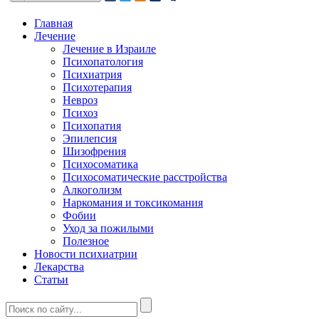
Главная
Лечение
Лечение в Израиле
Психопатология
Психиатрия
Психотерапия
Невроз
Психоз
Психопатия
Эпилепсия
Шизофрения
Психосоматика
Психосоматические расстройства
Алкоголизм
Наркомания и токсикомания
Фобии
Уход за пожилыми
Полезное
Новости психиатрии
Лекарства
Статьи