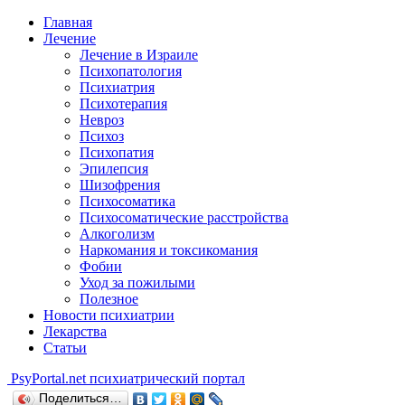
Главная
Лечение
Лечение в Израиле
Психопатология
Психиатрия
Психотерапия
Невроз
Психоз
Психопатия
Эпилепсия
Шизофрения
Психосоматика
Психосоматические расстройства
Алкоголизм
Наркомания и токсикомания
Фобии
Уход за пожилыми
Полезное
Новости психиатрии
Лекарства
Статьи
Psy
Portal.net
психиатрический портал
Поделиться…