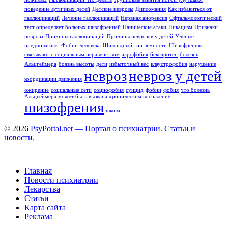
поведение аутичных детей
Детские неврозы
Дипсомания
Как избавиться от
галлюцинаций
Лечение галлюцинаций
Нервная анорексия
Офтальмологический
тест определяет больных шизофренией
Панические атаки
Пикацизм
Признаки
невроза
Причины галлюцинаций
Причины неврозов у детей
Ученые
предполагают
Фобии человека
Шизоидный тип личности
Шизофрению
связывают с социальным неравенством
акрофобия
бексаротен
болезнь
Альцгеймера
боязнь высоты
дети
избыточный вес
клаустрофобия
нарушение
невроз
невроз у детей
координации движения
ожирение
социальные сети
социофобия
суицид
фобии
фобия
что болезнь
Альцгеймера может быть вызвана хроническим воспаление
шизофрения
школа
© 2026
PsyPortal.net — Портал о психиатрии. Статьи и
новости.
Главная
Новости психиатрии
Лекарства
Статьи
Карта сайта
Реклама