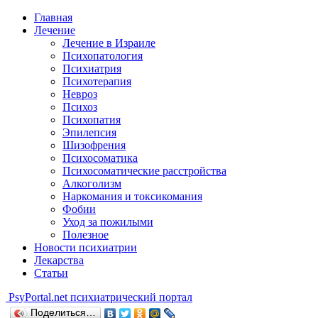
Главная
Лечение
Лечение в Израиле
Психопатология
Психиатрия
Психотерапия
Невроз
Психоз
Психопатия
Эпилепсия
Шизофрения
Психосоматика
Психосоматические расстройства
Алкоголизм
Наркомания и токсикомания
Фобии
Уход за пожилыми
Полезное
Новости психиатрии
Лекарства
Статьи
Psy
Portal.net
психиатрический портал
Поделиться…