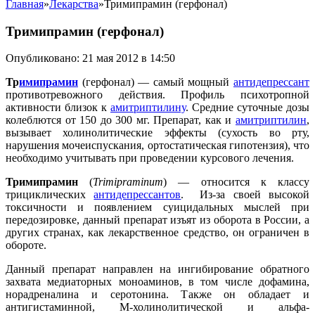
Главная
»
Лекарства
»
Тримипрамин (герфонал)
Тримипрамин (герфонал)
Опубликовано: 21 мая 2012 в 14:50
Тр
имипрамин
(герфонал) — самый мощный
антидепрессант
противотревожного действия. Профиль психотропной
активности близок к
амитриптилину
. Средние суточные дозы
колеблются от 150 до 300 мг. Препарат, как и
амитриптилин
,
вызывает холинолитические эффекты (сухость во рту,
нарушения мочеиспускания, ортостатическая гипотензия), что
необходимо учитывать при проведении курсового лечения.
Тримипрамин
(
Trimipraminum
) — относится к классу
трициклических
антидепрессантов
. Из-за своей высокой
токсичности и появлением суицидальных мыслей при
передозировке, данный препарат изъят из оборота в России, а
других странах, как лекарственное средство, он ограничен в
обороте.
Данный препарат направлен на ингибирование обратного
захвата медиаторных моноаминов, в том числе дофамина,
норадреналина и серотонина. Также он обладает и
антигистаминной, М-холинолитической и альфа-