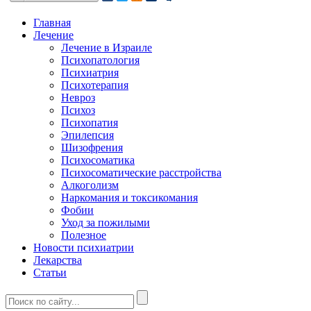
Главная
Лечение
Лечение в Израиле
Психопатология
Психиатрия
Психотерапия
Невроз
Психоз
Психопатия
Эпилепсия
Шизофрения
Психосоматика
Психосоматические расстройства
Алкоголизм
Наркомания и токсикомания
Фобии
Уход за пожилыми
Полезное
Новости психиатрии
Лекарства
Статьи