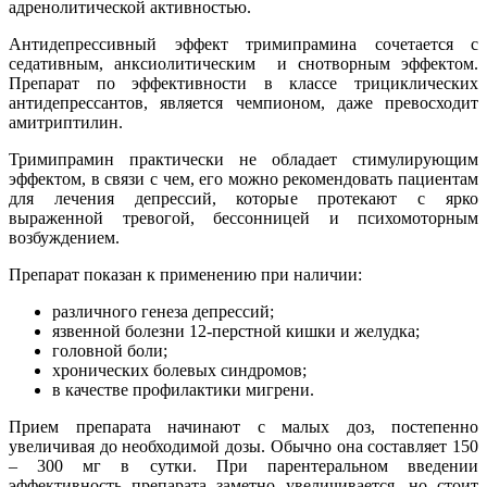
адренолитической активностью.
Антидепрессивный эффект тримипрамина сочетается с
седативным, анксиолитическим и снотворным эффектом.
Препарат по эффективности в классе трициклических
антидепрессантов, является чемпионом, даже превосходит
амитриптилин.
Тримипрамин практически не обладает стимулирующим
эффектом, в связи с чем, его можно рекомендовать пациентам
для лечения депрессий, которые протекают с ярко
выраженной тревогой, бессонницей и психомоторным
возбуждением.
Препарат показан к применению при наличии:
различного генеза депрессий;
язвенной болезни 12-перстной кишки и желудка;
головной боли;
хронических болевых синдромов;
в качестве профилактики мигрени.
Прием препарата начинают с малых доз, постепенно
увеличивая до необходимой дозы. Обычно она составляет 150
– 300 мг в сутки. При парентеральном введении
эффективность препарата заметно увеличивается, но стоит