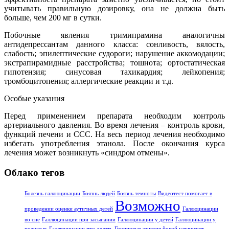
учитывать правильную дозировку, она не должна быть
больше, чем 200 мг в сутки.
Побочные явления тримипрамина аналогичны
антидепрессантам данного класса: сонливость, вялость,
слабость; эпилептические судороги; нарушение аккомодации;
экстрапирамидные расстройства; тошнота; ортостатическая
гипотензия; синусовая тахикардия; лейкопения;
тромбоцитопения; аллергические реакции и т.д.
Особые указания
Перед применением препарата необходим контроль
артериального давления. Во время лечения – контроль крови,
функций печени и ССС. На весь период лечения необходимо
избегать употребления этанола. После окончания курса
лечения может возникнуть «синдром отмены».
Облако тегов
Болезнь галлюцинации
Боязнь людей
Боязнь темноты
Видеотест помогает в
Возможно
проведении оценки аутичных детей
Галлюцинации
во сне
Галлюцинации при засыпании
Галлюцинации у детей
Галлюцинации у
пожилых
Галлюцинации что делать
Групповые занятия йогой улучшают