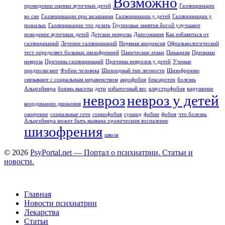
Возможно
проведении оценки аутичных детей
Галлюцинации
во сне
Галлюцинации при засыпании
Галлюцинации у детей
Галлюцинации у
пожилых
Галлюцинации что делать
Групповые занятия йогой улучшают
поведение аутичных детей
Детские неврозы
Дипсомания
Как избавиться от
галлюцинаций
Лечение галлюцинаций
Нервная анорексия
Офтальмологический
тест определяет больных шизофренией
Панические атаки
Пикацизм
Признаки
невроза
Причины галлюцинаций
Причины неврозов у детей
Ученые
предполагают
Фобии человека
Шизоидный тип личности
Шизофрению
связывают с социальным неравенством
акрофобия
бексаротен
болезнь
Альцгеймера
боязнь высоты
дети
избыточный вес
клаустрофобия
нарушение
невроз
невроз у детей
координации движения
ожирение
социальные сети
социофобия
суицид
фобии
фобия
что болезнь
Альцгеймера может быть вызвана хроническим воспаление
шизофрения
школа
© 2026
PsyPortal.net — Портал о психиатрии. Статьи и
новости.
Главная
Новости психиатрии
Лекарства
Статьи