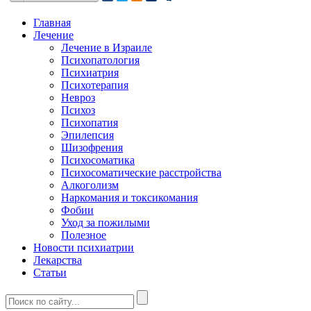
Главная
Лечение
Лечение в Израиле
Психопатология
Психиатрия
Психотерапия
Невроз
Психоз
Психопатия
Эпилепсия
Шизофрения
Психосоматика
Психосоматические расстройства
Алкоголизм
Наркомания и токсикомания
Фобии
Уход за пожилыми
Полезное
Новости психиатрии
Лекарства
Статьи