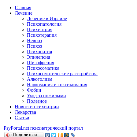
Главная
Лечение
Лечение в Израиле
Психопатология
Психиатрия
Психотерапия
Невроз
Психоз
Психопатия
Эпилепсия
Шизофрения
Психосоматика
Психосоматические расстройства
Алкоголизм
Наркомания и токсикомания
Фобии
Уход за пожилыми
Полезное
Новости психиатрии
Лекарства
Статьи
Psy
Portal.net
психиатрический портал
Поделиться…