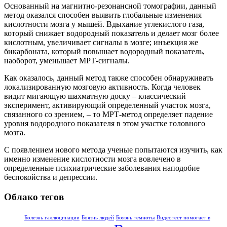
Основанный на магнитно-резонансной томографии, данный
метод оказался способен выявить глобальные изменения
кислотности мозга у мышей. Вдыхание углекислого газа,
который снижает водородный показатель и делает мозг более
кислотным, увеличивает сигналы в мозге; инъекция же
бикарбоната, который повышает водородный показатель,
наоборот, уменьшает МРТ-сигналы.
Как оказалось, данный метод также способен обнаруживать
лoкализированную мозговую активность. Когда человек
видит мигающую шахматную доску – классический
эксперимент, активирующий определенный участок мозга,
связанного со зрением, – то МРТ-метод определяет падение
уровня водородного показателя в этом участке головного
мозга.
С появлением нового метода ученые попытаются изучить, как
именно изменение кислотности мозга вовлечено в
определенные психиатрические заболевания наподобие
беспокойства и депрессии.
Облако тегов
Болезнь галлюцинации
Боязнь людей
Боязнь темноты
Видеотест помогает в