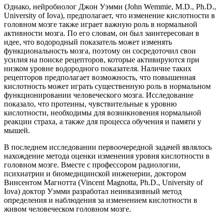
Однако, нейробиолог Джон Уэмми (John Wemmie, M.D., Ph.D.,
University of Iova), предполагает, что изменение кислотности в
головном мозге также играет важную роль в нормальной
активности мозга. По его словам, он был заинтересован в
идее, что водородный показатель может изменять
функциональность мозга, поэтому он сосредоточил свои
усилия на поиске рецепторов, которые активируются при
низком уровне водородного показателя. Наличие таких
рецепторов предполагает возможность, что повышенная
кислотность может играть существенную роль в нормальном
функционировании человеческого мозга. Исследование
показало, что протеины, чувствительные к уровню
кислотности, необходимы для возникновения нормальной
реакции страха, а также для процесса обучения и памяти у
мышей.
В последнем исследовании первоочередной задачей являлось
нахождение метода оценки изменения уровня кислотности в
головном мозге. Вместе с профессором радиологии,
психиатрии и биомедицинской инженерии, доктором
Винсентом Магнотта (Vincent Magnotta, Ph.D., University of
Iova) доктор Уэмми разработал неинвазивный метод
определения и наблюдения за изменением кислотности в
живом человеческом головном мозге.