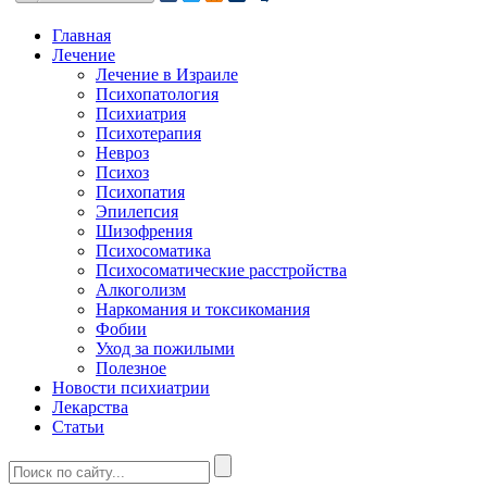
Главная
Лечение
Лечение в Израиле
Психопатология
Психиатрия
Психотерапия
Невроз
Психоз
Психопатия
Эпилепсия
Шизофрения
Психосоматика
Психосоматические расстройства
Алкоголизм
Наркомания и токсикомания
Фобии
Уход за пожилыми
Полезное
Новости психиатрии
Лекарства
Статьи