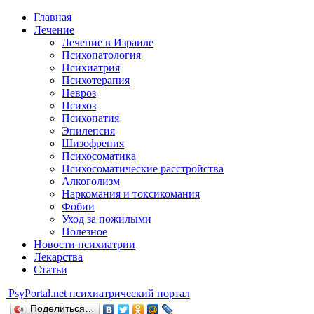
Главная
Лечение
Лечение в Израиле
Психопатология
Психиатрия
Психотерапия
Невроз
Психоз
Психопатия
Эпилепсия
Шизофрения
Психосоматика
Психосоматические расстройства
Алкоголизм
Наркомания и токсикомания
Фобии
Уход за пожилыми
Полезное
Новости психиатрии
Лекарства
Статьи
Psy
Portal.net
психиатрический портал
Поделиться…