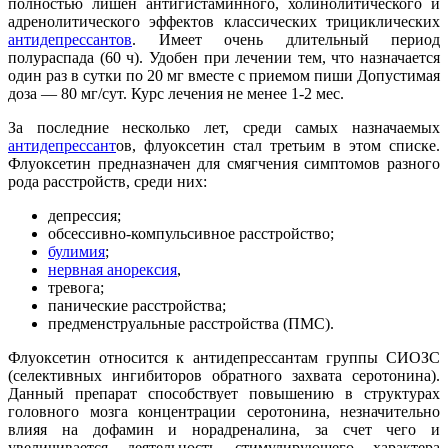
полностью лишен антигистаминного, холинолитического и
адренолитического эффектов классических трициклических
антидепрессантов
. Имеет очень длительный период
полураспада (60 ч). Удобен при лечении тем, что назначается
один раз в сутки по 20 мг вместе с приемом пиши Допустимая
доза — 80 мг/сут. Курс лечения не менее 1-2 мес.
За последние несколько лет, среди самых назначаемых
антидепрессант
ов, флуоксетин стал третьим в этом списке.
Флуоксетин предназначен для смягчения симптомов разного
рода расстройств, среди них:
депрессия;
обсессивно-компульсивное расстройство;
булимия
;
нервная анорексия
,
тревога;
панические расстройства;
предменструальные расстройства (ПМС).
Флуоксетин относится к антидепрессантам группы СИОЗС
(селективных ингибиторов обратного захвата серотонина).
Данный препарат способствует повышению в структурах
головного мозга концентрации серотонина, незначительно
влияя на дофамин и норадреналина, за счет чего и
увеличивается деятельность стимулирующего характера