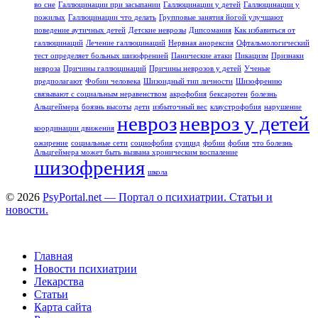
во сне
Галлюцинации при засыпании
Галлюцинации у детей
Галлюцинации у
пожилых
Галлюцинации что делать
Групповые занятия йогой улучшают
поведение аутичных детей
Детские неврозы
Дипсомания
Как избавиться от
галлюцинаций
Лечение галлюцинаций
Нервная анорексия
Офтальмологический
тест определяет больных шизофренией
Панические атаки
Пикацизм
Признаки
невроза
Причины галлюцинаций
Причины неврозов у детей
Ученые
предполагают
Фобии человека
Шизоидный тип личности
Шизофрению
связывают с социальным неравенством
акрофобия
бексаротен
болезнь
Альцгеймера
боязнь высоты
дети
избыточный вес
клаустрофобия
нарушение
невроз
невроз у детей
координации движения
ожирение
социальные сети
социофобия
суицид
фобии
фобия
что болезнь
Альцгеймера может быть вызвана хроническим воспаление
шизофрения
школа
© 2026
PsyPortal.net — Портал о психиатрии. Статьи и
новости.
Главная
Новости психиатрии
Лекарства
Статьи
Карта сайта