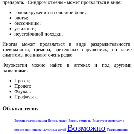
препарата. «Синдром отмены» может проявляться в виде:
головокружений и головной боли;
рвоты;
бессонницы;
усталости;
неустойчивой походки.
Иногда может проявляться в виде раздражительности,
тревожности, тремора, зрительных нарушениях, но такие
симптомы возникают очень редко.
Флуоксетин можно найти в аптеках и под другими
названиями:
Прозак;
Продеп;
Флувал;
Профлузак.
Облако тегов
Болезнь галлюцинации
Боязнь людей
Боязнь темноты
Видеотест помогает в
Возможно
проведении оценки аутичных детей
Галлюцинации