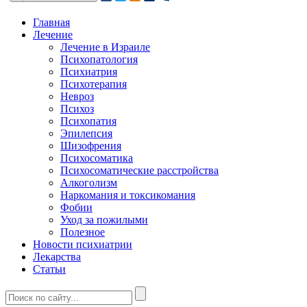
Главная
Лечение
Лечение в Израиле
Психопатология
Психиатрия
Психотерапия
Невроз
Психоз
Психопатия
Эпилепсия
Шизофрения
Психосоматика
Психосоматические расстройства
Алкоголизм
Наркомания и токсикомания
Фобии
Уход за пожилыми
Полезное
Новости психиатрии
Лекарства
Статьи