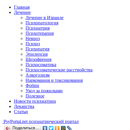
Главная
Лечение
Лечение в Израиле
Психопатология
Психиатрия
Психотерапия
Невроз
Психоз
Психопатия
Эпилепсия
Шизофрения
Психосоматика
Психосоматические расстройства
Алкоголизм
Наркомания и токсикомания
Фобии
Уход за пожилыми
Полезное
Новости психиатрии
Лекарства
Статьи
Psy
Portal.net
психиатрический портал
Поделиться…