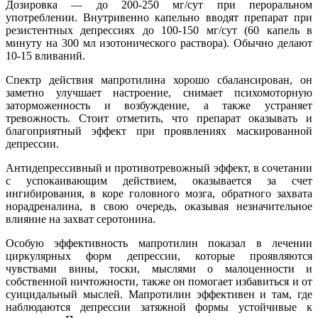
Дозировка — до 200-250 мг/сут при пероральном
употреблении. Внутривенно капельно вводят препарат при
резистентных депрессиях до 100-150 мг/сут (60 капель в
минуту на 300 мл изотонического раствора). Обычно делают
10-15 вливаний.
Спектр действия мапротилина хорошо сбалансирован, он
заметно улучшает настроение, снимает психомоторную
заторможенность и возбуждение, а также устраняет
тревожность. Стоит отметить, что препарат оказывать и
благоприятный эффект при проявлениях маскированной
депрессии.
Антидепрессивный и противотревожный эффект, в сочетании
с успокаивающим действием, оказывается за счет
ингибирования, в коре головного мозга, обратного захвата
норадреналина, в свою очередь, оказывая незначительное
влияние на захват серотонина.
Особую эффективность мапротилин показал в лечении
циркулярных форм депрессии, которые проявляются
чувствами вины, тоски, мыслями о малоценности и
собственной ничтожности, также он помогает избавиться и от
суицидальный мыслей. Мапротилин эффективен и там, где
наблюдаются депрессии затяжной формы устойчивые к