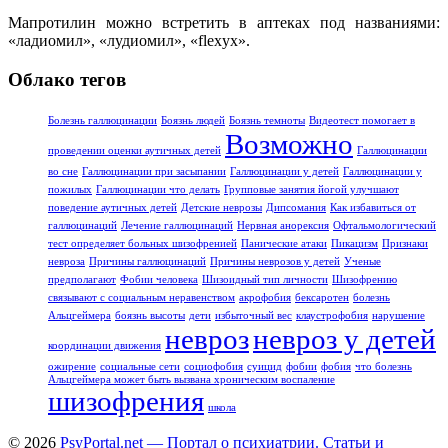
Мапротилин можно встретить в аптеках под названиями:
«ладиомил», «лудиомил», «flexух».
Облако тегов
Болезнь галлюцинации
Боязнь людей
Боязнь темноты
Видеотест помогает в
Возможно
проведении оценки аутичных детей
Галлюцинации
во сне
Галлюцинации при засыпании
Галлюцинации у детей
Галлюцинации у
пожилых
Галлюцинации что делать
Групповые занятия йогой улучшают
поведение аутичных детей
Детские неврозы
Дипсомания
Как избавиться от
галлюцинаций
Лечение галлюцинаций
Нервная анорексия
Офтальмологический
тест определяет больных шизофренией
Панические атаки
Пикацизм
Признаки
невроза
Причины галлюцинаций
Причины неврозов у детей
Ученые
предполагают
Фобии человека
Шизоидный тип личности
Шизофрению
связывают с социальным неравенством
акрофобия
бексаротен
болезнь
Альцгеймера
боязнь высоты
дети
избыточный вес
клаустрофобия
нарушение
невроз
невроз у детей
координации движения
ожирение
социальные сети
социофобия
суицид
фобии
фобия
что болезнь
Альцгеймера может быть вызвана хроническим воспаление
шизофрения
школа
© 2026
PsyPortal.net — Портал о психиатрии. Статьи и