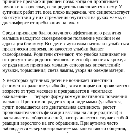
принятие предвосхищающей позы: когда он протягивает
ручонки к взрослому, если родитель наклоняется к нему. У
аутичных ребят эта поза плохо выражена, что свидетельствует
об отсутствии у них стремления очутиться на руках мамы, о
дискомфорте от пребывания на руках.
Среди признаков благополучного аффективного развития
малыша находится своевременное появление улыбки и ее
адресация близкому. Все дети с аутизмом начинают улыбаться
практически вовремя, но качество улыбки бывает
своеобразным. Родители отмечают, что улыбка возникает не
от присутствия родного человека и его обращения к крохе, а
от ряда иных приятных малышу сенсорных впечатлений:
музыки, тормошения, света лампы, узора на одежде матери.
У некоторых аутичных детей не возникает известный
феномен «заражение улыбкой», хотя в норме он проявляется в
возрасте от трех месяцев и превращается в «комплекс
оживления» — первую форму коммуникативного поведения
малыша. При этом он радуется при виде мамы (улыбается,
гулит, повышается его двигательная активность, растет
продолжительность фиксации взгляда на лице родителя) и
настаивает на общении с ней, расстраивается в случае слабой
реакции взрослого на его обращение. При аутизме часто
наблюдается «сверхдозирование» малышом такого общения,