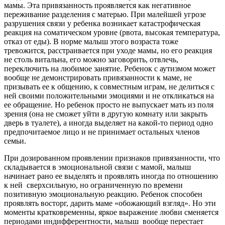
мамы. Эта привязанность проявляется как негативное
переживание разделения с матерью. При малейшей угрозе
разрушения связи у ребенка возникает катастрофическая
реакция на соматическом уровне (рвота, высокая температура,
отказ от еды). В норме малыш этого возраста тоже
тревожится, расстраивается при уходе мамы, но его реакция
не столь витальна, его можно заговорить, отвлечь,
переключить на любимое занятие. Ребенок с аутизмом может
вообще не демонстрировать привязанности к маме, не
призывать ее к общению, к совместным играм, не делиться с
ней своими положительными эмоциями и не откликаться на
ее обращение. Но ребенок просто не выпускает мать из поля
зрения (она не сможет уйти в другую комнату или закрыть
дверь в туалете), а иногда выделяет на какой-то период одно
предпочитаемое лицо и не принимает остальных членов
семьи.
При дозированном проявлении признаков привязанности, что
складывается в эмоциональной связи с мамой, малыш
начинает рано ее выделять и проявлять иногда по отношению
к ней сверхсильную, но ограниченную по времени
позитивную эмоциональную реакцию. Ребенок способен
проявлять восторг, дарить маме «обожающий взгляд». Но эти
моменты кратковременны, яркое выражение любви сменяется
периодами индифферентности, малыш вообще перестает