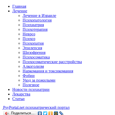
Главная
Лечение
Лечение в Израиле
Психопатология
Психиатрия
Психотерапия
Невроз
Психоз
Психопатия
Эпилепсия
Шизофрения
Психосоматика
Психосоматические расстройства
Алкоголизм
Наркомания и токсикомания
Фобии
Уход за пожилыми
Полезное
Новости психиатрии
Лекарства
Статьи
Psy
Portal.net
психиатрический портал
Поделиться…