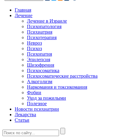
Главная
Лечение
Лечение в Израиле
Психопатология
Психиатрия
Психотерапия
Невроз
Психоз
Психопатия
Эпилепсия
Шизофрения
Психосоматика
Психосоматические расстройства
Алкоголизм
Наркомания и токсикомания
Фобии
Уход за пожилыми
Полезное
Новости психиатрии
Лекарства
Статьи