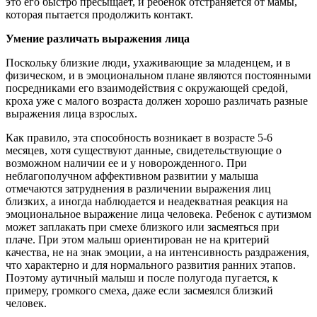
это его быстро пресыщает, и ребенок отстраняется от мамы,
которая пытается продолжить контакт.
Умение различать выражения лица
Поскольку близкие люди, ухаживающие за младенцем, и в
физическом, и в эмоциональном плане являются постоянными
посредниками его взаимодействия с окружающей средой,
кроха уже с малого возраста должен хорошо различать разные
выражения лица взрослых.
Как правило, эта способность возникает в возрасте 5-6
месяцев, хотя существуют данные, свидетельствующие о
возможном наличии ее и у новорожденного. При
неблагополучном аффективном развитии у малыша
отмечаются затруднения в различении выражения лиц
близких, а иногда наблюдается и неадекватная реакция на
эмоциональное выражение лица человека. Ребенок с аутизмом
может заплакать при смехе близкого или засмеяться при
плаче. При этом малыш ориентирован не на критерий
качества, не на знак эмоции, а на интенсивность раздражения,
что характерно и для нормального развития ранних этапов.
Поэтому аутичный малыш и после полугода пугается, к
примеру, громкого смеха, даже если засмеялся близкий
человек.