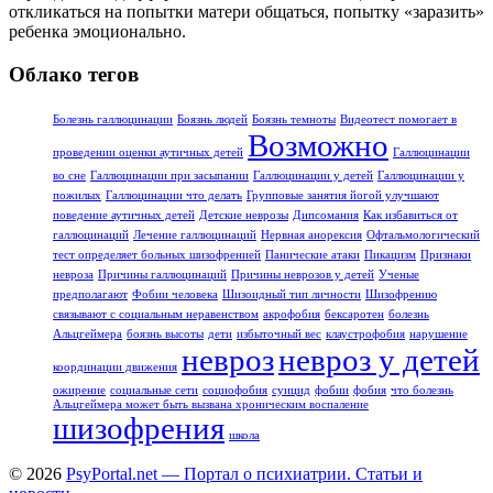
откликаться на попытки матери общаться, попытку «заразить»
ребенка эмоционально.
Облако тегов
Болезнь галлюцинации
Боязнь людей
Боязнь темноты
Видеотест помогает в
Возможно
проведении оценки аутичных детей
Галлюцинации
во сне
Галлюцинации при засыпании
Галлюцинации у детей
Галлюцинации у
пожилых
Галлюцинации что делать
Групповые занятия йогой улучшают
поведение аутичных детей
Детские неврозы
Дипсомания
Как избавиться от
галлюцинаций
Лечение галлюцинаций
Нервная анорексия
Офтальмологический
тест определяет больных шизофренией
Панические атаки
Пикацизм
Признаки
невроза
Причины галлюцинаций
Причины неврозов у детей
Ученые
предполагают
Фобии человека
Шизоидный тип личности
Шизофрению
связывают с социальным неравенством
акрофобия
бексаротен
болезнь
Альцгеймера
боязнь высоты
дети
избыточный вес
клаустрофобия
нарушение
невроз
невроз у детей
координации движения
ожирение
социальные сети
социофобия
суицид
фобии
фобия
что болезнь
Альцгеймера может быть вызвана хроническим воспаление
шизофрения
школа
© 2026
PsyPortal.net — Портал о психиатрии. Статьи и