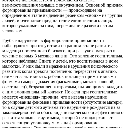
взаимоотношения малыша с окружением. Основной признак
формирования привязанности — происходящее на
определенном этапе выделение ребенком «своих» из группы
людей, и очевидное предпочтение единственного лица,
которое ухаживает за ним, переживание разлуки с этим
человеком.
Грубые нарушения в формировании привязанности
наблюдаются при отсутствии на раннем этапе развития
младенца постоянного близкого, при разлуке с матерью в
течение первых 3 месяцев жизни. Это явление госпитализма,
которое наблюдал Спитц у детей, кто воспитывался в доме
малютки. У них были выражены нарушения психического
развития: когда тревога постепенно перерастает в апатию,
снижается активность, ребенок поглощен примитивными
формами самораздражения (раскачивает, мотает головой,
сосет палец), безразличен к взрослым, пытающимся наладить
с ним эмоциональный контакт. Но если при госпитализме
имеется «внешняя» причина, что вызвала нарушение
формирования феномена привязанности (отсутствие матери),
то в случае детского аутизма это нарушение рождается из-за
закономерностей особого вида психического и аффективного
развития малыша с аутизмом, который не поддерживает
естественную установку мамы на формирование
привязанности. Это проявляется так слабо, что мать может и