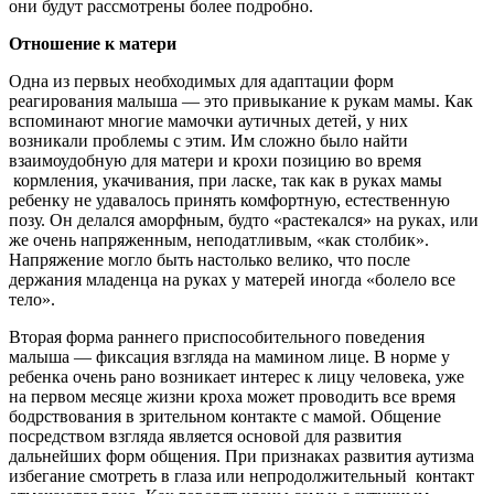
они будут рассмотрены более подробно.
Отношение к матери
Одна из первых необходимых для адаптации форм
реагирования малыша — это привыкание к рукам мамы. Как
вспоминают многие мамочки аутичных детей, у них
возникали проблемы с этим. Им сложно было найти
взаимоудобную для матери и крохи позицию во время
кормления, укачивания, при ласке, так как в руках мамы
ребенку не удавалось принять комфортную, естественную
позу. Он делался аморфным, будто «растекался» на руках, или
же очень напряженным, неподатливым, «как столбик».
Напряжение могло быть настолько велико, что после
держания младенца на руках у матерей иногда «болело все
тело».
Вторая форма раннего приспособительного поведения
малыша — фиксация взгляда на мамином лице. В норме у
ребенка очень рано возникает интерес к лицу человека, уже
на первом месяце жизни кроха может проводить все время
бодрствования в зрительном контакте с мамой. Общение
посредством взгляда является основой для развития
дальнейших форм общения. При признаках развития аутизма
избегание смотреть в глаза или непродолжительный контакт