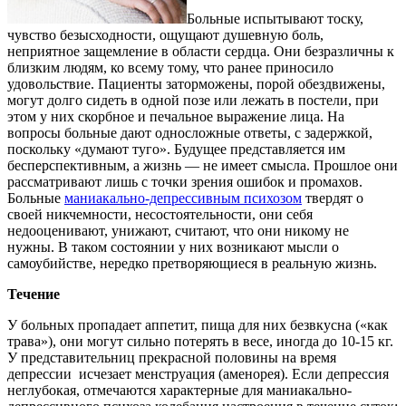
Больные испытывают тоску,
чувство безысходности, ощущают душевную боль,
неприятное защемление в области сердца. Они безразличны к
близким людям, ко всему тому, что ранее приносило
удовольствие. Пациенты заторможены, порой обездвижены,
могут долго сидеть в одной позе или лежать в постели, при
этом у них скорбное и печальное выражение лица. На
вопросы больные дают односложные ответы, с задержкой,
поскольку «думают туго». Будущее представляется им
бесперспективным, а жизнь — не имеет смысла. Прошлое они
рассматривают лишь с точки зрения ошибок и промахов.
Больные
маниакально-депрессивным психозом
твердят о
своей никчемности, несостоятельности, они себя
недооценивают, унижают, считают, что они никому не
нужны. В таком состоянии у них возникают мысли о
самоубийстве, нередко претворяющиеся в реальную жизнь.
Течение
У больных пропадает аппетит, пища для них безвкусна («как
трава»), они могут сильно потерять в весе, иногда до 10-15 кг.
У представительниц прекрасной половины на время
депрессии исчезает менструация (аменорея). Если депрессия
неглубокая, отмечаются характерные для маниакально-