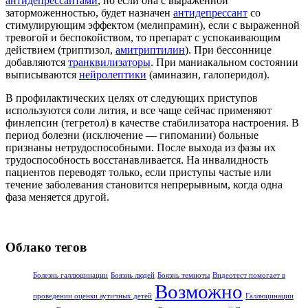
антидепрессантами
, но если она с выраженной
заторможенностью, будет назначен
антидепрессант
со
стимулирующим эффектом (мелипрамин), если с выраженной
тревогой и беспокойством, то препарат с успокаивающим
действием (триптизол,
амитриптилин
). При бессоннице
добавляются
транквилизаторы
. При маниакальном состоянии
выписываются
нейролептики
(аминазин, галоперидол).
В профилактических целях от следующих приступов
используются соли лития, и все чаще сейчас применяют
финлепсин (тегретол) в качестве стабилизатора настроения. В
период болезни (исключение — гипомании) больные
признаны нетрудоспособными. После выхода из фазы их
трудоспособность восстанавливается. На инвалидность
пациентов переводят только, если приступы частые или
течение заболевания становится непрерывным, когда одна
фаза меняется другой.
Облако тегов
Болезнь галлюцинации
Боязнь людей
Боязнь темноты
Видеотест помогает в
Возможно
проведении оценки аутичных детей
Галлюцинации