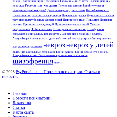
во сне
Галлюцинации при засыпании
Галлюцинации у детей
Галлюцинации у
пожилых
Галлюцинации что делать
Групповые занятия йогой улучшают
поведение аутичных детей
Детские неврозы
Дипсомания
Как избавиться от
галлюцинаций
Лечение галлюцинаций
Нервная анорексия
Офтальмологический
тест определяет больных шизофренией
Панические атаки
Пикацизм
Признаки
невроза
Причины галлюцинаций
Причины неврозов у детей
Ученые
предполагают
Фобии человека
Шизоидный тип личности
Шизофрению
связывают с социальным неравенством
акрофобия
бексаротен
болезнь
Альцгеймера
боязнь высоты
дети
избыточный вес
клаустрофобия
нарушение
невроз
невроз у детей
координации движения
ожирение
социальные сети
социофобия
суицид
фобии
фобия
что болезнь
Альцгеймера может быть вызвана хроническим воспаление
шизофрения
школа
© 2026
PsyPortal.net — Портал о психиатрии. Статьи и
новости.
Главная
Новости психиатрии
Лекарства
Статьи
Карта сайта
Реклама