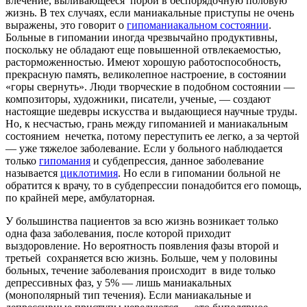
влечение, выливающееся порой в беспорядочную половую
жизнь. В тех случаях, если маниакальные приступы не очень
выражены, это говорит о
гипоманиакальном состоянии
.
Больные в гипомании иногда чрезвычайно продуктивны,
поскольку не обладают еще повышенной отвлекаемостью,
расторможенностью. Имеют хорошую работоспособность,
прекрасную память, великолепное настроение, в состоянии
«горы свернуть». Люди творческие в подобном состоянии —
композиторы, художники, писатели, ученые, — создают
настоящие шедевры искусства и выдающиеся научные труды.
Но, к несчастью, грань между гипоманией и маниакальным
состоянием нечетка, потому переступить ее легко, а за чертой
— уже тяжелое заболевание. Если у больного наблюдается
только
гипомания
и субдепрессия, данное заболевание
называется
циклотимия
. Но если в гипомании больной не
обратится к врачу, то в субдепрессии понадобится его помощь,
по крайней мере, амбулаторная.
У большинства пациентов за всю жизнь возникает только
одна фаза заболевания, после которой приходит
выздоровление. Но вероятность появления фазы второй и
третьей сохраняется всю жизнь. Больше, чем у половины
больных, течение заболевания происходит в виде только
депрессивных фаз, у 5% — лишь маниакальных
(монополярный тип течения). Если маниакальные и