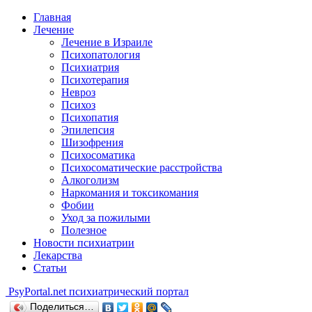
Главная
Лечение
Лечение в Израиле
Психопатология
Психиатрия
Психотерапия
Невроз
Психоз
Психопатия
Эпилепсия
Шизофрения
Психосоматика
Психосоматические расстройства
Алкоголизм
Наркомания и токсикомания
Фобии
Уход за пожилыми
Полезное
Новости психиатрии
Лекарства
Статьи
Psy
Portal.net
психиатрический портал
Поделиться…