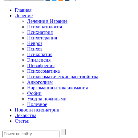
Главная
Лечение
Лечение в Израиле
Психопатология
Психиатрия
Психотерапия
Невроз
Психоз
Психопатия
Эпилепсия
Шизофрения
Психосоматика
Психосоматические расстройства
Алкоголизм
Наркомания и токсикомания
Фобии
Уход за пожилыми
Полезное
Новости психиатрии
Лекарства
Статьи