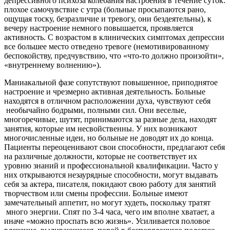
депрессивного психоза колебания настроения в течение суток:
плохое самочувствие с утра (больные просыпаются рано,
ощущая тоску, безразличие и тревогу, они бездеятельны), к
вечеру настроение немного повышается, проявляется
активность. С возрастом в клинических симптомах депрессии
все большее место отведено тревоге (немотивированному
беспокойству, предчувствию, что «что-то должно произойти»,
«внутреннему волнению»).
Маниакальной фазе сопутствуют повышенное, приподнятое
настроение и чрезмерно активная деятельность. Больные
находятся в отличном расположении духа, чувствуют себя
необычайно бодрыми, полными сил. Они веселые,
многоречивые, шутят, принимаются за разные дела, находят
занятия, которые им несвойственны. У них возникают
многочисленные идеи, но больные не доводят их до конца.
Пациенты переоценивают свои способности, предлагают себя
на различные должности, которые не соответствует их
уровню знаний и профессиональной квалификации. Часто у
них открываются незаурядные способности, могут выдавать
себя за актера, писателя, покидают свою работу для занятий
творчеством или смены профессии. Больные имеют
замечательный аппетит, но могут худеть, поскольку тратят
много энергии. Спят по 3-4 часа, чего им вполне хватает, а
иначе «можно проспать всю жизнь». Усиливается половое