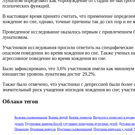
Лунатизм определяют как «пробуждение от стадии не быстрого
психических функций.
В настоящее время принято считать, что применение определе
хождение во сне, однако, точные причины так до сих пор и не 
Проведенное исследование оказалось первым с привлечением б
лунатизмом.
Участников исследования просили ответить на специфические в
опасном поведении во время хождения во сне. Также ученых и
агрессивное поведение во время хождения во сне.
Было зафиксировано, что 3,6% участников имели как минимум 
юношестве уровень лунатизма достиг 29,2%.
Также было отмечено, что участники с депрессией были более 
значительный риск учащения эпизодов хождения во сне; учас
Облако тегов
Болезнь галлюцинации
Боязнь людей
Боязнь темноты
Видеотест помогает в прове
делать
Групповые занятия йогой улучшают поведение аутичных детей
Детские не
Пикацизм
Признаки невроза
Причины галлюцинаций
Причины неврозов у детей