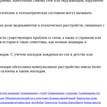
к травмы, нанесенные самому себе или окружающим, нарушение
огические и психиатрические состояния могут вызывать
ки роли медикаментов и психических расстройств, связанных с
ости существующих проблем со сном, а также о странном или
ая история и такие симптомы, как ночные кошмары и
дов. С учетом эпизодов хождения во сне в детстве или
 имеющие обсессивно-компульсивное расстройство имели более
е склонны к таким эпизодам.
и при засыпании
Галлюцинации у детей
Галлюцинации у пожилых
Галлюцинации что
ксия
Офтальмологический тест определяет больных шизофренией
Панические атаки
социальным неравенством
акрофобия
бексаротен
болезнь Альцгеймера
боязнь высоты