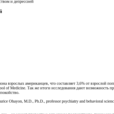
ством и депрессией
й
она взрослых американцев, что составляет 3,6% от взрослой поп
hool of Medicine. Так же итоги исследования дают возможность п
спокойство.
e Ohayon, M.D., Ph.D., professor psychiatry and behavioral sci