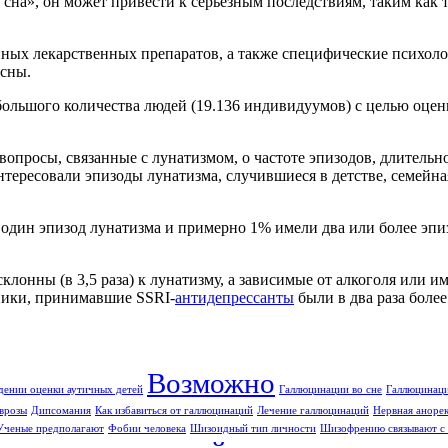
 сна», он может привести к серьезным последствиям, таким ка
нных лекарственных препаратов, а также специфические психол
ясны.
ольшого количества людей (19.136 индивидуумов) с целью оцен
опросы, связанные с лунатизмом, о частоте эпизодов, длительн
нтересовали эпизоды лунатизма, случившиеся в детстве, семейн
один эпизод лунатизма и примерно 1% имели два или более эпизо
склонны (в 3,5 раза) к лунатизму, а зависимые от алкоголя или
тники, принимавшие SSRI-
антидепрессанты
были в два раза боле
Возможно
дении оценки аутичных детей
Галлюцинации во сне
Галлюцинаци
врозы
Дипсомания
Как избавиться от галлюцинаций
Лечение галлюцинаций
Нервная аноре
Ученые предполагают
Фобии человека
Шизоидный тип личности
Шизофрению связывают с 