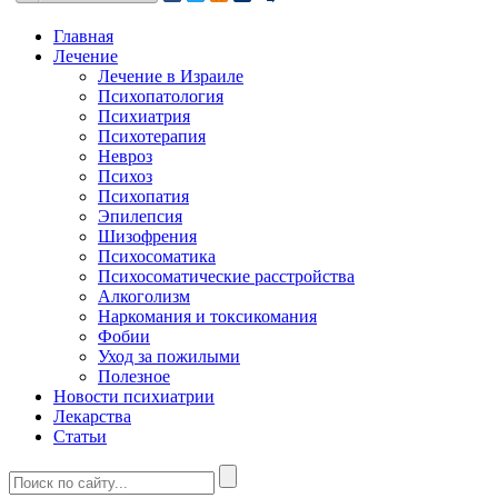
Главная
Лечение
Лечение в Израиле
Психопатология
Психиатрия
Психотерапия
Невроз
Психоз
Психопатия
Эпилепсия
Шизофрения
Психосоматика
Психосоматические расстройства
Алкоголизм
Наркомания и токсикомания
Фобии
Уход за пожилыми
Полезное
Новости психиатрии
Лекарства
Статьи