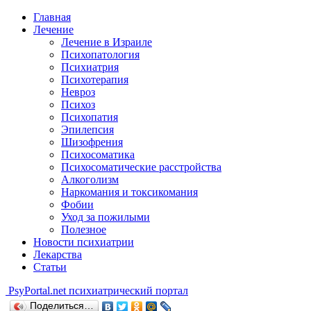
Главная
Лечение
Лечение в Израиле
Психопатология
Психиатрия
Психотерапия
Невроз
Психоз
Психопатия
Эпилепсия
Шизофрения
Психосоматика
Психосоматические расстройства
Алкоголизм
Наркомания и токсикомания
Фобии
Уход за пожилыми
Полезное
Новости психиатрии
Лекарства
Статьи
Psy
Portal.net
психиатрический портал
Поделиться…