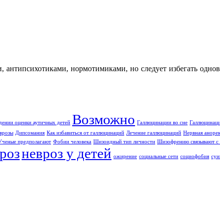
и, антипсихотиками, нормотимиками, но следует избегать одн
Возможно
дении оценки аутичных детей
Галлюцинации во сне
Галлюцинаци
врозы
Дипсомания
Как избавиться от галлюцинаций
Лечение галлюцинаций
Нервная аноре
Ученые предполагают
Фобии человека
Шизоидный тип личности
Шизофрению связывают с 
роз
невроз у детей
ожирение
социальные сети
социофобия
суи