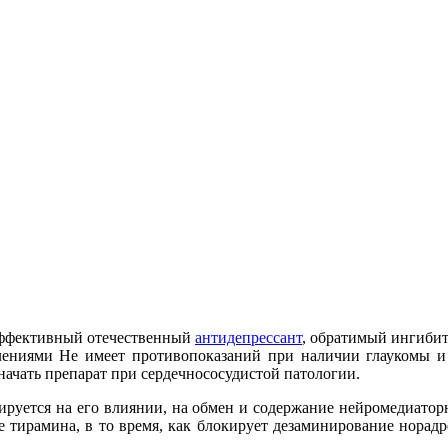
ффективный отечественный
антидепрессант
, обратимый ингиби
ениями Не имеет противопоказаний при наличии глаукомы и п
начать препарат при сердечнососудистой патологии.
зируется на его влиянии, на обмен и содержание нейромедиатор
е тирамина, в то время, как блокирует дезаминирование норад