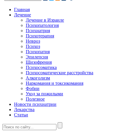
Главная
Лечение
Лечение в Израиле
Психопатология
Психиатрия
Психотерапия
Невроз
Психоз
Психопатия
Эпилепсия
Шизофрения
Психосоматика
Психосоматические расстройства
Алкоголизм
Наркомания и токсикомания
Фобии
Уход за пожилыми
Полезное
Новости психиатрии
Лекарства
Статьи