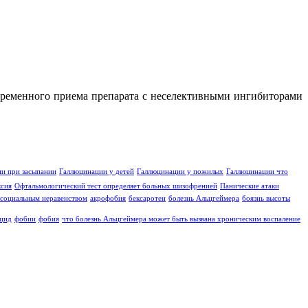
овременного приема препарата с неселективными ингибиторами
и при засыпании
Галлюцинации у детей
Галлюцинации у пожилых
Галлюцинации что
ксия
Офтальмологический тест определяет больных шизофренией
Панические атаки
социальным неравенством
акрофобия
бексаротен
болезнь Альцгеймера
боязнь высоты
цид
фобии
фобия
что болезнь Альцгеймера может быть вызвана хроническим воспаление