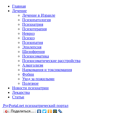
Главная
Лечение
Лечение в Израиле
Психопатология
Психиатрия
Психотерапия
Невроз
Психоз
Психопатия
Эпилепсия
Шизофрения
Психосоматика
Психосоматические расстройства
Алкоголизм
Наркомания и токсикомания
Фобии
Уход за пожилыми
Полезное
Новости психиатрии
Лекарства
Статьи
Psy
Portal.net
психиатрический портал
Поделиться…