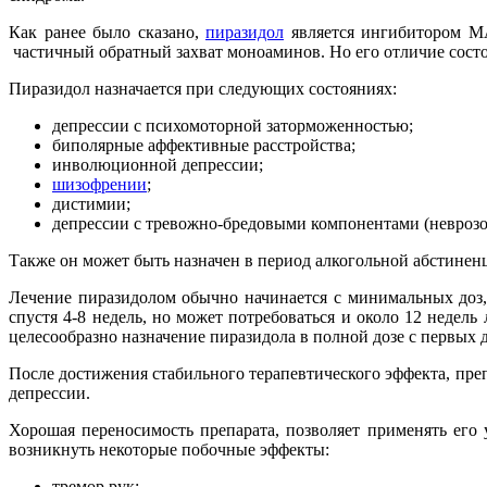
Как ранее было сказано,
пиразидол
является ингибитором МА
частичный обратный захват моноаминов. Но его отличие состои
Пиразидол назначается при следующих состояниях:
депрессии с психомоторной заторможенностью;
биполярные аффективные расстройства;
инволюционной депрессии;
шизофрении
;
дистимии;
депрессии с тревожно-бредовыми компонентами (невроз
Также он может быть назначен в период алкогольной абстинен
Лечение пиразидолом обычно начинается с минимальных доз,
спустя 4-8 недель, но может потребоваться и около 12 недел
целесообразно назначение пиразидола в полной дозе с первых 
После достижения стабильного терапевтического эффекта, пре
депрессии.
Хорошая переносимость препарата, позволяет применять его
возникнуть некоторые побочные эффекты:
тремор рук;