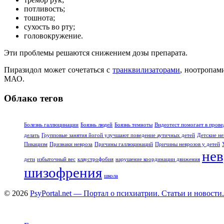
потливость;
тошнота;
сухость во рту;
головокружение.
Эти проблемы решаются снижением дозы препарата.
Пиразидол может сочетаться с
транквилизаторами
, ноотропам
МАО.
Облако тегов
Болезнь галлюцинации
Боязнь людей
Боязнь темноты
Видеотест помогает в прове
делать
Групповые занятия йогой улучшают поведение аутичных детей
Детские не
Пикацизм
Признаки невроза
Причины галлюцинаций
Причины неврозов у детей
нев
дети
избыточный вес
клаустрофобия
нарушение координации движения
шизофрения
школа
© 2026
PsyPortal.net — Портал о психиатрии. Статьи и новости.