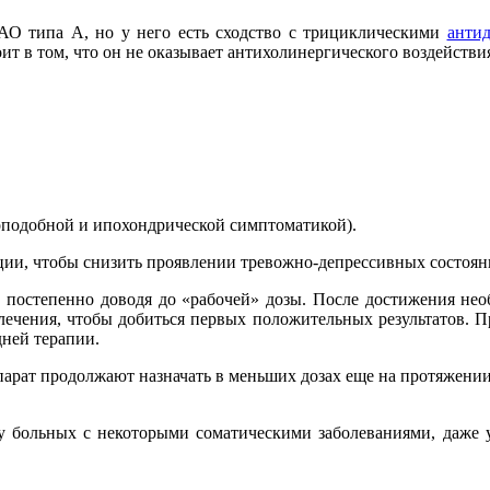
О типа А, но у него есть сходство с трициклическими
антид
т в том, что он не оказывает антихолинергического воздействи
оподобной и ипохондрической симптоматикой).
ции, чтобы снизить проявлении тревожно-депрессивных состоян
 постепенно доводя до «рабочей» дозы. После достижения необ
ь лечения, чтобы добиться первых положительных результатов. П
дней терапии.
парат продолжают назначать в меньших дозах еще на протяжении
 у больных с некоторыми соматическими заболеваниями, даже у