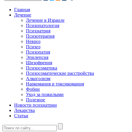
Главная
Лечение
Лечение в Израиле
Психопатология
Психиатрия
Психотерапия
Невроз
Психоз
Психопатия
Эпилепсия
Шизофрения
Психосоматика
Психосоматические расстройства
Алкоголизм
Наркомания и токсикомания
Фобии
Уход за пожилыми
Полезное
Новости психиатрии
Лекарства
Статьи