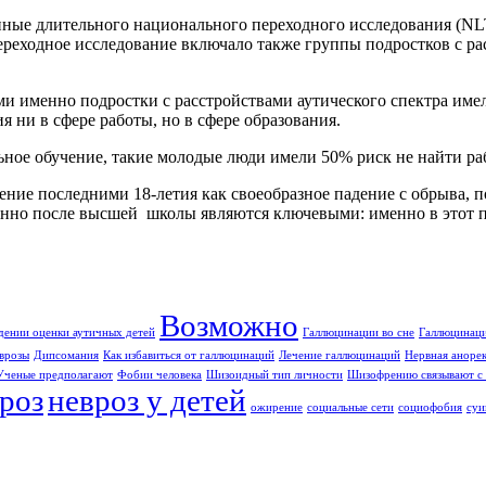
ные длительного национального переходного исследования (NLTS
реходное исследование включало также группы подростков с рас
ми именно подростки с расстройствами аутического спектра имел
 ни в сфере работы, но в сфере образования.
льное обучение, такие молодые люди имели 50% риск не найти р
ение последними 18-летия как своеобразное падение с обрыва, п
венно после высшей школы являются ключевыми: именно в этот п
Возможно
дении оценки аутичных детей
Галлюцинации во сне
Галлюцинаци
врозы
Дипсомания
Как избавиться от галлюцинаций
Лечение галлюцинаций
Нервная аноре
Ученые предполагают
Фобии человека
Шизоидный тип личности
Шизофрению связывают с 
роз
невроз у детей
ожирение
социальные сети
социофобия
суи