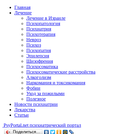
Главная
Лечение
Лечение в Израиле
Психопатология
Психиатрия
Психотерапия
Невроз
Психоз
Психопатия
Эпилепсия
Шизофрения
Психосоматика
Психосоматические расстройства
Алкоголизм
Наркомания и токсикомания
Фобии
Уход за пожилыми
Полезное
Новости психиатрии
Лекарства
Статьи
Psy
Portal.net
психиатрический портал
Поделиться…