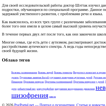
Для своей исследовательской работы доктор Шэттак изучил дан
подростки, обучающиеся по специальной программе. Данное пе
задержкой умственного развития, с проблемами речи и языка.
Как выяснилось, из всех трех групп с различными заболевания
более того они имели в целом самый высокий уровень неучастия
В течение первых двух лет после того, как они закончили шко
Многие семьи, где есть дети с аутизмом, рассматривают достиж
расстройствами аутического спектра. А ведь годы непосредст
своей будущей жизни.
Облако тегов
Болезнь галлюцинации
Боязнь людей
Боязнь темноты
Видеотест помогает в прове
делать
Групповые занятия йогой улучшают поведение аутичных детей
Детские не
Пикацизм
Признаки невроза
Причины галлюцинаций
Причины неврозов у детей
нев
дети
избыточный вес
клаустрофобия
нарушение координации движения
шизофрения
школа
© 2026
PsyPortal.net — Портал о психиатрии. Статьи и новости.