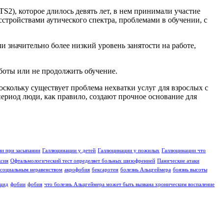
2), которое длилось девять лет, в нем принимали участие
стройствами аутического спектра, проблемами в обучении, с
и значительно более низкий уровень занятости на работе,
аботы или не продолжить обучение.
оскольку существует проблема нехватки услуг для взрослых с
ериод люди, как правило, создают прочное основание для
и при засыпании
Галлюцинации у детей
Галлюцинации у пожилых
Галлюцинации что
ксия
Офтальмологический тест определяет больных шизофренией
Панические атаки
социальным неравенством
акрофобия
бексаротен
болезнь Альцгеймера
боязнь высоты
цид
фобии
фобия
что болезнь Альцгеймера может быть вызвана хроническим воспаление