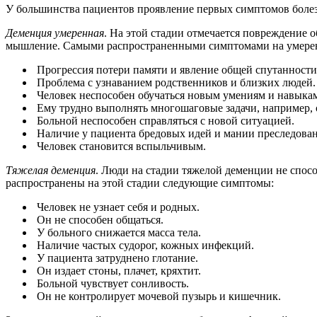
У большинства пациентов проявление первых симптомов болезни
Деменция умеренная
. На этой стадии отмечается повреждение 
мышление. Самыми распространенными симптомами на умерен
Прогрессия потери памяти и явление общей спутанности
Проблема с узнаванием родственников и близких людей.
Человек неспособен обучаться новым умениям и навыка
Ему трудно выполнять многошаговые задачи, например, 
Больной неспособен справляться с новой ситуацией.
Наличие у пациента бредовых идей и мании преследован
Человек становится вспыльчивым.
Тяжелая деменция
. Люди на стадии тяжелой деменции не спос
распространены на этой стадии следующие симптомы:
Человек не узнает себя и родных.
Он не способен общаться.
У больного снижается масса тела.
Наличие частых судорог, кожных инфекций.
У пациента затруднено глотание.
Он издает стоны, плачет, кряхтит.
Больной чувствует сонливость.
Он не контролирует мочевой пузырь и кишечник.