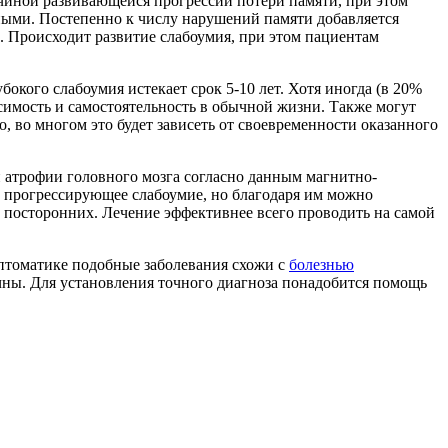
ичиной развивающейся прогрессии потери памяти, при этом
нными. Постепенно к числу нарушений памяти добавляется
. Происходит развитие слабоумия, при этом пациентам
окого слабоумия истекает срок 5-10 лет. Хотя иногда (в 20%
исимость и самостоятельность в обычной жизни. Также могут
 во многом это будет зависеть от своевременности оказанного
и атрофии головного мозга согласно данным магнитно-
 прогрессирующее слабоумие, но благодаря им можно
 посторонних. Лечение эффективнее всего проводить на самой
мптоматике подобные заболевания схожи с
болезнью
ичны. Для установления точного диагноза понадобится помощь