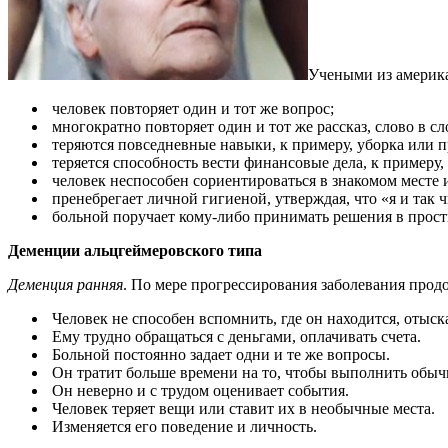
Учеными из америк
человек повторяет один и тот же вопрос;
многократно повторяет один и тот же рассказ, слово в сл
теряются повседневные навыки, к примеру, уборка или 
теряется способность вести финансовые дела, к примеру, 
человек неспособен сориентироваться в знакомом месте 
пренебрегает личной гигиеной, утверждая, что «я и так 
больной поручает кому-либо принимать решения в прост
Деменции альцгеймеровского типа
Деменция ранняя
. По мере прогрессирования заболевания про
Человек не способен вспомнить, где он находится, отыс
Ему трудно обращаться с деньгами, оплачивать счета.
Больной постоянно задает одни и те же вопросы.
Он тратит больше времени на то, чтобы выполнить обыч
Он неверно и с трудом оценивает события.
Человек теряет вещи или ставит их в необычные места.
Изменяется его поведение и личность.