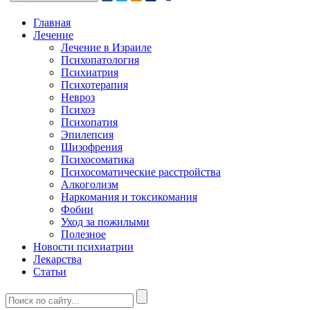
Главная
Лечение
Лечение в Израиле
Психопатология
Психиатрия
Психотерапия
Невроз
Психоз
Психопатия
Эпилепсия
Шизофрения
Психосоматика
Психосоматические расстройства
Алкоголизм
Наркомания и токсикомания
Фобии
Уход за пожилыми
Полезное
Новости психиатрии
Лекарства
Статьи