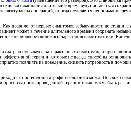
головного мозга
(уменьшение его размеров). Это становится пр
ошеские воспоминания длительное время будут оставаться сохра
нтеллектуальных операций, иногда появляется непонимание речи
Как правило, от первых симптомов забывчивости до стадии глуб
 пациент может в течение длительного времени сохранять незав
енные периоды без видимого нарастания симптоматики. Конечно,
психиатр, основываясь на характерных симптомах, и при наличи
 эффективной терапии, которые не всегда способны остановить
оприятно повлиять на поведение, снизить потребность в помощи
 приводит к постепенной атрофии головного мозга. По своей си
ы и прогнозы после проведенной терапии также могут быть разл