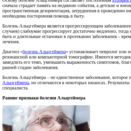
Основу болезни Альцгеймера составляет постепенная
атрофия 
сначала страдает память на недавние события, а детские и юн
пространственная дезориентация, затруднения в проведении и
необходима посторонняя помощь в быту.
Болезнь Альцгеймера является прогрессирующим заболеванием. 
случаев) слабоумие прогрессирует достаточно медленно, тогда
быть и длительные остановки в протекании заболевания – врем
лечения.
Диагноз «
болезнь Альцгеймера
» устанавливает невролог или 
резонансной или компьютерной томографии. Имеются методики
замедлить его темп, уменьшить выраженность симптомов, благ
ранней стадии заболевания.
Болезнь Альцгеймера – не единственное заболевание, которое
Альцгеймера
, но отличаются в некоторых нюансах. Результат
специалиста.
Ранние признаки болезни Альцгеймера