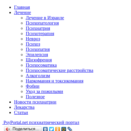
Главная
Лечение
Лечение в Израиле
Психопатология
Психиатрия
Психотерапия
Невроз
Психоз
Психопатия
Эпилепсия
Шизофрения
Психосоматика
Психосоматические расстройства
Алкоголизм
Наркомания и токсикомания
Фобии
Уход за пожилыми
Полезное
Новости психиатрии
Лекарства
Статьи
Psy
Portal.net
психиатрический портал
Поделиться…