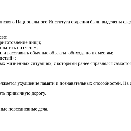
анского Национального Института старения были выделены сле
ово;
приготовление пищи;
платить по счетам;
или расставить обычные объекты обихода по их местам;
чистый»;
ых жизненных ситуациях, с которыми ранее справлялся самостоя
должается ухудшение памяти и познавательных способностей. Н
кать привычную дорогу.
ные повседневные дела.