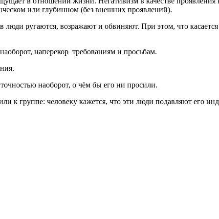
щущает в отношении жизни. Негативизм в качестве проявления н
нческом или глубинном (без внешних проявлений).
 люди ругаются, возражают и обвиняют. При этом, что касается 
 наоборот, наперекор требованиям и просьбам.
ния.
точностью наоборот, о чём бы его ни просили.
и к группе: человеку кажется, что эти люди подавляют его индив