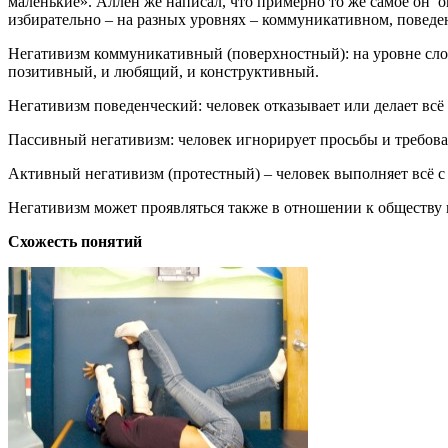
маленькие». Аллен же написал, что примерно то же самое он о
избирательно – на разных уровнях – коммуникативном, поведе
Негативизм коммуникативный (поверхностный): на уровне слов
позитивный, и любящий, и конструктивный.
Негативизм поведенческий: человек отказывает или делает всё
Пассивный негативизм: человек игнорирует просьбы и требова
Активный негативизм (протестный) – человек выполняет всё с 
Негативизм может проявляться также в отношении к обществу ил
Схожесть понятий