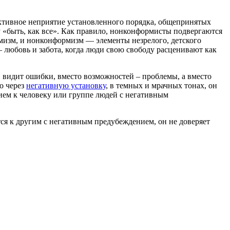
активное неприятие установленного порядка, общепринятых
 «быть, как все». Как правило, нонконформисты подвергаются
изм, и нонконформизм — элементы незрелого, детского
– любовь и забота, когда люди свою свободу расценивают как
н видит ошибки, вместо возможностей – проблемы, а вместо
о через
негативную установку
, в темных и мрачных тонах, он
ем к человеку или группе людей с негативным
тся к другим с негативным предубеждением, он не доверяет