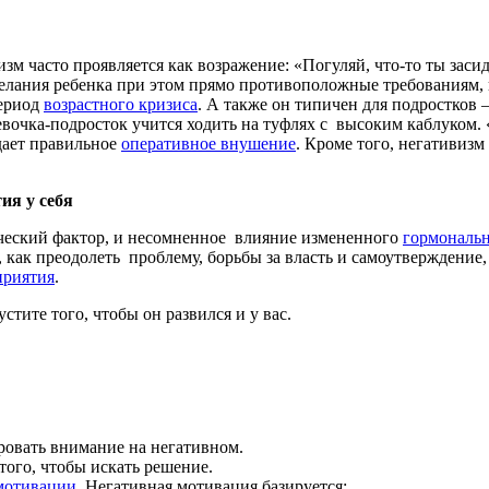
м часто проявляется как возражение: «Погуляй, что-то ты засид
 желания ребенка при этом прямо противоположные требованиям,
период
возрастного кризиса
. А также он типичен для подростков 
вочка-подросток учится ходить на туфлях с высоким каблуком. 
 дает правильное
оперативное внушение
. Кроме того, негативизм
ия у себя
ческий фактор, и несомненное влияние измененного
гормональн
я, как преодолеть проблему, борьбы за власть и самоутверждени
приятия
.
стите того, чтобы он развился и у вас.
ировать внимание на негативном.
 того, чтобы искать решение.
мотивации
. Негативная мотивация базируется: