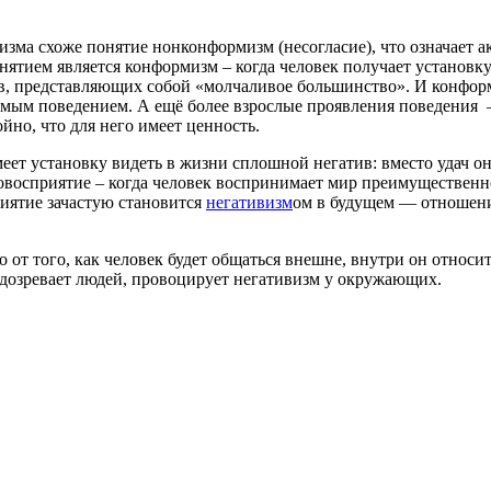
изма схоже понятие нонконформизм (несогласие), что означает 
ятием является конформизм – когда человек получает установку
, представляющих собой «молчаливое большинство». И конформ
симым поведением. А ещё более взрослые проявления поведения 
ойно, что для него имеет ценность.
еет установку видеть в жизни сплошной негатив: вместо удач о
овосприятие – когда человек воспринимает мир преимущественн
риятие зачастую становится
негативизм
ом в будущем — отношени
 от того, как человек будет общаться внешне, внутри он относи
подозревает людей, провоцирует негативизм у окружающих.