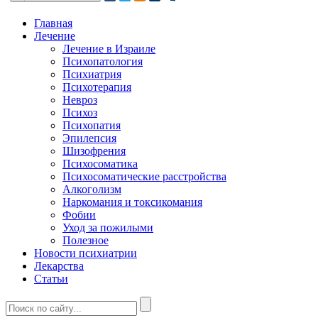
Главная
Лечение
Лечение в Израиле
Психопатология
Психиатрия
Психотерапия
Невроз
Психоз
Психопатия
Эпилепсия
Шизофрения
Психосоматика
Психосоматические расстройства
Алкоголизм
Наркомания и токсикомания
Фобии
Уход за пожилыми
Полезное
Новости психиатрии
Лекарства
Статьи