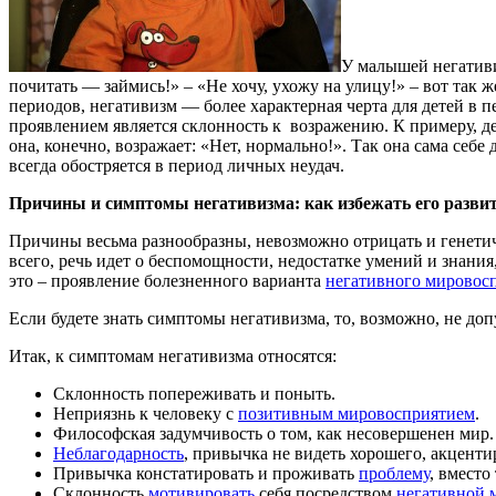
У малышей негативиз
почитать — займись!» – «Не хочу, ухожу на улицу!» – вот так
периодов, негативизм — более характерная черта для детей в 
проявлением является склонность к возражению. К примеру, де
она, конечно, возражает: «Нет, нормально!». Так она сама себе
всегда обостряется в период личных неудач.
Причины и симптомы негативизма: как избежать его развит
Причины весьма разнообразны, невозможно отрицать и генети
всего, речь идет о беспомощности, недостатке умений и знани
это – проявление болезненного варианта
негативного мировос
Если будете знать симптомы негативизма, то, возможно, не допу
Итак, к симптомам негативизма относятся:
Склонность попереживать и поныть.
Неприязнь к человеку с
позитивным мировосприятием
.
Философская задумчивость о том, как несовершенен мир.
Неблагодарность
, привычка не видеть хорошего, акцент
Привычка констатировать и проживать
проблему
, вместо
Склонность
мотивировать
себя посредством
негативной 