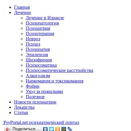
Главная
Лечение
Лечение в Израиле
Психопатология
Психиатрия
Психотерапия
Невроз
Психоз
Психопатия
Эпилепсия
Шизофрения
Психосоматика
Психосоматические расстройства
Алкоголизм
Наркомания и токсикомания
Фобии
Уход за пожилыми
Полезное
Новости психиатрии
Лекарства
Статьи
Psy
Portal.net
психиатрический портал
Поделиться…