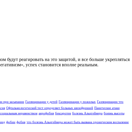
м будут реагировать на это защитой, и все больше укрепляться
негативизм», успех становится вполне реальным.
и при засыпании
Галлюцинации у детей
Галлюцинации у пожилых
Галлюцинации что
ксия
Офтальмологический тест определяет больных шизофренией
Панические атаки
социальным неравенством
акрофобия
бексаротен
болезнь Альцгеймера
боязнь высоты
цид
фобии
фобия
что болезнь Альцгеймера может быть вызвана хроническим воспаление