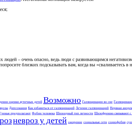
еся;
х людей – очень опасно, ведь люди с развивающимся негативизмо
 попросите близких подсказывать вам, когда вы «сваливаетесь в 
Возможно
дении оценки аутичных детей
Галлюцинации во сне
Галлюцинаци
врозы
Дипсомания
Как избавиться от галлюцинаций
Лечение галлюцинаций
Нервная аноре
Ученые предполагают
Фобии человека
Шизоидный тип личности
Шизофрению связывают с 
роз
невроз у детей
ожирение
социальные сети
социофобия
суи