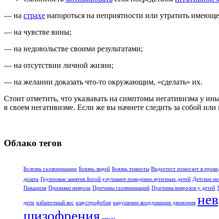
— на
страхе
напороться на неприятности или утратить имеюще
— на чувстве вины;
— на недовольстве своими результатами;
— на отсутствии личной жизни;
— на желании доказать что-то окружающим, «сделать» их.
Стоит отметить, что указывать на симптомы негативизма у ины
в своем негативизме. Если же вы начнете следить за собой или
Облако тегов
Болезнь галлюцинации
Боязнь людей
Боязнь темноты
Видеотест помогает в прове
делать
Групповые занятия йогой улучшают поведение аутичных детей
Детские не
Пикацизм
Признаки невроза
Причины галлюцинаций
Причины неврозов у детей
нев
дети
избыточный вес
клаустрофобия
нарушение координации движения
шизофрения
школа