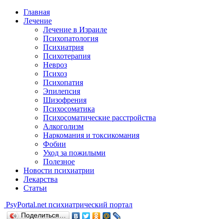
Главная
Лечение
Лечение в Израиле
Психопатология
Психиатрия
Психотерапия
Невроз
Психоз
Психопатия
Эпилепсия
Шизофрения
Психосоматика
Психосоматические расстройства
Алкоголизм
Наркомания и токсикомания
Фобии
Уход за пожилыми
Полезное
Новости психиатрии
Лекарства
Статьи
Psy
Portal.net
психиатрический портал
Поделиться…