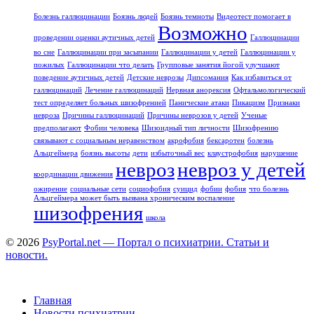
Болезнь галлюцинации
Боязнь людей
Боязнь темноты
Видеотест помогает в
Возможно
проведении оценки аутичных детей
Галлюцинации
во сне
Галлюцинации при засыпании
Галлюцинации у детей
Галлюцинации у
пожилых
Галлюцинации что делать
Групповые занятия йогой улучшают
поведение аутичных детей
Детские неврозы
Дипсомания
Как избавиться от
галлюцинаций
Лечение галлюцинаций
Нервная анорексия
Офтальмологический
тест определяет больных шизофренией
Панические атаки
Пикацизм
Признаки
невроза
Причины галлюцинаций
Причины неврозов у детей
Ученые
предполагают
Фобии человека
Шизоидный тип личности
Шизофрению
связывают с социальным неравенством
акрофобия
бексаротен
болезнь
Альцгеймера
боязнь высоты
дети
избыточный вес
клаустрофобия
нарушение
невроз
невроз у детей
координации движения
ожирение
социальные сети
социофобия
суицид
фобии
фобия
что болезнь
Альцгеймера может быть вызвана хроническим воспаление
шизофрения
школа
© 2026
PsyPortal.net — Портал о психиатрии. Статьи и
новости.
Главная
Новости психиатрии