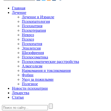
Главная
Лечение
Лечение в Израиле
Психопатология
Психиатрия
Психотерапия
Невроз
Психоз
Психопатия
Эпилепсия
Шизофрения
Психосоматика
Психосоматические расстройства
Алкоголизм
Наркомания и токсикомания
Фобии
Уход за пожилыми
Полезное
Новости психиатрии
Лекарства
Статьи