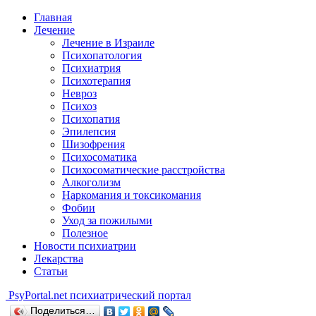
Главная
Лечение
Лечение в Израиле
Психопатология
Психиатрия
Психотерапия
Невроз
Психоз
Психопатия
Эпилепсия
Шизофрения
Психосоматика
Психосоматические расстройства
Алкоголизм
Наркомания и токсикомания
Фобии
Уход за пожилыми
Полезное
Новости психиатрии
Лекарства
Статьи
Psy
Portal.net
психиатрический портал
Поделиться…