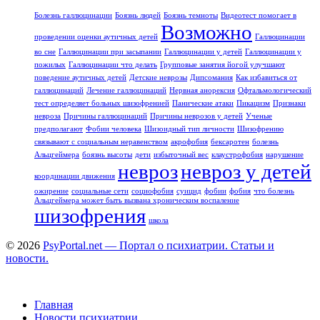
Болезнь галлюцинации
Боязнь людей
Боязнь темноты
Видеотест помогает в
Возможно
проведении оценки аутичных детей
Галлюцинации
во сне
Галлюцинации при засыпании
Галлюцинации у детей
Галлюцинации у
пожилых
Галлюцинации что делать
Групповые занятия йогой улучшают
поведение аутичных детей
Детские неврозы
Дипсомания
Как избавиться от
галлюцинаций
Лечение галлюцинаций
Нервная анорексия
Офтальмологический
тест определяет больных шизофренией
Панические атаки
Пикацизм
Признаки
невроза
Причины галлюцинаций
Причины неврозов у детей
Ученые
предполагают
Фобии человека
Шизоидный тип личности
Шизофрению
связывают с социальным неравенством
акрофобия
бексаротен
болезнь
Альцгеймера
боязнь высоты
дети
избыточный вес
клаустрофобия
нарушение
невроз
невроз у детей
координации движения
ожирение
социальные сети
социофобия
суицид
фобии
фобия
что болезнь
Альцгеймера может быть вызвана хроническим воспаление
шизофрения
школа
© 2026
PsyPortal.net — Портал о психиатрии. Статьи и
новости.
Главная
Новости психиатрии