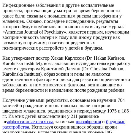
Инфекционные заболевания и другие воспалительные
процессы, протекающие у матери во время беременности
ранее были связаны с повышенным риском шизофрении у
младенцев. Однако, последнее исследование, результаты
которого будут опубликованы в июньском выпуске журнала
«American Journal of Psychiatry», является первым, изучающим
восприимчивость матери к тому или иному продукту как
возможную причину развития определенных
психиатрических расстройств у детей в будущем.
Как утверждает доктор Хакан Карлссон (Dr. Hakan Karlsson,
Karolinska Institutet), возглавлявший исследовательскую работу
вместе с доктором Кристиной Далман (Dr. Christina Dalman,
Karolinska Institutet), образ жизни и гены не являются
единственными факторами риска для развития определенного
заболевания, к ним относятся и факторы, возникающие во
время беременности и немедленно после рождения ребенка.
Полученнe учеными результаты, основаны на изучении 764
записей о рождении и неонатальных анализов крови
шведских младенцев, родившихся в период между 1975 и 185
гг. Из этих детей впоследствии у 211 развились
не
аффективные психозы
, такие как
шизофрения
и
бредовые
расстройства
. Используя сохранившиеся образцы крови
новорожденных, исследователи оценили уровень IgG-