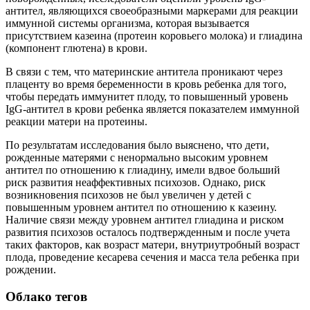
антител, являющихся своеобразными маркерами для реакции
иммунной системы организма, которая вызывается
присутствием казеина (протеин коровьего молока) и глиадина
(компонент глютена) в крови.
В связи с тем, что материнские антитела проникают через
плаценту во время беременности в кровь ребенка для того,
чтобы передать иммунитет плоду, то повышенный уровень
IgG-антител в крови ребенка является показателем иммунной
реакции матери на протеины.
По результатам исследования было выяснено, что дети,
рожденные матерями с ненормально высоким уровнем
антител по отношению к глиадину, имели вдвое больший
риск развития неаффективных психозов. Однако, риск
возникновения психозов не был увеличен у детей с
повышенным уровнем антител по отношению к казеину.
Наличие связи между уровнем антител глиадина и риском
развития психозов осталось подтвержденным и после учета
таких факторов, как возраст матери, внутриутробный возраст
плода, проведение кесарева сечения и масса тела ребенка при
рождении.
Облако тегов