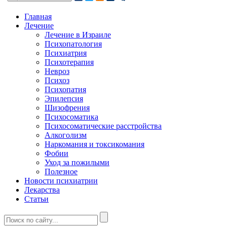
Главная
Лечение
Лечение в Израиле
Психопатология
Психиатрия
Психотерапия
Невроз
Психоз
Психопатия
Эпилепсия
Шизофрения
Психосоматика
Психосоматические расстройства
Алкоголизм
Наркомания и токсикомания
Фобии
Уход за пожилыми
Полезное
Новости психиатрии
Лекарства
Статьи