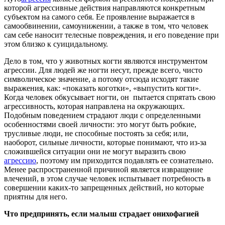
которой агрессивные действия направляются конкретным
субъектом на самого себя. Ее проявление выражается в
самообвинении, самоунижении, а также в том, что человек
сам себе наносит телесные повреждения, и его поведение при
этом близко к суицидальному.
Дело в том, что у животных когти являются инструментом
агрессии. Для людей же ногти несут, прежде всего, чисто
символическое значение, а потому отсюда исходят такие
выражения, как: «показать коготки», «выпустить когти».
Когда человек обкусывает ногти, он пытается спрятать свою
агрессивность, которая направлена на окружающих.
Подобным поведением страдают люди с определенными
особенностями своей личности: это могут быть робкие,
трусливые люди, не способные постоять за себя; или,
наоборот, сильные личности, которые понимают, что из-за
сложившейся ситуации они не могут выразить свою
агрессию
, поэтому им приходится подавлять ее сознательно.
Менее распространенной причиной является извращение
влечений, в этом случае человек испытывает потребность в
совершении каких-то запрещенных действий, но которые
приятны для него.
Что предпринять, если малыш страдает онихофагией