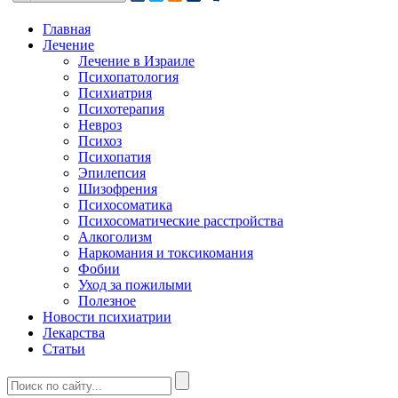
Главная
Лечение
Лечение в Израиле
Психопатология
Психиатрия
Психотерапия
Невроз
Психоз
Психопатия
Эпилепсия
Шизофрения
Психосоматика
Психосоматические расстройства
Алкоголизм
Наркомания и токсикомания
Фобии
Уход за пожилыми
Полезное
Новости психиатрии
Лекарства
Статьи