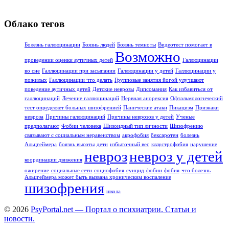
Облако тегов
Болезнь галлюцинации
Боязнь людей
Боязнь темноты
Видеотест помогает в
Возможно
проведении оценки аутичных детей
Галлюцинации
во сне
Галлюцинации при засыпании
Галлюцинации у детей
Галлюцинации у
пожилых
Галлюцинации что делать
Групповые занятия йогой улучшают
поведение аутичных детей
Детские неврозы
Дипсомания
Как избавиться от
галлюцинаций
Лечение галлюцинаций
Нервная анорексия
Офтальмологический
тест определяет больных шизофренией
Панические атаки
Пикацизм
Признаки
невроза
Причины галлюцинаций
Причины неврозов у детей
Ученые
предполагают
Фобии человека
Шизоидный тип личности
Шизофрению
связывают с социальным неравенством
акрофобия
бексаротен
болезнь
Альцгеймера
боязнь высоты
дети
избыточный вес
клаустрофобия
нарушение
невроз
невроз у детей
координации движения
ожирение
социальные сети
социофобия
суицид
фобии
фобия
что болезнь
Альцгеймера может быть вызвана хроническим воспаление
шизофрения
школа
© 2026
PsyPortal.net — Портал о психиатрии. Статьи и
новости.