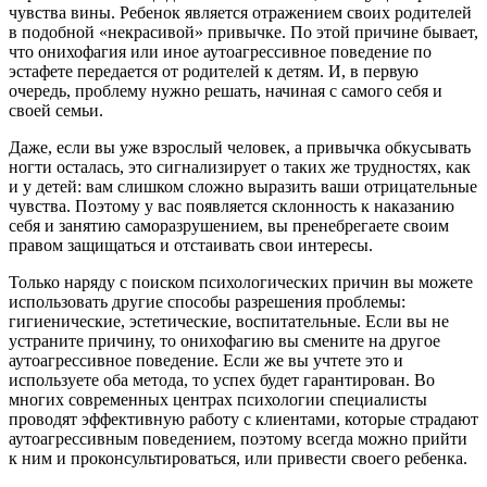
чувства вины. Ребенок является отражением своих родителей
в подобной «некрасивой» привычке. По этой причине бывает,
что онихофагия или иное аутоагрессивное поведение по
эстафете передается от родителей к детям. И, в первую
очередь, проблему нужно решать, начиная с самого себя и
своей семьи.
Даже, если вы уже взрослый человек, а привычка обкусывать
ногти осталась, это сигнализирует о таких же трудностях, как
и у детей: вам слишком сложно выразить ваши отрицательные
чувства. Поэтому у вас появляется склонность к наказанию
себя и занятию саморазрушением, вы пренебрегаете своим
правом защищаться и отстаивать свои интересы.
Только наряду с поиском психологических причин вы можете
использовать другие способы разрешения проблемы:
гигиенические, эстетические, воспитательные. Если вы не
устраните причину, то онихофагию вы смените на другое
аутоагрессивное поведение. Если же вы учтете это и
используете оба метода, то успех будет гарантирован. Во
многих современных центрах психологии специалисты
проводят эффективную работу с клиентами, которые страдают
аутоагрессивным поведением, поэтому всегда можно прийти
к ним и проконсультироваться, или привести своего ребенка.