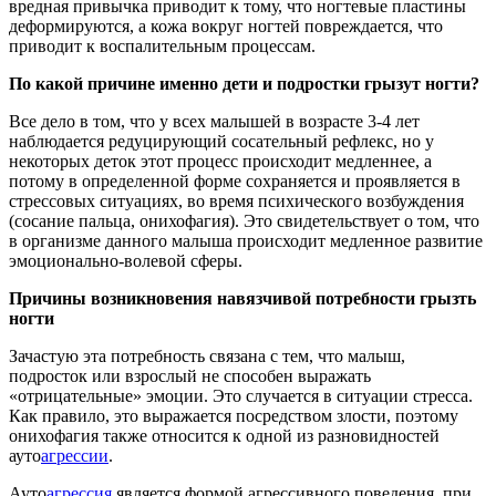
вредная привычка приводит к тому, что ногтевые пластины
деформируются, а кожа вокруг ногтей повреждается, что
приводит к воспалительным процессам.
По какой причине именно дети и подростки грызут ногти?
Все дело в том, что у всех малышей в возрасте 3-4 лет
наблюдается редуцирующий сосательный рефлекс, но у
некоторых деток этот процесс происходит медленнее, а
потому в определенной форме сохраняется и проявляется в
стрессовых ситуациях, во время психического возбуждения
(сосание пальца, онихофагия). Это свидетельствует о том, что
в организме данного малыша происходит медленное развитие
эмоционально-волевой сферы.
Причины возникновения навязчивой потребности грызть
ногти
Зачастую эта потребность связана с тем, что малыш,
подросток или взрослый не способен выражать
«отрицательные» эмоции. Это случается в ситуации стресса.
Как правило, это выражается посредством злости, поэтому
онихофагия также относится к одной из разновидностей
ауто
агрессии
.
Ауто
агрессия
является формой агрессивного поведения, при