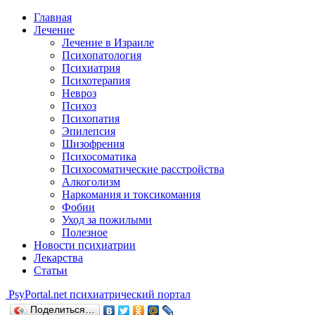
Главная
Лечение
Лечение в Израиле
Психопатология
Психиатрия
Психотерапия
Невроз
Психоз
Психопатия
Эпилепсия
Шизофрения
Психосоматика
Психосоматические расстройства
Алкоголизм
Наркомания и токсикомания
Фобии
Уход за пожилыми
Полезное
Новости психиатрии
Лекарства
Статьи
Psy
Portal.net
психиатрический портал
Поделиться…