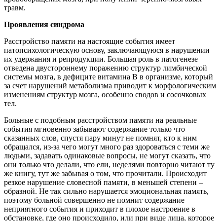
травм.
Проявления синдрома
Расстройство памяти на настоящие события имеет
патопсихологическую основу, заключающуюся в нарушении
их удержания и репродукции. Большая роль в патогенезе
отведена двустороннему поражению структур лимбической
системы мозга, в дефиците витамина В в организме, который
за счет нарушений метаболизма приводит к морфологическим
изменениям структур мозга, особенно сводов и сосочковых
тел.
Больные с подобным расстройством памяти на реальные
события мгновенно забывают содержание только что
сказанных слов, спустя пару минут не помнят, кто к ним
обращался, из-за чего могут много раз здороваться с теми же
людьми, задавать одинаковые вопросы, не могут сказать, что
они только что делали, что ели, неделями повторно читают ту
же книгу, тут же забывая о том, что прочитали. Происходит
резкое нарушение словесной памяти, в меньшей степени –
образной. Не так сильно нарушается эмоциональная память,
поэтому больной совершенно не помнит содержание
неприятного события и приходит в плохое настроение в
обстановке, где оно происходило, или при виде лица, которое