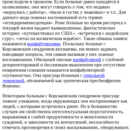
происходили в прошлом. Если больные давно находятся в
поликлинике, они могут говорить о том, что недавно
«вернулись с работы», «были в гостях у знакомых» и т.п. Для
данного вида ложных воспоминаний есть термин
«псевдореминисценция». Реже больные во время расспроса о
текущей жизни выдают вымышленные, фантастические
истории: «путешествовал по США», «встречался с индийским
гуру», «летал на космическом корабле». Такие обманы памяти
называются
конфабуляциями
. Поскольку больные с
Корсаковским синдромом внушаемы, им можно задавать
наводящие вопросы, тем самым вызывая у них ложные
воспоминания. Обильный наплыв
конфабуляций
с глубокой
дезориентировкой и бессвязным мышлением при отсутствии
помрачения сознания называется конфабуляторной
спутанностью. Она присуща больным с
сенильной
деменцией
, обозначаемой как хроническая пресбиофрения
Вернике
.
Некоторым больным с Корсаковским синдромом присуще
ложное узнавание, когда окружающих они воспринимают как
людей, с которыми встречались ранее. Но в большинстве
случаев им свойственна интеллектуальная недостаточность,
выражаемая в слабой продуктивности и монотонности
суждений, в зависимости их впечатлений, неспособности
отмечать противоречия в своих высказываниях, обнаруживать