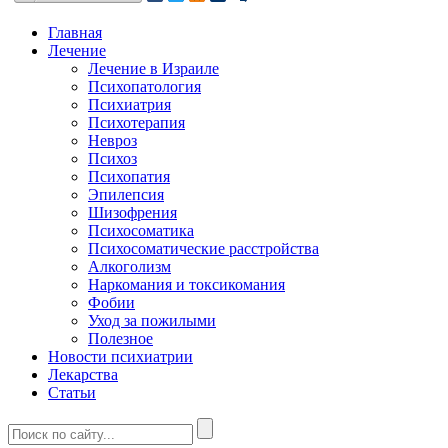
Главная
Лечение
Лечение в Израиле
Психопатология
Психиатрия
Психотерапия
Невроз
Психоз
Психопатия
Эпилепсия
Шизофрения
Психосоматика
Психосоматические расстройства
Алкоголизм
Наркомания и токсикомания
Фобии
Уход за пожилыми
Полезное
Новости психиатрии
Лекарства
Статьи