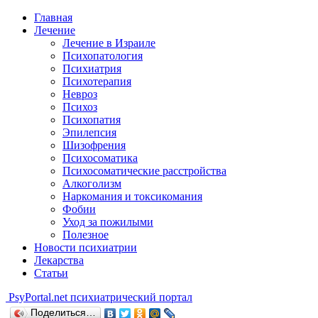
Главная
Лечение
Лечение в Израиле
Психопатология
Психиатрия
Психотерапия
Невроз
Психоз
Психопатия
Эпилепсия
Шизофрения
Психосоматика
Психосоматические расстройства
Алкоголизм
Наркомания и токсикомания
Фобии
Уход за пожилыми
Полезное
Новости психиатрии
Лекарства
Статьи
Psy
Portal.net
психиатрический портал
Поделиться…