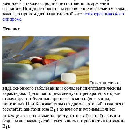
начинается также остро, после состояния помрачения
сознания. Исходное полное выздоровление встречается редко,
зачастую происходит развитие стойкого
психоорганического
синдрома
.
Лечение
Оно зависит от
вида основного заболевания и обладает симптоматическим
характером. Врачи часто рекомендуют препараты, которые
стимулируют обменные процессы в мозге (витамины,
ноотропы). При Корсаковском синдроме, который развился в
результате авитаминоза В
назначают внутримышечные
1,
инъекции этого витамина, диету, которая богата белками и
бедна углеводами (чтобы уменьшить потребность в витамине
В
).
1