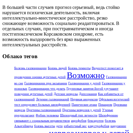
В большей части случаев прогноз серьезный, ведь стойко
нарушается психическая деятельность, включая
интеллектуально-мнестическое расстройство, резко
снижающее возможность социально реадаптироваться. В
отдельных случаях, при посттравматическом и иногда
постгипоксическом Корсаковском синдроме, есть
возможность выздороветь без ярко выраженных
интеллектуальных расстройств.
Облако тегов
Болезнь галлюцинации
Боязнь людей
Боязнь темноты
Видеотест помогает в
Возможно
проведении оценки аутичных детей
Галлюцинации
во сне
Галлюцинации при засыпании
Галлюцинации у детей
Галлюцинации у
пожилых
Галлюцинации что делать
Групповые занятия йогой улучшают
поведение аутичных детей
Детские неврозы
Дипсомания
Как избавиться от
галлюцинаций
Лечение галлюцинаций
Нервная анорексия
Офтальмологический
тест определяет больных шизофренией
Панические атаки
Пикацизм
Признаки
невроза
Причины галлюцинаций
Причины неврозов у детей
Ученые
предполагают
Фобии человека
Шизоидный тип личности
Шизофрению
связывают с социальным неравенством
акрофобия
бексаротен
болезнь
Альцгеймера
боязнь высоты
дети
избыточный вес
клаустрофобия
нарушение