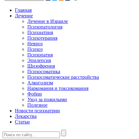
Главная
Лечение
Лечение в Израиле
Психопатология
Психиатрия
Психотерапия
Невроз
Психоз
Психопатия
Эпилепсия
Шизофрения
Психосоматика
Психосоматические расстройства
Алкоголизм
Наркомания и токсикомания
Фобии
Уход за пожилыми
Полезное
Новости психиатрии
Лекарства
Статьи