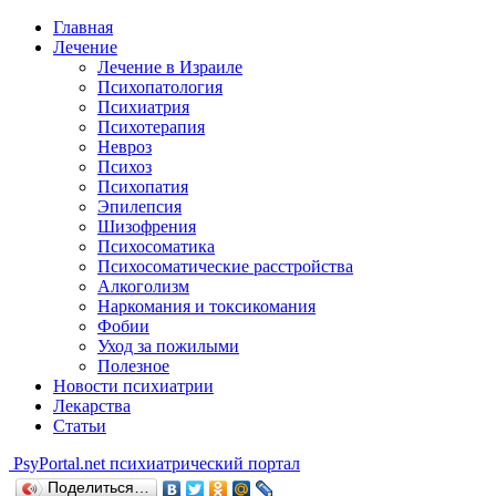
Главная
Лечение
Лечение в Израиле
Психопатология
Психиатрия
Психотерапия
Невроз
Психоз
Психопатия
Эпилепсия
Шизофрения
Психосоматика
Психосоматические расстройства
Алкоголизм
Наркомания и токсикомания
Фобии
Уход за пожилыми
Полезное
Новости психиатрии
Лекарства
Статьи
Psy
Portal.net
психиатрический портал
Поделиться…