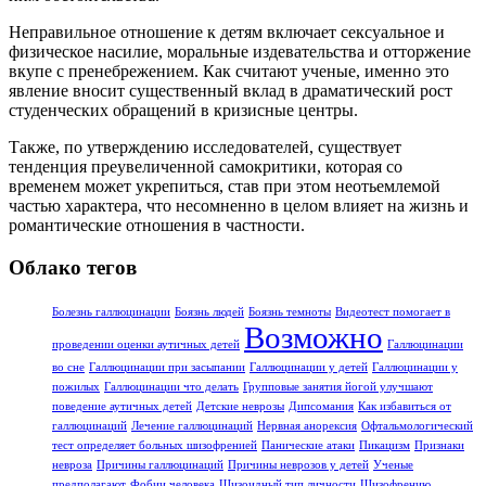
Неправильное отношение к детям включает сексуальное и
физическое насилие, моральные издевательства и отторжeние
вкупе с пренебрежением. Как считают ученые, именно это
явление вносит существенный вклад в драматический рост
студенческих обращений в кризисные центры.
Также, по утверждению исследователей, существует
тенденция преувеличенной самокритики, которая со
временем может укрепиться, став при этом неотьемлeмой
частью характера, что несомненно в целом влияет на жизнь и
романтические отношения в частности.
Облако тегов
Болезнь галлюцинации
Боязнь людей
Боязнь темноты
Видеотест помогает в
Возможно
проведении оценки аутичных детей
Галлюцинации
во сне
Галлюцинации при засыпании
Галлюцинации у детей
Галлюцинации у
пожилых
Галлюцинации что делать
Групповые занятия йогой улучшают
поведение аутичных детей
Детские неврозы
Дипсомания
Как избавиться от
галлюцинаций
Лечение галлюцинаций
Нервная анорексия
Офтальмологический
тест определяет больных шизофренией
Панические атаки
Пикацизм
Признаки
невроза
Причины галлюцинаций
Причины неврозов у детей
Ученые
предполагают
Фобии человека
Шизоидный тип личности
Шизофрению