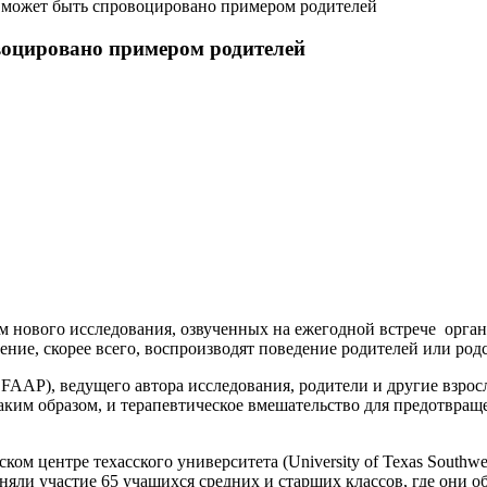
 может быть спровоцировано примером родителей
воцировано примером родителей
м нового исследования, озвученных на ежегодной встрече организ
ние, скорее всего, воспроизводят поведение родителей или род
 FAAP), ведущего автора исследования, родители и другие взро
аким образом, и терапевтическое вмешательство для предотвращ
м центре техасского университета (University of Texas Southwest
яли участие 65 учащихся средних и старших классов, где они об