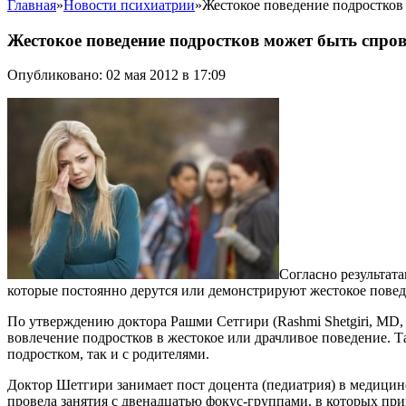
Главная
»
Новости психиатрии
»
Жестокое поведение подростков
Жестокое поведение подростков может быть спро
Опубликовано: 02 мая 2012 в 17:09
Согласно результата
которые постоянно дерутся или демонстрируют жестокое поведе
По утверждению доктора Рашми Сетгири (Rashmi Shetgiri, MD,
вовлечение подростков в жестокое или драчливое поведение. Т
подростком, так и с родителями.
Доктор Шетгири занимает пост доцента (педиатрия) в медицинско
провела занятия с двенадцатью фокус-группами, в которых прин