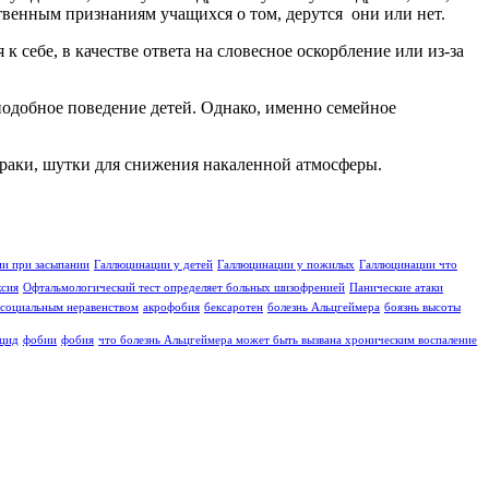
твенным признаниям учащихся о том, дерутся они или нет.
 себе, в качестве ответа на словесное оскорбление или из-за
подобное поведение детей. Однако, именно семейное
драки, шутки для снижения накаленной атмосферы.
и при засыпании
Галлюцинации у детей
Галлюцинации у пожилых
Галлюцинации что
ксия
Офтальмологический тест определяет больных шизофренией
Панические атаки
социальным неравенством
акрофобия
бексаротен
болезнь Альцгеймера
боязнь высоты
цид
фобии
фобия
что болезнь Альцгеймера может быть вызвана хроническим воспаление