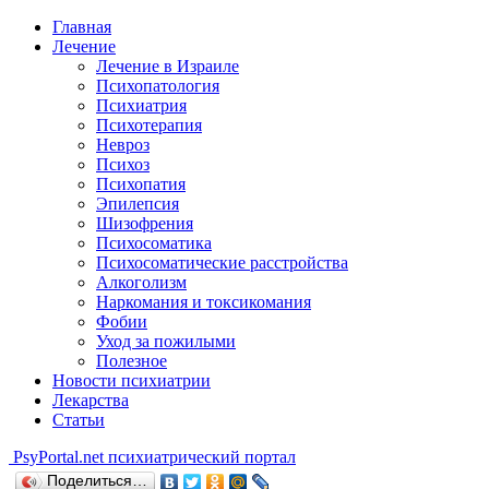
Главная
Лечение
Лечение в Израиле
Психопатология
Психиатрия
Психотерапия
Невроз
Психоз
Психопатия
Эпилепсия
Шизофрения
Психосоматика
Психосоматические расстройства
Алкоголизм
Наркомания и токсикомания
Фобии
Уход за пожилыми
Полезное
Новости психиатрии
Лекарства
Статьи
Psy
Portal.net
психиатрический портал
Поделиться…