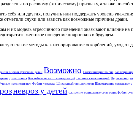
азделены по расовому (этническому) признаку, а также по собс
ть себя или других, получить или поддержать уровень уважения к
же отметили слухи или зависть как возможные причины драки.
кам и их модель агрессивного поведения оказывают влияние на 
дотвратить жестокое поведение подростков в будущем.
ользуют такие методы как игнорирование оскорблений, уход от 
Возможно
дении оценки аутичных детей
Галлюцинации во сне
Галлюцинаци
врозы
Дипсомания
Как избавиться от галлюцинаций
Лечение галлюцинаций
Нервная аноре
Ученые предполагают
Фобии человека
Шизоидный тип личности
Шизофрению связывают с 
роз
невроз у детей
ожирение
социальные сети
социофобия
суи