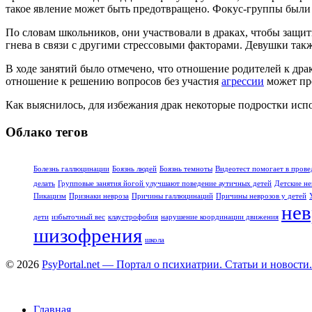
такое явление может быть предотвращено. Фокус-группы были р
По словам школьников, они участвовали в драках, чтобы защити
гнева в связи с другими стрессовыми факторами. Девушки так
В ходе занятий было отмечено, что отношение родителей к дра
отношение к решению вопросов без участия
агрессии
может пре
Как выяснилось, для избежания драк некоторые подростки исп
Облако тегов
Болезнь галлюцинации
Боязнь людей
Боязнь темноты
Видеотест помогает в прове
делать
Групповые занятия йогой улучшают поведение аутичных детей
Детские не
Пикацизм
Признаки невроза
Причины галлюцинаций
Причины неврозов у детей
нев
дети
избыточный вес
клаустрофобия
нарушение координации движения
шизофрения
школа
© 2026
PsyPortal.net — Портал о психиатрии. Статьи и новости.
Главная