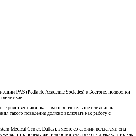
ации PAS (Pediatric Academic Societies) в Бостоне, подростки,
ственников.
слые родственники оказывают значительное влияние на
ения такого поведения должно включать как работу с
ern Medical Center, Dallas), вместе со своими коллегами она
суждали то, почему же подростки участвуют в драках, и то, как