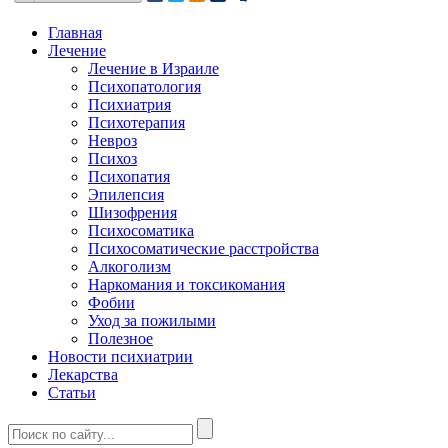
Главная
Лечение
Лечение в Израиле
Психопатология
Психиатрия
Психотерапия
Невроз
Психоз
Психопатия
Эпилепсия
Шизофрения
Психосоматика
Психосоматические расстройства
Алкоголизм
Наркомания и токсикомания
Фобии
Уход за пожилыми
Полезное
Новости психиатрии
Лекарства
Статьи