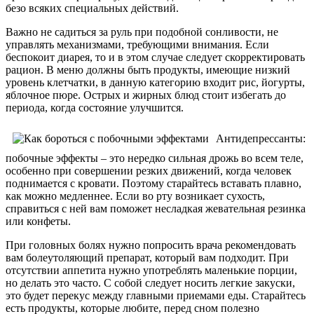
безо всяких специальных действий.
Важно не садиться за руль при подобной сонливости, не
управлять механизмами, требующими внимания. Если
беспокоит диарея, то и в этом случае следует скорректировать
рацион. В меню должны быть продукты, имеющие низкий
уровень клетчатки, в данную категорию входит рис, йогурты,
яблочное пюре. Острых и жирных блюд стоит избегать до
периода, когда состояние улучшится.
Антидепрессанты:
побочные эффекты – это нередко сильная дрожь во всем теле,
особенно при совершении резких движений, когда человек
поднимается с кровати. Поэтому старайтесь вставать плавно,
как можно медленнее. Если во рту возникает сухость,
справиться с ней вам поможет несладкая жевательная резинка
или конфеты.
При головных болях нужно попросить врача рекомендовать
вам болеутоляющий препарат, который вам подходит. При
отсутствии аппетита нужно употреблять маленькие порции,
но делать это часто. С собой следует носить легкие закуски,
это будет перекус между главными приемами еды. Старайтесь
есть продукты, которые любите, перед сном полезно