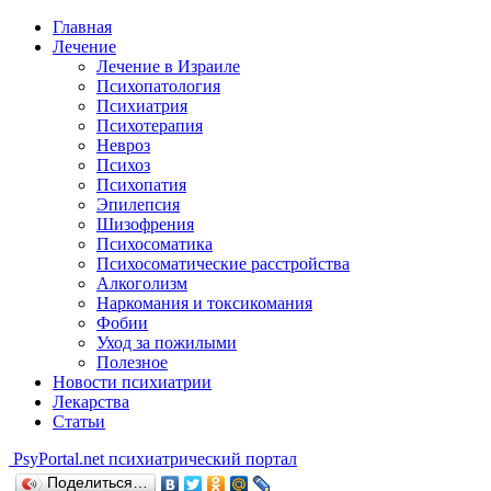
Главная
Лечение
Лечение в Израиле
Психопатология
Психиатрия
Психотерапия
Невроз
Психоз
Психопатия
Эпилепсия
Шизофрения
Психосоматика
Психосоматические расстройства
Алкоголизм
Наркомания и токсикомания
Фобии
Уход за пожилыми
Полезное
Новости психиатрии
Лекарства
Статьи
Psy
Portal.net
психиатрический портал
Поделиться…