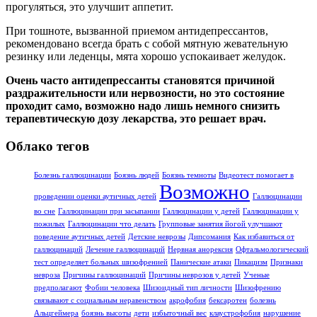
прогуляться, это улучшит аппетит.
При тошноте, вызванной приемом антидепрессантов,
рекомендовано всегда брать с собой мятную жевательную
резинку или леденцы, мята хорошо успокаивает желудок.
Очень часто антидепрессанты становятся причиной
раздражительности или нервозности, но это состояние
проходит само, возможно надо лишь немного снизить
терапевтическую дозу лекарства, это решает врач.
Облако тегов
Болезнь галлюцинации
Боязнь людей
Боязнь темноты
Видеотест помогает в
Возможно
проведении оценки аутичных детей
Галлюцинации
во сне
Галлюцинации при засыпании
Галлюцинации у детей
Галлюцинации у
пожилых
Галлюцинации что делать
Групповые занятия йогой улучшают
поведение аутичных детей
Детские неврозы
Дипсомания
Как избавиться от
галлюцинаций
Лечение галлюцинаций
Нервная анорексия
Офтальмологический
тест определяет больных шизофренией
Панические атаки
Пикацизм
Признаки
невроза
Причины галлюцинаций
Причины неврозов у детей
Ученые
предполагают
Фобии человека
Шизоидный тип личности
Шизофрению
связывают с социальным неравенством
акрофобия
бексаротен
болезнь
Альцгеймера
боязнь высоты
дети
избыточный вес
клаустрофобия
нарушение