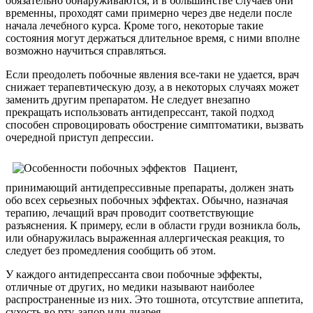
обязательно обнаруживаются, и в большинстве случаев они
временны, проходят сами примерно через две недели после
начала лечебного курса. Кроме того, некоторые такие
состояния могут держаться длительное время, с ними вполне
возможно научиться справляться.
Если преодолеть побочные явления все-таки не удается, врач
снижает терапевтическую дозу, а в некоторых случаях может
заменить другим препаратом. Не следует внезапно
прекращать использовать антидепрессант, такой подход
способен спровоцировать обострение симптоматики, вызвать
очередной приступ депрессии.
Пациент,
принимающий антидепрессивные препараты, должен знать
обо всех серьезных побочных эффектах. Обычно, назначая
терапию, лечащий врач проводит соответствующие
разъяснения. К примеру, если в области груди возникла боль,
или обнаружилась выраженная аллергическая реакция, то
следует без промедления сообщить об этом.
У каждого антидепрессанта свои побочные эффекты,
отличные от других, но медики называют наиболее
распространенные из них. Это тошнота, отсутствие аппетита,
сухость во рту, запор или диарея.