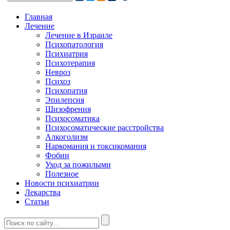
Главная
Лечение
Лечение в Израиле
Психопатология
Психиатрия
Психотерапия
Невроз
Психоз
Психопатия
Эпилепсия
Шизофрения
Психосоматика
Психосоматические расстройства
Алкоголизм
Наркомания и токсикомания
Фобии
Уход за пожилыми
Полезное
Новости психиатрии
Лекарства
Статьи