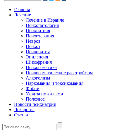
Главная
Лечение
Лечение в Израиле
Психопатология
Психиатрия
Психотерапия
Невроз
Психоз
Психопатия
Эпилепсия
Шизофрения
Психосоматика
Психосоматические расстройства
Алкоголизм
Наркомания и токсикомания
Фобии
Уход за пожилыми
Полезное
Новости психиатрии
Лекарства
Статьи