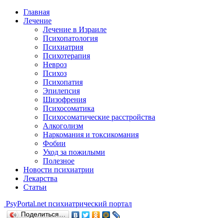
Главная
Лечение
Лечение в Израиле
Психопатология
Психиатрия
Психотерапия
Невроз
Психоз
Психопатия
Эпилепсия
Шизофрения
Психосоматика
Психосоматические расстройства
Алкоголизм
Наркомания и токсикомания
Фобии
Уход за пожилыми
Полезное
Новости психиатрии
Лекарства
Статьи
Psy
Portal.net
психиатрический портал
Поделиться…