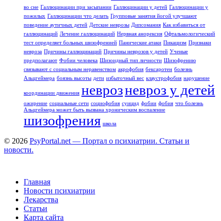
во сне
Галлюцинации при засыпании
Галлюцинации у детей
Галлюцинации у
пожилых
Галлюцинации что делать
Групповые занятия йогой улучшают
поведение аутичных детей
Детские неврозы
Дипсомания
Как избавиться от
галлюцинаций
Лечение галлюцинаций
Нервная анорексия
Офтальмологический
тест определяет больных шизофренией
Панические атаки
Пикацизм
Признаки
невроза
Причины галлюцинаций
Причины неврозов у детей
Ученые
предполагают
Фобии человека
Шизоидный тип личности
Шизофрению
связывают с социальным неравенством
акрофобия
бексаротен
болезнь
Альцгеймера
боязнь высоты
дети
избыточный вес
клаустрофобия
нарушение
невроз
невроз у детей
координации движения
ожирение
социальные сети
социофобия
суицид
фобии
фобия
что болезнь
Альцгеймера может быть вызвана хроническим воспаление
шизофрения
школа
© 2026
PsyPortal.net — Портал о психиатрии. Статьи и
новости.
Главная
Новости психиатрии
Лекарства
Статьи
Карта сайта