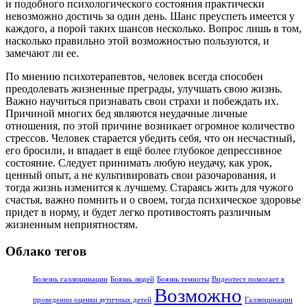
и подобного психологического состояния практически
невозможно достичь за один день. Шанс преуспеть имеется у
каждого, а порой таких шансов несколько. Вопрос лишь в том,
насколько правильно этой возможностью пользуются, и
замечают ли ее.
По мнению психотерапевтов, человек всегда способен
преодолевать жизненные преграды, улучшать свою жизнь.
Важно научиться признавать свои страхи и побеждать их.
Причиной многих бед являются неудачные личные
отношения, по этой причине возникает огромное количество
стрессов. Человек старается убедить себя, что он несчастный,
его бросили, и впадает в ещё более глубокое депрессивное
состояние. Следует принимать любую неудачу, как урок,
ценный опыт, а не культивировать свои разочарования, и
тогда жизнь изменится к лучшему. Стараясь жить для чужого
счастья, важно помнить и о своем, тогда психическое здоровье
придет в норму, и будет легко противостоять различным
жизненным неприятностям.
Облако тегов
Болезнь галлюцинации
Боязнь людей
Боязнь темноты
Видеотест помогает в
Возможно
проведении оценки аутичных детей
Галлюцинации