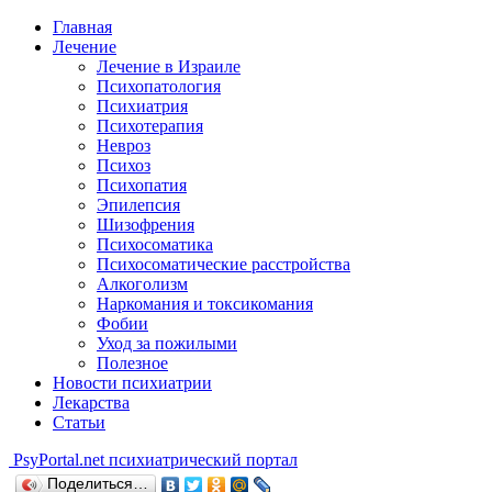
Главная
Лечение
Лечение в Израиле
Психопатология
Психиатрия
Психотерапия
Невроз
Психоз
Психопатия
Эпилепсия
Шизофрения
Психосоматика
Психосоматические расстройства
Алкоголизм
Наркомания и токсикомания
Фобии
Уход за пожилыми
Полезное
Новости психиатрии
Лекарства
Статьи
Psy
Portal.net
психиатрический портал
Поделиться…