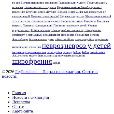
во сне
Галлюцинации при засыпании
Галлюцинации у детей
Галлюцинации у
пожилых
Галлюцинации что делать
Групповые занятия йогой улучшают
поведение аутичных детей
Детские неврозы
Дипсомания
Как избавиться от
галлюцинаций
Лечение галлюцинаций
Нервная анорексия
Офтальмологический
тест определяет больных шизофренией
Панические атаки
Пикацизм
Признаки
невроза
Причины галлюцинаций
Причины неврозов у детей
Ученые
предполагают
Фобии человека
Шизоидный тип личности
Шизофрению
связывают с социальным неравенством
акрофобия
бексаротен
болезнь
Альцгеймера
боязнь высоты
дети
избыточный вес
клаустрофобия
нарушение
невроз
невроз у детей
координации движения
ожирение
социальные сети
социофобия
суицид
фобии
фобия
что болезнь
Альцгеймера может быть вызвана хроническим воспаление
шизофрения
школа
© 2026
PsyPortal.net — Портал о психиатрии. Статьи и
новости.
Главная
Новости психиатрии
Лекарства
Статьи
Карта сайта