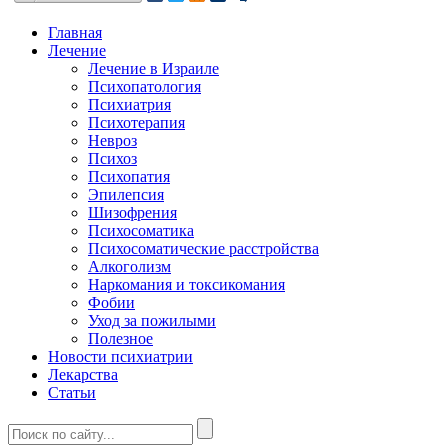
Главная
Лечение
Лечение в Израиле
Психопатология
Психиатрия
Психотерапия
Невроз
Психоз
Психопатия
Эпилепсия
Шизофрения
Психосоматика
Психосоматические расстройства
Алкоголизм
Наркомания и токсикомания
Фобии
Уход за пожилыми
Полезное
Новости психиатрии
Лекарства
Статьи