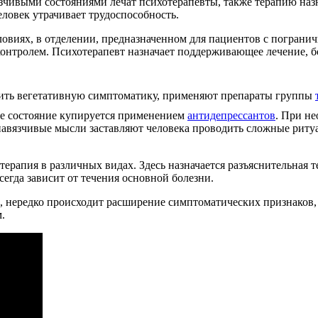
выми состояниями лечат психотерапевты, также терапию назна
еловек утрачивает трудоспособность.
ловиях, в отделении, предназначенном для пациентов с погран
онтролем. Психотерапевт назначает поддерживающее лечение, б
ить вегетативную симптоматику, применяют препараты группы
ое состояние купируется применением
антидепрессантов
. При н
 навязчивые мысли заставляют человека проводить сложные ритуа
ерапия в различных видах. Здесь назначается разъяснительная т
егда зависит от течения основной болезни.
 нередко происходит расширение симптоматических признаков,
.