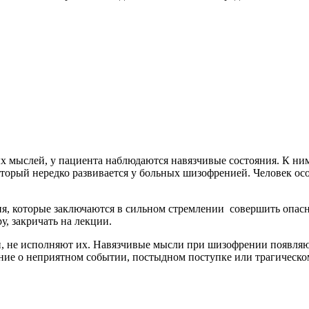
х мыслей, у пациента наблюдаются навязчивые состояния. К ни
орый нередко развивается у больных шизофренией. Человек осозн
ия, которые заключаются в сильном стремлении совершить опас
у, закричать на лекции.
 не исполняют их. Навязчивые мысли при шизофрении появляютс
ание о неприятном событии, постыдном поступке или трагическ