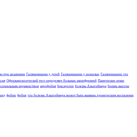
и при засыпании
Галлюцинации у детей
Галлюцинации у пожилых
Галлюцинации что
ксия
Офтальмологический тест определяет больных шизофренией
Панические атаки
социальным неравенством
акрофобия
бексаротен
болезнь Альцгеймера
боязнь высоты
цид
фобии
фобия
что болезнь Альцгеймера может быть вызвана хроническим воспаление