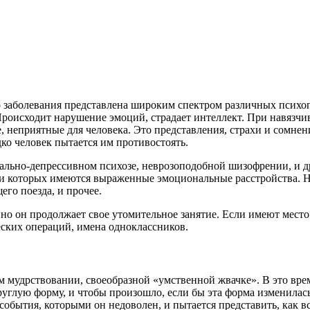
 заболевания представлена широким спектром различных психо
роисходит нарушение эмоций, страдает интеллект. При навязчи
е, неприятные для человека. Это представления, страхи и сомне
ко человек пытается им противостоять.
ально-депрессивном психозе, неврозоподобной шизофрении, и д
ри которых имеются выраженные эмоциональные расстройства. На
го поезда, и прочее.
но он продолжает свое утомительное занятие. Если имеют мест
ских операций, имена одноклассников.
ом мудрствовании, своеобразной «умственной жвачке». В это вр
круглую форму, и чтобы произошло, если бы эта форма изменила
бытия, которыми он недоволен, и пытается представить, как вс