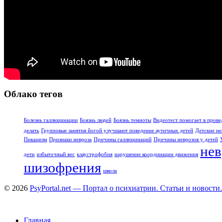
Облако тегов
Болезнь галлюцинации
Боязнь людей
Боязнь темноты
Видеотест помогает в прове
делать
Групповые занятия йогой улучшают поведение аутичных детей
Детские не
Пикацизм
Признаки невроза
Причины галлюцинаций
Причины неврозов у детей
нев
дети
избыточный вес
клаустрофобия
нарушение координации движения
шизофрения
школа
© 2026
PsyPortal.net — Портал о психиатрии. Статьи и новости.
Главная