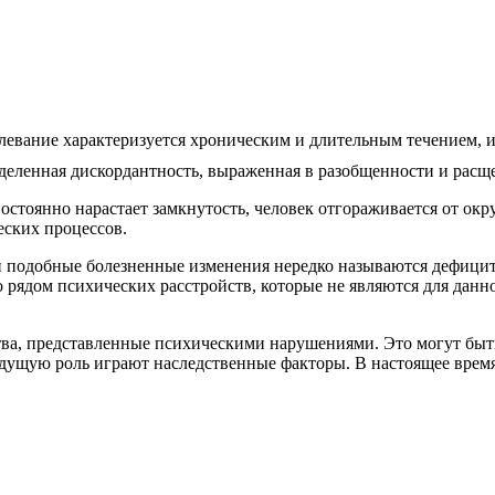
олевание характеризуется хроническим и длительным течением, 
еделенная дискордантность, выраженная в разобщенности и рас
остоянно нарастает замкнутость, человек отгораживается от ок
еских процессов.
 и подобные болезненные изменения нередко называются дефицит
о рядом психических расстройств, которые не являются для дан
тва, представленные психическими нарушениями. Это могут бы
едущую роль играют наследственные факторы. В настоящее вре