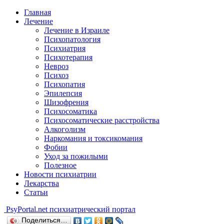
Главная
Лечение
Лечение в Израиле
Психопатология
Психиатрия
Психотерапия
Невроз
Психоз
Психопатия
Эпилепсия
Шизофрения
Психосоматика
Психосоматические расстройства
Алкоголизм
Наркомания и токсикомания
Фобии
Уход за пожилыми
Полезное
Новости психиатрии
Лекарства
Статьи
Psy
Portal.net
психиатрический портал
Поделиться…