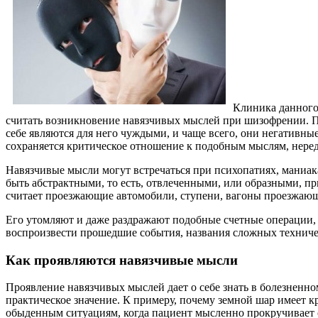
Клиника данного
считать возникновение навязчивых мыслей при шизофрении. П
себе являются для него чуждыми, и чаще всего, они негативны
сохраняется критическое отношение к подобным мыслям, неред
Навязчивые мысли могут встречаться при психопатиях, маниак
быть абстрактными, то есть, отвлеченными, или образными, п
считает проезжающие автомобили, ступени, вагоны проезжающе
Его утомляют и даже раздражают подобные счетные операции, 
воспроизвести прошедшие события, названия сложных техниче
Как проявляются навязчивые мысли
Проявление навязчивых мыслей дает о себе знать в болезненн
практическое значение. К примеру, почему земной шар имеет 
обыденным ситуациям, когда пациент мысленно прокручивает со