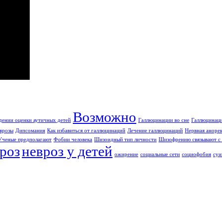
Возможно
дении оценки аутичных детей
Галлюцинации во сне
Галлюцинаци
врозы
Дипсомания
Как избавиться от галлюцинаций
Лечение галлюцинаций
Нервная аноре
Ученые предполагают
Фобии человека
Шизоидный тип личности
Шизофрению связывают с 
роз
невроз у детей
ожирение
социальные сети
социофобия
суи