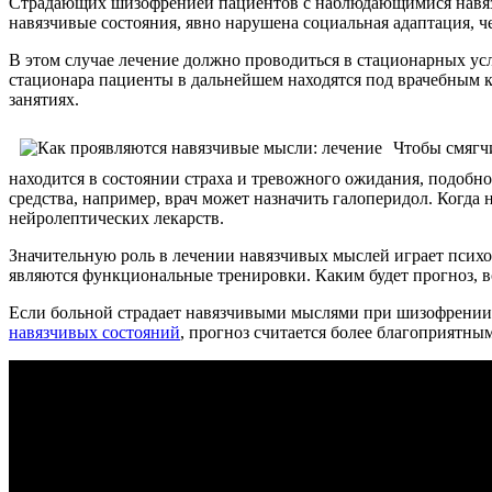
Страдающих шизофренией пациентов с наблюдающимися навязчи
навязчивые состояния, явно нарушена социальная адаптация, ч
В этом случае лечение должно проводиться в стационарных ус
стационара пациенты в дальнейшем находятся под врачебным к
занятиях.
Чтобы смягч
находится в состоянии страха и тревожного ожидания, подобн
средства, например, врач может назначить галоперидол. Когда
нейролептических лекарств.
Значительную роль в лечении навязчивых мыслей играет психот
являются функциональные тренировки. Каким будет прогноз, вс
Если больной страдает навязчивыми мыслями при шизофрении,
навязчивых состояний
, прогноз считается более благоприятным