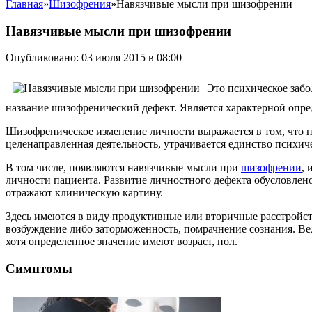
Главная
»
Шизофрения
»
Навязчивые мысли при шизофрении
Навязчивые мысли при шизофрении
Опубликовано: 03 июля 2015 в 08:00
Это психическое заб
название шизофренический дефект. Является характерной опр
Шизофреническое изменение личности выражается в том, что п
целенаправленная деятельность, утрачивается единство психич
В том числе, появляются навязчивые мысли при
шизофрении
,
личности пациента. Развитие личностного дефекта обусловлен
отражают клиническую картину.
Здесь имеются в виду продуктивные или вторичные расстройс
возбуждение либо заторможенность, помрачнение сознания. В
хотя определенное значение имеют возраст, пол.
Симптомы