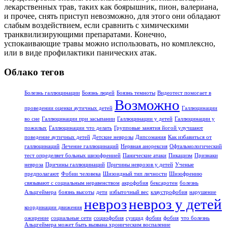
лекарственных трав, таких как боярышник, пион, валериана,
и прочее, снять приступ невозможно, для этого они обладают
слабым воздействием, если сравнить с химическими
транквилизирующими препаратами. Конечно,
успокаивающие травы можно использовать, но комплексно,
или в виде профилактики панических атак.
Облако тегов
Болезнь галлюцинации
Боязнь людей
Боязнь темноты
Видеотест помогает в
Возможно
проведении оценки аутичных детей
Галлюцинации
во сне
Галлюцинации при засыпании
Галлюцинации у детей
Галлюцинации у
пожилых
Галлюцинации что делать
Групповые занятия йогой улучшают
поведение аутичных детей
Детские неврозы
Дипсомания
Как избавиться от
галлюцинаций
Лечение галлюцинаций
Нервная анорексия
Офтальмологический
тест определяет больных шизофренией
Панические атаки
Пикацизм
Признаки
невроза
Причины галлюцинаций
Причины неврозов у детей
Ученые
предполагают
Фобии человека
Шизоидный тип личности
Шизофрению
связывают с социальным неравенством
акрофобия
бексаротен
болезнь
Альцгеймера
боязнь высоты
дети
избыточный вес
клаустрофобия
нарушение
невроз
невроз у детей
координации движения
ожирение
социальные сети
социофобия
суицид
фобии
фобия
что болезнь
Альцгеймера может быть вызвана хроническим воспаление