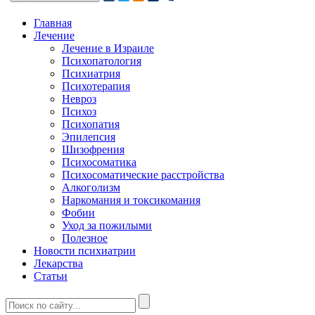
Главная
Лечение
Лечение в Израиле
Психопатология
Психиатрия
Психотерапия
Невроз
Психоз
Психопатия
Эпилепсия
Шизофрения
Психосоматика
Психосоматические расстройства
Алкоголизм
Наркомания и токсикомания
Фобии
Уход за пожилыми
Полезное
Новости психиатрии
Лекарства
Статьи