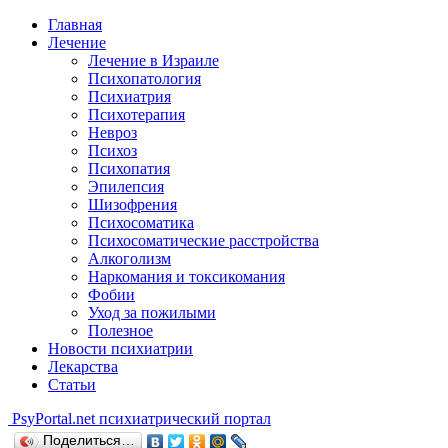
Главная
Лечение
Лечение в Израиле
Психопатология
Психиатрия
Психотерапия
Невроз
Психоз
Психопатия
Эпилепсия
Шизофрения
Психосоматика
Психосоматические расстройства
Алкоголизм
Наркомания и токсикомания
Фобии
Уход за пожилыми
Полезное
Новости психиатрии
Лекарства
Статьи
Psy
Portal.net
психиатрический портал
Поделиться…