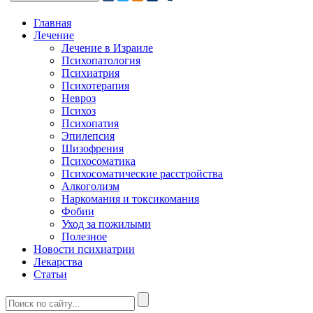
Главная
Лечение
Лечение в Израиле
Психопатология
Психиатрия
Психотерапия
Невроз
Психоз
Психопатия
Эпилепсия
Шизофрения
Психосоматика
Психосоматические расстройства
Алкоголизм
Наркомания и токсикомания
Фобии
Уход за пожилыми
Полезное
Новости психиатрии
Лекарства
Статьи