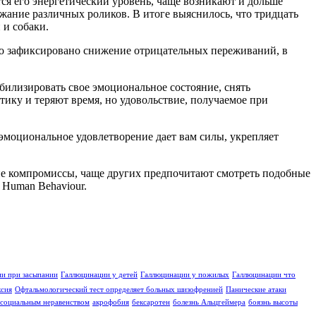
ся его энергетический уровень, чаще возникают и дольше
жание различных роликов. В итоге выяснилось, что тридцать
 и собаки.
ло зафиксировано снижение отрицательных переживаний, в
билизировать свое эмоциональное состояние, снять
ику и теряют время, но удовольствие, получаемое при
 эмоциональное удовлетворение дает вам силы, укрепляет
е компромиссы, чаще других предпочитают смотреть подобные
 Human Behaviour.
и при засыпании
Галлюцинации у детей
Галлюцинации у пожилых
Галлюцинации что
ксия
Офтальмологический тест определяет больных шизофренией
Панические атаки
социальным неравенством
акрофобия
бексаротен
болезнь Альцгеймера
боязнь высоты