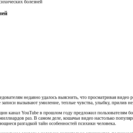
психических болезней
ней
дователям недавно удалось выяснить, что просматривая видео ро
 записи вызывают умиление, теплые чувства, улыбку, прилив не
один канал YouTube в прошлом году предложил пользователям б
миллиардов раз. В самом деле, кошачьи видео настолько популяр
ющиеся разгадкой тайн особенностей психики человека.