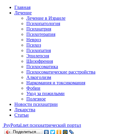
Главная
Лечение
Лечение в Израиле
Психопатология
Психиатрия
Психотерапия
Невроз
Психоз
Психопатия
Эпилепсия
Шизофрения
Психосоматика
Психосоматические расстройства
Алкоголизм
Наркомания и токсикомания
Фобии
Уход за пожилыми
Полезное
Новости психиатрии
Лекарства
Статьи
Psy
Portal.net
психиатрический портал
Поделиться…