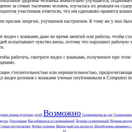
ональное здоровье человека значительно улучшается, поднимает
ние за семью тысячами человек, изучалась их реакция на содер
оцентов участников отметили, что им одинаково нравятся кошки
ли прилив энергии, улучшения настроения. К тому же у них бы
 видео с кошками даже во время занятий или работы, чтобы ста
дей испытывают чувство вины, потому что нарушают рабочую эт
ти.
чтобы работать, смотрите видео с кошками, полученное при этом
дачами.
ющие стеснительностью или нерешительностью, предпочитающи
ку видео роликов с кошками ученые опубликовали в Computers in
Возможно
дении оценки аутичных детей
Галлюцинации во сне
Галлюцинаци
врозы
Дипсомания
Как избавиться от галлюцинаций
Лечение галлюцинаций
Нервная аноре
Ученые предполагают
Фобии человека
Шизоидный тип личности
Шизофрению связывают с 