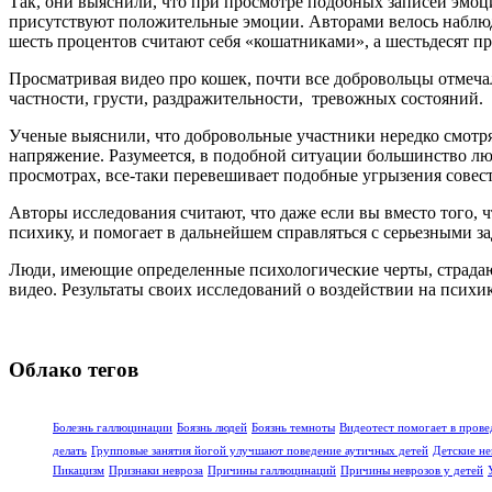
Так, они выяснили, что при просмотре подобных записей эмоци
присутствуют положительные эмоции. Авторами велось наблюде
шесть процентов считают себя «кошатниками», а шестьдесят пр
Просматривая видео про кошек, почти все добровольцы отмеча
частности, грусти, раздражительности, тревожных состояний.
Ученые выяснили, что добровольные участники нередко смотрят
напряжение. Разумеется, в подобной ситуации большинство лю
просмотрах, все-таки перевешивает подобные угрызения совес
Авторы исследования считают, что даже если вы вместо того, 
психику, и помогает в дальнейшем справляться с серьезными за
Люди, имеющие определенные психологические черты, страда
видео. Результаты своих исследований о воздействии на психи
Облако тегов
Болезнь галлюцинации
Боязнь людей
Боязнь темноты
Видеотест помогает в прове
делать
Групповые занятия йогой улучшают поведение аутичных детей
Детские не
Пикацизм
Признаки невроза
Причины галлюцинаций
Причины неврозов у детей