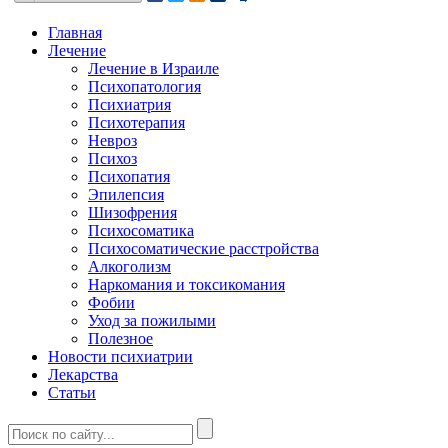
Главная
Лечение
Лечение в Израиле
Психопатология
Психиатрия
Психотерапия
Невроз
Психоз
Психопатия
Эпилепсия
Шизофрения
Психосоматика
Психосоматические расстройства
Алкоголизм
Наркомания и токсикомания
Фобии
Уход за пожилыми
Полезное
Новости психиатрии
Лекарства
Статьи