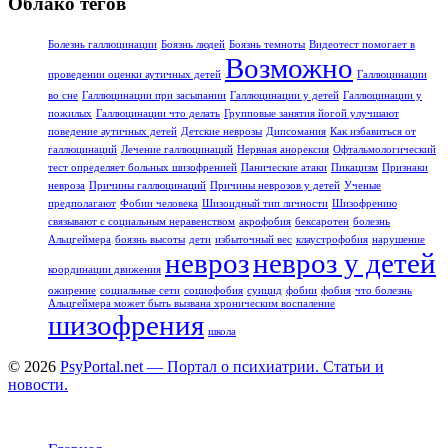
Облако тегов
Болезнь галлюцинации
Боязнь людей
Боязнь темноты
Видеотест помогает в
Возможно
проведении оценки аутичных детей
Галлюцинации
во сне
Галлюцинации при засыпании
Галлюцинации у детей
Галлюцинации у
пожилых
Галлюцинации что делать
Групповые занятия йогой улучшают
поведение аутичных детей
Детские неврозы
Дипсомания
Как избавиться от
галлюцинаций
Лечение галлюцинаций
Нервная анорексия
Офтальмологический
тест определяет больных шизофренией
Панические атаки
Пикацизм
Признаки
невроза
Причины галлюцинаций
Причины неврозов у детей
Ученые
предполагают
Фобии человека
Шизоидный тип личности
Шизофрению
связывают с социальным неравенством
акрофобия
бексаротен
болезнь
Альцгеймера
боязнь высоты
дети
избыточный вес
клаустрофобия
нарушение
невроз
невроз у детей
координации движения
ожирение
социальные сети
социофобия
суицид
фобии
фобия
что болезнь
Альцгеймера может быть вызвана хроническим воспаление
шизофрения
школа
© 2026
PsyPortal.net — Портал о психиатрии. Статьи и
новости.