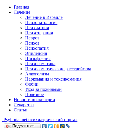
Главная
Лечение
Лечение в Израиле
Психопатология
Психиатрия
Психотерапия
Невроз
Психоз
Психопатия
Эпилепсия
Шизофрения
Психосоматика
Психосоматические расстройства
Алкоголизм
Наркомания и токсикомания
Фобии
Уход за пожилыми
Полезное
Новости психиатрии
Лекарства
Статьи
Psy
Portal.net
психиатрический портал
Поделиться…