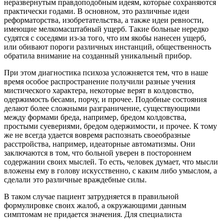
неразвернутым правдоподобным идеям, которые сохраняются
практически годами. В основном, это различные идеи
реформаторства, изобретательства, а также идеи ревности,
имеющие мелкомасштабный ущерб. Такие больные нередко
судятся с соседями из-за того, что им якобы нанесен ущерб,
или обивают пороги различных инстанций, общественность
обратила внимание на созданный уникальный прибор.
При этом диагностика психоза усложняется тем, что в наше
время особое распространение получили разные учения
мистического характера, некоторые верят в колдовство,
одержимость бесами, порчу, и прочее. Подобные состояния
делают более сложными разграничение, существующими
между формами бреда, например, бредом колдовства,
простыми суевериями, бредом одержимости, и прочее. К тому
же не всегда удается вовремя распознать своеобразные
расстройства, например, идеаторные автоматизмы. Они
заключаются в том, что больной уверен в постороннем
содержании своих мыслей. То есть, человек думает, что мысли
вложены ему в голову искусственно, с каким либо умыслом, а
сделали это различные враждебные силы.
В таком случае пациент затрудняется в правильной
формулировке своих жалоб, а окружающими данным
симптомам не придается значения. Для специалиста