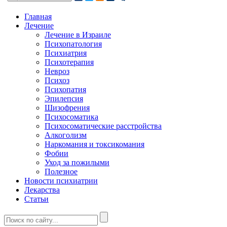
Главная
Лечение
Лечение в Израиле
Психопатология
Психиатрия
Психотерапия
Невроз
Психоз
Психопатия
Эпилепсия
Шизофрения
Психосоматика
Психосоматические расстройства
Алкоголизм
Наркомания и токсикомания
Фобии
Уход за пожилыми
Полезное
Новости психиатрии
Лекарства
Статьи