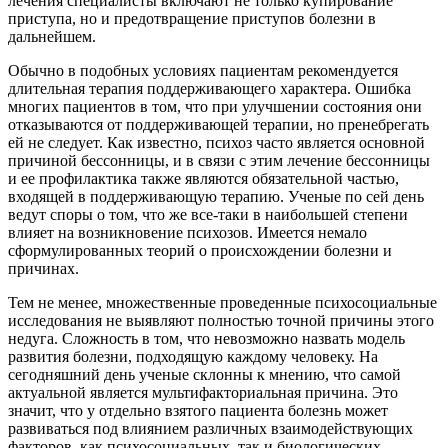
лечения специалисты включают не только купирование
приступа, но и предотвращение приступов болезни в
дальнейшем.
Обычно в подобных условиях пациентам рекомендуется
длительная терапия поддерживающего характера. Ошибка
многих пациентов в том, что при улучшении состояния они
отказываются от поддерживающей терапии, но пренебрегать
ей не следует. Как известно, психоз часто является основной
причиной бессонницы, и в связи с этим лечение бессонницы
и ее профилактика также являются обязательной частью,
входящей в поддерживающую терапию. Ученые по сей день
ведут споры о том, что же все-таки в наибольшей степени
влияет на возникновение психозов. Имеется немало
сформулированных теорий о происхождении болезни и
причинах.
Тем не менее, множественные проведенные психосоциальные
исследования не выявляют полностью точной причины этого
недуга. Сложность в том, что невозможно назвать модель
развития болезни, подходящую каждому человеку. На
сегодняшний день ученые склонны к мнению, что самой
актуальной является мультифакториальная причина. Это
значит, что у отдельно взятого пациента болезнь может
развиваться под влиянием различных взаимодействующих
факторов, как психосоциальных, так и биологических.