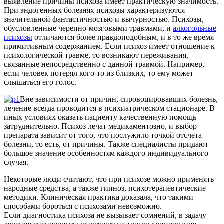
выявление причины психоза имеет практическую значимость.
При эндогенных болезнях психозы характеризуются
значительной фантастичностью и вычурностью. Психозы,
обусловленные черепно-мозговыми травмами, и
алкогольные
психозы
отличаются более правдоподобным, и в то же время
примитивным содержанием. Если психоз имеет отношение к
психологической травме, то возникают переживания,
связанные непосредственно с данной травмой. Например,
если человек потерял кого-то из близких, то ему может
слышаться его голос.
Вне зависимости от причин, спровоцировавших болезнь,
лечение всегда проводится в психиатрическом стационаре. В
иных условиях оказать пациенту качественную помощь
затруднительно. Психоз лечат медикаментозно, и выбор
препарата зависит от того, что послужило точкой отсчета
болезни, то есть, от причины. Также специалисты придают
большое значение особенностям каждого индивидуального
случая.
Некоторые люди считают, что при психозе можно применять
народные средства, а также гипноз, психотерапевтические
методики. Клиническая практика доказала, что такими
способами бороться с психозами невозможно.
Если диагностика психоза не вызывает сомнений, в задачу