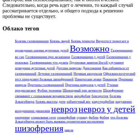
Следовательно, когда речь идет о лечении, то каждый случай
рассматривается отдельно, и общего подхода к решению
проблемы не существует.
Облако тегов
Болезнь галлюцинации
Боязнь людей
Боязнь темноты
Видеотест помогает в
Возможно
проведении оценки аутичных детей
Галлюцинации
во сне
Галлюцинации при засыпании
Галлюцинации у детей
Галлюцинации у
пожилых
Галлюцинации что делать
Групповые занятия йогой улучшают
поведение аутичных детей
Детские неврозы
Дипсомания
Как избавиться от
галлюцинаций
Лечение галлюцинаций
Нервная анорексия
Офтальмологический
тест определяет больных шизофренией
Панические атаки
Пикацизм
Признаки
невроза
Причины галлюцинаций
Причины неврозов у детей
Ученые
предполагают
Фобии человека
Шизоидный тип личности
Шизофрению
связывают с социальным неравенством
акрофобия
бексаротен
болезнь
Альцгеймера
боязнь высоты
дети
избыточный вес
клаустрофобия
нарушение
невроз
невроз у детей
координации движения
ожирение
социальные сети
социофобия
суицид
фобии
фобия
что болезнь
Альцгеймера может быть вызвана хроническим воспаление
шизофрения
школа