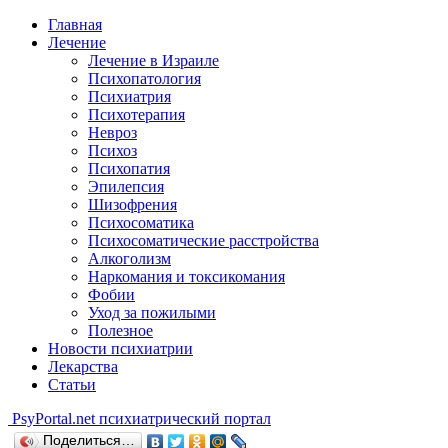
Главная
Лечение
Лечение в Израиле
Психопатология
Психиатрия
Психотерапия
Невроз
Психоз
Психопатия
Эпилепсия
Шизофрения
Психосоматика
Психосоматические расстройства
Алкоголизм
Наркомания и токсикомания
Фобии
Уход за пожилыми
Полезное
Новости психиатрии
Лекарства
Статьи
Psy
Portal.net
психиатрический портал
Поделиться…