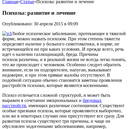
Главная
»
Статьи
»
Психозы: развитие и лечение
Психозы: развитие и лечение
Опубликовано: 30 апреля 2015 в 09:09
Любое психическое заболевание, протекающее в тяжелой
форме, можно назвать психозом. При этом степень тяжести
определяет наличие у больного симптоматики, в норме, не
встречающейся ни при каких условиях. И прежде всего, речь
идет о наличии галлюцинаций, бреда.
Причины
психоза различны, и в реальной жизни не всегда легко понять,
что же происходит с человеком. Особенно следует обратить
внимание, если он подозрителен, напуган, выказывает
недоверие, и при этом прямые жалобы отсутствуют. В
подобной ситуации обычно становятся заметны проявления
расстройств психики, которые являются косвенными.
Психоз отличается сложной структурой, и может быть
выражен в сочетании эмоциональных и
бредовых
расстройств
, имеющих различные соотношения. Существуют
особые признаки психоза, которые проявляются выборочно,
или же в некоторых случаях они присутствуют все сразу. Для
развития психоза существуют три причины, и чаще он
обусловлен эндогенными заболеваниями, например,