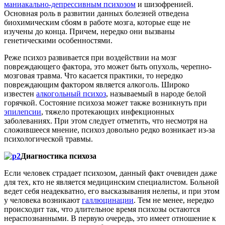
маниакально-депрессивным психозом
и шизофренией.
Основная роль в развитии данных болезней отведена
биохимическим сбоям в работе мозга, которые еще не
изучены до конца. Причем, нередко они вызваны
генетическими особенностями.
Реже психоз развивается при воздействии на мозг
повреждающего фактора, это может быть опухоль, черепно-
мозговая травма. Что касается практики, то нередко
повреждающим фактором является алкоголь. Широко
известен
алкогольный психоз
, называемый в народе белой
горячкой. Состояние психоза может также возникнуть при
эпилепсии
, тяжело протекающих инфекционных
заболеваниях. При этом следует отметить, что несмотря на
сложившееся мнение, психоз довольно редко возникает из-за
психологической травмы.
Диагностика психоза
Если человек страдает психозом, данный факт очевиден даже
для тех, кто не является медицинским специалистом. Больной
ведет себя неадекватно, его высказывания нелепы, и при этом
у человека возникают
галлюцинации
. Тем не менее, нередко
происходит так, что длительное время психозы остаются
нераспознанными. В первую очередь, это имеет отношение к