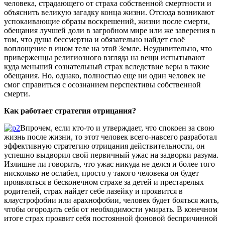
человека, страдающего от страха собственной смертности и
объяснить великую загадку конца жизни. Отсюда возникают
успокаивающие образы воскрешений, жизни после смерти,
обещания лучшей доли в загробном мире или же заверения в
том, что душа бессмертна и обязательно найдет своё
воплощение в ином теле на этой Земле. Неудивительно, что
приверженцы религиозного взгляда на вещи испытывают
куда меньший сознательный страх вследствие веры в такие
обещания. Но, однако, полностью еще ни один человек не
смог справиться с осознанием перспективы собственной
смерти.
Как работает стратегия отрицания?
Впрочем, если кто-то и утверждает, что спокоен за свою
жизнь после жизни, то этот человек всего-навсего разработал
эффективную стратегию отрицания действительности, он
успешно выдворил свой первичный ужас на задворки разума.
Излишне ли говорить, что ужас никуда не делся и более того
нисколько не ослабел, просто у такого человека он будет
проявляться в бесконечном страхе за детей и престарелых
родителей, страх найдет себе лазейку и проявится в
клаустрофобии или арахнофобии, человек будет бояться жить,
чтобы огородить себя от необходимости умирать. В конечном
итоге страх проявит себя постоянной фоновой беспричинной