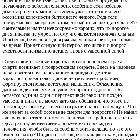
большинства возникает отчётливый соблазн приукрасить
неумолимую действительность, особенно если ребенок
демонстрирует крайнюю степень ужаса от возникшего
осознания конечности бытия всего живого. Родители
придумывают заверения в том, что мёртвые находятся на небе
с ангелами и им там невообразимо хорошо, что их дорогое
дитя никогда не умрет, потому что является исключительным.
И ребенок, безусловно доверяя им, успокаивается, но только
на время. Придёт следующий период его жизни и вопрос
смертности неизменно встанет вновь с удвоенной силой.
Следующий сложный отрезок с возобновлением страха
смерти возникает в подростковом возрасте. Здесь на человека
наваливается груз переходного периода от детства к
взрослости, возникают доселе неизвестные проблемы,
формируются новые категории мышления. Объяснения,
данные в детстве, уже не удовлетворяют подростка. Он
остаётся один на один с перспективой рано или поздно
умереть и никто не может дать ему обещания, что этого не
произойдёт, потому что его теперь не так легко обмануть. Что
же влечёт за собой осознание смерти для подростка? Не найдя
адекватного ответа он может испытывать крайнюю степень
фрустрации, он неизменно должен найти выход из
положения, чтобы быть способным жить дальше, но что это
будет за выход? Подросток обращается к наркотикам, попадает