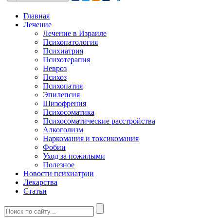
Главная
Лечение
Лечение в Израиле
Психопатология
Психиатрия
Психотерапия
Невроз
Психоз
Психопатия
Эпилепсия
Шизофрения
Психосоматика
Психосоматические расстройства
Алкоголизм
Наркомания и токсикомания
Фобии
Уход за пожилыми
Полезное
Новости психиатрии
Лекарства
Статьи