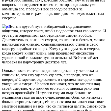
в руки заботливых сект, которые обещают ему ответы на все
вопросы, он отдаляется от семьи, которая однажды уже
обманула его, проводит всё свободное время за
компьютерными играми, ведь они дают мнимую власть над
смертью.
Есть и другой путь, избираемый под давлением
общества, которое хочет, чтобы подросток стал его частью. И
этот путь определяют как отрицание смерти вообще.
Действительно, если нет смерти, то нечего и бояться, можно
наслаждаться жизнью, социализироваться, строить свою
карьеру, карабкаться вверх. Кому нужно думать о смерти,
когда вокруг кипит жизнь, мир предлагает множества
удовольствий и каждое нужно испытать? Всё это займет
человека на пару-тройку десятков лет.
Однако, после истечения данного времени у человека за
спиной то, что ему удалось сделать, а впереди, что же
впереди? Старение, одряхление, в перспективе одно лишь
увядание и смерть. Человек понимает, что не властен над
своей смертью, что помимо его воли остановка рано или
поздно произойдёт. И тут его годами выработанные
механизмы защиты дают существенный сбой, он не может
больше отрицать смерть, её перспектива начинает оказывать
заметное влияние на всё, что он пытается делать, смертность
переходит с периферии сознания, где она всегда была, на