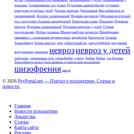
пожилых
Галлюцинации что делать
Групповые занятия йогой улучшают
поведение аутичных детей
Детские неврозы
Дипсомания
Как избавиться от
галлюцинаций
Лечение галлюцинаций
Нервная анорексия
Офтальмологический
тест определяет больных шизофренией
Панические атаки
Пикацизм
Признаки
невроза
Причины галлюцинаций
Причины неврозов у детей
Ученые
предполагают
Фобии человека
Шизоидный тип личности
Шизофрению
связывают с социальным неравенством
акрофобия
бексаротен
болезнь
Альцгеймера
боязнь высоты
дети
избыточный вес
клаустрофобия
нарушение
невроз
невроз у детей
координации движения
ожирение
социальные сети
социофобия
суицид
фобии
фобия
что болезнь
Альцгеймера может быть вызвана хроническим воспаление
шизофрения
школа
© 2026
PsyPortal.net — Портал о психиатрии. Статьи и
новости.
Главная
Новости психиатрии
Лекарства
Статьи
Карта сайта
Реклама