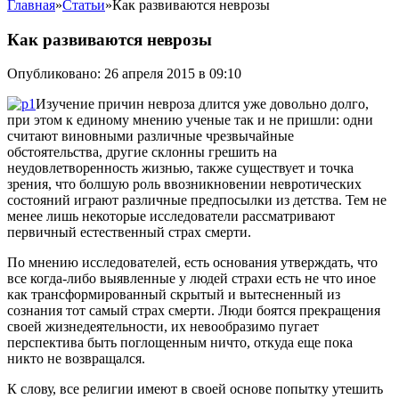
Главная
»
Статьи
»
Как развиваются неврозы
Как развиваются неврозы
Опубликовано: 26 апреля 2015 в 09:10
Изучение причин невроза длится уже довольно долго,
при этом к единому мнению ученые так и не пришли: одни
считают виновными различные чрезвычайные
обстоятельства, другие склонны грешить на
неудовлетворенность жизнью, также существует и точка
зрения, что болшую роль ввозникновении невротических
состояний играют различные предпосылки из детства. Тем не
менее лишь некоторые исследователи рассматривают
первичный естественный страх смерти.
По мнению исследователей, есть основания утверждать, что
все когда-либо выявленные у людей страхи есть не что иное
как трансформированный скрытый и вытесненный из
сознания тот самый страх смерти. Люди боятся прекращения
своей жизнедеятельности, их невообразимо пугает
перспектива быть поглощенным ничто, откуда еще пока
никто не возвращался.
К слову, все религии имеют в своей основе попытку утешить