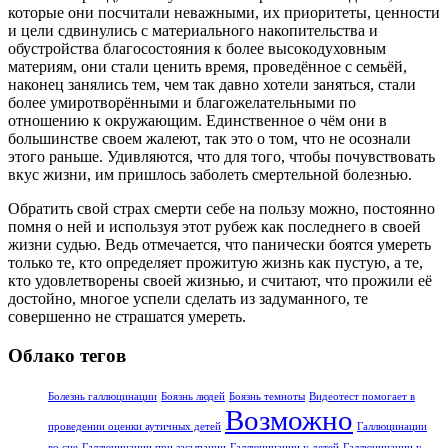
которые они посчитали неважными, их приоритеты, ценности
и цели сдвинулись с материального накопительства и
обустройства благосостояния к более высокодуховным
материям, они стали ценить время, проведённое с семьёй,
наконец занялись тем, чем так давно хотели заняться, стали
более умиротворёнными и благожелательными по
отношению к окружающим. Единственное о чём они в
большинстве своем жалеют, так это о том, что не осознали
этого раньше. Удивляются, что для того, чтобы почувствовать
вкус жизни, им пришлось заболеть смертельной болезнью.
Обратить свой страх смерти себе на пользу можно, постоянно
помня о ней и используя этот рубеж как последнего в своей
жизни судью. Ведь отмечается, что панически боятся умереть
только те, кто определяет прожитую жизнь как пустую, а те,
кто удовлетворены своей жизнью, и считают, что прожили её
достойно, многое успели сделать из задуманного, те
совершенно не страшатся умереть.
Облако тегов
Болезнь галлюцинации
Боязнь людей
Боязнь темноты
Видеотест помогает в
Возможно
проведении оценки аутичных детей
Галлюцинации
во сне
Галлюцинации при засыпании
Галлюцинации у детей
Галлюцинации у