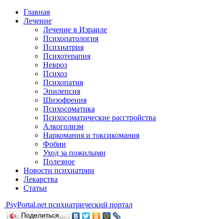
Главная
Лечение
Лечение в Израиле
Психопатология
Психиатрия
Психотерапия
Невроз
Психоз
Психопатия
Эпилепсия
Шизофрения
Психосоматика
Психосоматические расстройства
Алкоголизм
Наркомания и токсикомания
Фобии
Уход за пожилыми
Полезное
Новости психиатрии
Лекарства
Статьи
Psy
Portal.net
психиатрический портал
Поделиться…