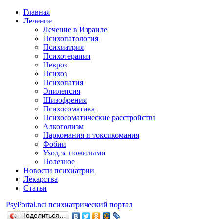
Главная
Лечение
Лечение в Израиле
Психопатология
Психиатрия
Психотерапия
Невроз
Психоз
Психопатия
Эпилепсия
Шизофрения
Психосоматика
Психосоматические расстройства
Алкоголизм
Наркомания и токсикомания
Фобии
Уход за пожилыми
Полезное
Новости психиатрии
Лекарства
Статьи
Psy
Portal.net
психиатрический портал
Поделиться…