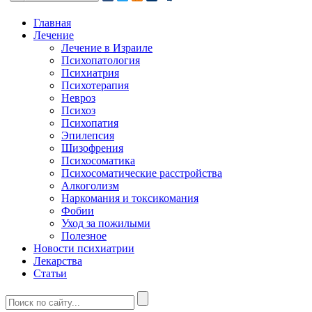
Главная
Лечение
Лечение в Израиле
Психопатология
Психиатрия
Психотерапия
Невроз
Психоз
Психопатия
Эпилепсия
Шизофрения
Психосоматика
Психосоматические расстройства
Алкоголизм
Наркомания и токсикомания
Фобии
Уход за пожилыми
Полезное
Новости психиатрии
Лекарства
Статьи