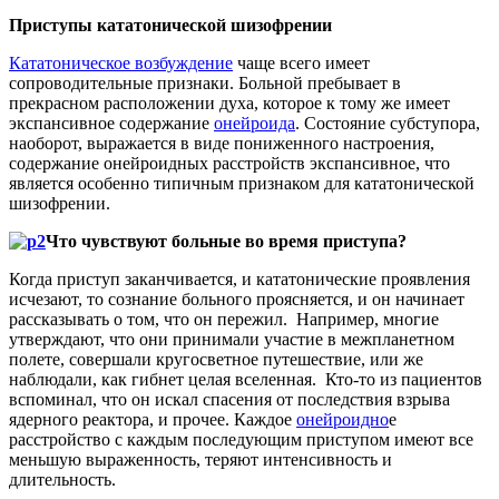
Приступы кататонической шизофрении
Кататоническое возбуждение
чаще всего имеет
сопроводительные признаки. Больной пребывает в
прекрасном расположении духа, которое к тому же имеет
экспансивное содержание
онейроида
. Состояние субступора,
наоборот, выражается в виде пониженного настроения,
содержание онейроидных расстройств экспансивное, что
является особенно типичным признаком для кататонической
шизофрении.
Что чувствуют больные во время приступа?
Когда приступ заканчивается, и кататонические проявления
исчезают, то сознание больного проясняется, и он начинает
рассказывать о том, что он пережил. Например, многие
утверждают, что они принимали участие в межпланетном
полете, совершали кругосветное путешествие, или же
наблюдали, как гибнет целая вселенная. Кто-то из пациентов
вспоминал, что он искал спасения от последствия взрыва
ядерного реактора, и прочее. Каждое
онейроидно
е
расстройство с каждым последующим приступом имеют все
меньшую выраженность, теряют интенсивность и
длительность.