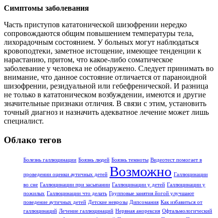
Симптомы заболевания
Часть приступов кататонической шизофрении нередко
сопровождаются общим повышением температуры тела,
лихорадочным состоянием. У больных могут наблюдаться
кровоподтеки, заметное истощение, имеющее тенденции к
нарастанию, притом, что какое-либо соматическое
заболевание у человека не обнаружено. Следует принимать во
внимание, что данное состояние отличается от параноидной
шизофрении, резидуальной или гебефренической. И разница
не только в кататоническом возбуждении, имеются и другие
значительные признаки отличия. В связи с этим, установить
точный диагноз и назначить адекватное лечение может лишь
специалист.
Облако тегов
Болезнь галлюцинации
Боязнь людей
Боязнь темноты
Видеотест помогает в
Возможно
проведении оценки аутичных детей
Галлюцинации
во сне
Галлюцинации при засыпании
Галлюцинации у детей
Галлюцинации у
пожилых
Галлюцинации что делать
Групповые занятия йогой улучшают
поведение аутичных детей
Детские неврозы
Дипсомания
Как избавиться от
галлюцинаций
Лечение галлюцинаций
Нервная анорексия
Офтальмологический