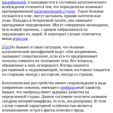
шизофренией
, и находящегося в состоянии кататонического
возбуждения отличается тем, что периодически возникает
кратковременный
кататонический ступор
. Такие больные
пускаются в пляс, могут застывать, приняв патетические
позы. Находясь в больничной палате, они начинают
причудливое передвижение. Могут совершенно неожиданно,
безо всякой причины, с криком набрасываться на
окружающих их людей. В некоторых случаях отмечается
явная
агрессия
.
Но бывают и такие ситуации, что больные
кататонической шизофренией ведут себя заторможено,
оказывают сопротивление, если кто-то предпринимает
попытку изменить их положение тела. Все вопросы,
обращенные к ним, игнорируют. Взгляд пациента
растерянный и недоумевающий, человек постоянно озирается
по сторонам, иногда с восторгом, иногда со страхом.
Кататонические расстройства имеют сопровождение в виде
помрачения сознания, имеющего
онейроид
ный характер.
Бывает, что онейроид имеет задержку развития на
определенной стадии. Данное состояние получило название
синдром интерметамарфозы, то есть, инсценировки. В этом
случае главной характерной особенностью является
возникновение острого фантастического бреда.