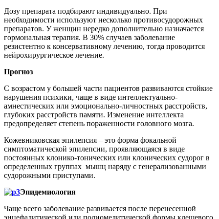
Дозу препарата подбирают индивидуально. При
необходимости используют несколько противосудорожных
препаратов. У женщин нередко дополнительно назначается
гормональная терапия. В 30% случаев заболевание
резистентно к консервативному лечению, тогда проводится
нейрохирургическое лечение.
Прогноз
С возрастом у большей части пациентов развиваются стойкие
нарушения психики, чаще в виде интеллектуально-
амнестических или эмоционально-личностных расстройств,
глубоких расстройств памяти. Изменение интеллекта
предопределяет степень пораженности головного мозга.
Кожевниковская эпилепсия – это форма фокальной
симптоматической эпилепсии, проявляющаяся в виде
постоянных клонико-тонических или клонических судорог в
определенных группах мышц наряду с генерализованными
судорожными приступами.
Эпидемиология
Чаще всего заболевание развивается после перенесенной
энцефалитической или полиомелитической формы клещевого