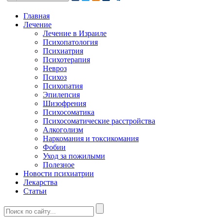
Главная
Лечение
Лечение в Израиле
Психопатология
Психиатрия
Психотерапия
Невроз
Психоз
Психопатия
Эпилепсия
Шизофрения
Психосоматика
Психосоматические расстройства
Алкоголизм
Наркомания и токсикомания
Фобии
Уход за пожилыми
Полезное
Новости психиатрии
Лекарства
Статьи