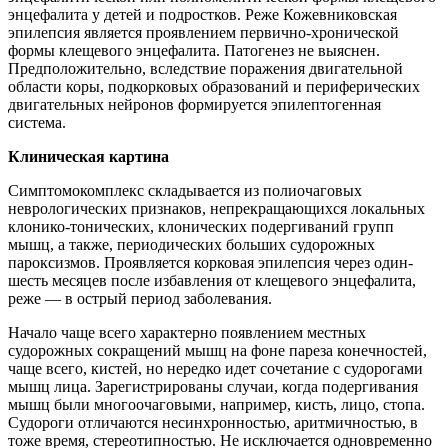
энцефалита у детей и подростков. Реже Кожевниковская
эпилепсия является проявлением первично-хронической
формы клещевого энцефалита. Патогенез не выяснен.
Предположительно, вследствие поражения двигательной
области коры, подкорковых образований и периферических
двигательных нейронов формируется эпилептогенная
система.
Клиническая картина
Симптомокомплекс складывается из полиочаговых
неврологических признаков, непрекращающихся локальных
клонико-тонических, клонических подергиваний групп
мышц, а также, периодических больших судорожных
пароксизмов. Проявляется корковая эпилепсия через один-
шесть месяцев после избавления от клещевого энцефалита,
реже — в острый период заболевания.
Начало чаще всего характерно появлением местных
судорожных сокращений мышц на фоне пареза конечностей,
чаще всего, кистей, но нередко идет сочетание с судорогами
мышц лица. Зарегистрированы случаи, когда подергивания
мышц были многоочаговыми, например, кисть, лицо, стопа.
Судороги отличаются несинхронностью, аритмичностью, в
тоже время, стереотипностью. Не исключается одновременно