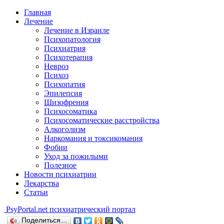
Главная
Лечение
Лечение в Израиле
Психопатология
Психиатрия
Психотерапия
Невроз
Психоз
Психопатия
Эпилепсия
Шизофрения
Психосоматика
Психосоматические расстройства
Алкоголизм
Наркомания и токсикомания
Фобии
Уход за пожилыми
Полезное
Новости психиатрии
Лекарства
Статьи
Psy
Portal.net
психиатрический портал
Поделиться…