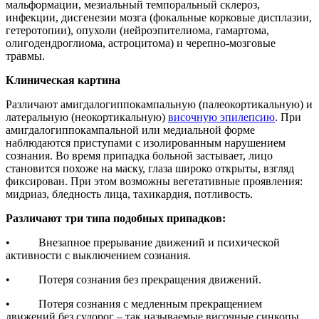
мальформации, мезиальный темпоральный склероз,
инфекции, дисгенезии мозга (фокальные корковые дисплазии,
гетеротопии), опухоли (нейроэпителиома, гамартома,
олигодендроглиома, астроцитома) и черепно-мозговые
травмы.
Клиническая картина
Различают амигдалогиппокампальную (палеокортикальную) и
латеральную (неокортикальную)
височную эпилепсию
. При
амигдалогиппокампальной или медиальной форме
наблюдаются приступами с изолированным нарушением
сознания. Во время припадка больной застывает, лицо
становится похоже на маску, глаза широко открыты, взгляд
фиксирован. При этом возможны вегетативные проявления:
мидриаз, бледность лица, тахикардия, потливость.
Различают три типа подобных припадков:
• Внезапное прерывание движений и психической
активности с выключением сознания.
• Потеря сознания без прекращения движений.
• Потеря сознания с медленным прекращением
движений без судорог – так называемые височные синкопы.