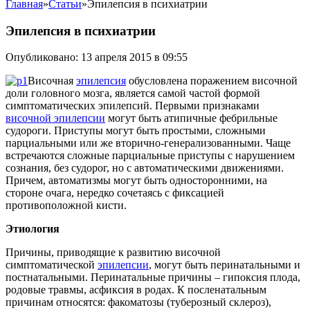
Главная
»
Статьи
»
Эпилепсия в психиатрии
Эпилепсия в психиатрии
Опубликовано: 13 апреля 2015 в 09:55
Височная
эпилепсия
обусловлена поражением височной
доли головного мозга, является самой частой формой
симптоматических эпилепсий. Первыми признаками
височной эпилепсии
могут быть атипичные фебрильные
судороги.
Приступы могут быть простыми, сложными
парциальными или же вторично-генерализованными. Чаще
встречаются сложные парциальные приступы с нарушением
сознания, без судорог, но с автоматическими движениями.
Причем, автоматизмы могут быть односторонними, на
стороне очага, нередко сочетаясь с фиксацией
противоположной кисти.
Этиология
Причины, приводящие к развитию височной
симптоматической
эпилепсии
, могут быть перинатальными и
постнатальными. Перинатальные причины – гипоксия плода,
родовые травмы, асфиксия в родах. К посленатальным
причинам относятся: факоматозы (туберозный склероз),