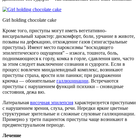
Girl holding chocolate cake
Кроме того, приступы могут иметь вегетативно-
висцеральный характер: дискомфорт, боли, урчание в животе,
позывы на дефекацию, отхождение газов (эпигастральные
приступы). Имеют место пароксизмы “восходящего
эпилептического ощущения” – изжога, тошнота, боль,
поднимающиеся к горлу, комка в горле, сдавления шеи, часто
за этим следует выключение сознания и судороги. Если в
процесс вовлечен миндалевидный комплекс, возникают
приступы страха, ярости или паники; при раздражении
крючка — обонятельные
галлюцинации
. Встречаются
приступы с нарушением функций психики – сновидные
состояния, дежа вю.
Латеральная
височная эпилепсия
характеризуется приступами
с нарушением зрения, слуха, речи. Нередки яркие цветные
структурные зрительные и сложные слуховые галлюцинации.
Примерно у трети пациенток приступы чаще возникают в
предменструальном периоде.
Лечение