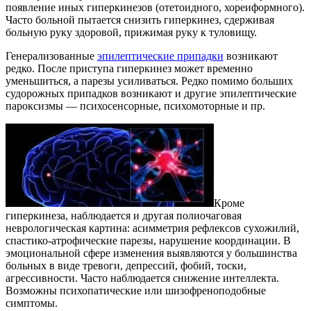
появление иных гиперкинезов (отетоидного, хореиформного).
Часто больной пытается снизить гиперкинез, сдерживая
больную руку здоровой, прижимая руку к туловищу.
Генерализованные
эпилептические припадки
возникают
редко. После приступа гиперкинез может временно
уменьшиться, а парезы усиливаться. Редко помимо больших
судорожных припадков возникают и другие эпилептические
пароксизмы — психосенсорные, психомоторные и пр.
Кроме
гиперкинеза, наблюдается и другая полиочаговая
неврологическая картина: асимметрия рефлексов сухожилий,
спастико-атрофические парезы, нарушение координации. В
эмоциональной сфере изменения выявляются у большинства
больных в виде тревоги, депрессий, фобий, тоски,
агрессивности. Часто наблюдается снижение интеллекта.
Возможны психопатические или шизофреноподобные
симптомы.