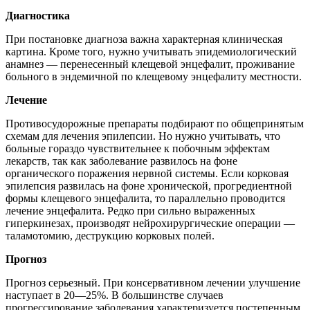
Диагностика
При постановке диагноза важна характерная клиническая
картина. Кроме того, нужно учитывать эпидемиологический
анамнез — перенесенный клещевой энцефалит, проживание
больного в эндемичной по клещевому энцефалиту местности.
Лечение
Противосудорожные препараты подбирают по общепринятым
схемам для лечения эпилепсии. Но нужно учитывать, что
больные гораздо чувствительнее к побочным эффектам
лекарств, так как заболевание развилось на фоне
органического поражения нервной системы. Если корковая
эпилепсия развилась на фоне хронической, прогредиентной
формы клещевого энцефалита, то параллельно проводится
лечение энцефалита. Редко при сильно выраженных
гиперкинезах, производят нейрохирургические операции —
таламотомию, деструкцию корковых полей.
Прогноз
Прогноз серьезный. При консервативном лечении улучшение
наступает в 20—25%. В большинстве случаев
прогрессирование заболевания характеризуется постепенным