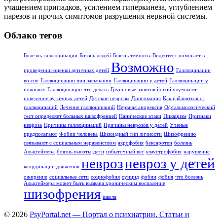
учащением припадков, усилением гиперкинеза, углублением
парезов и прочих симптомов разрушения нервной системы.
Облако тегов
Болезнь галлюцинации
Боязнь людей
Боязнь темноты
Видеотест помогает в
Возможно
проведении оценки аутичных детей
Галлюцинации
во сне
Галлюцинации при засыпании
Галлюцинации у детей
Галлюцинации у
пожилых
Галлюцинации что делать
Групповые занятия йогой улучшают
поведение аутичных детей
Детские неврозы
Дипсомания
Как избавиться от
галлюцинаций
Лечение галлюцинаций
Нервная анорексия
Офтальмологический
тест определяет больных шизофренией
Панические атаки
Пикацизм
Признаки
невроза
Причины галлюцинаций
Причины неврозов у детей
Ученые
предполагают
Фобии человека
Шизоидный тип личности
Шизофрению
связывают с социальным неравенством
акрофобия
бексаротен
болезнь
Альцгеймера
боязнь высоты
дети
избыточный вес
клаустрофобия
нарушение
невроз
невроз у детей
координации движения
ожирение
социальные сети
социофобия
суицид
фобии
фобия
что болезнь
Альцгеймера может быть вызвана хроническим воспаление
шизофрения
школа
© 2026
PsyPortal.net — Портал о психиатрии. Статьи и