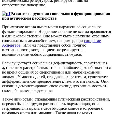
поведенческим репертуаром, реагируют лишь на
стереотипное поведение.
Развитие нарушения социального функционирования
при аутическом расстройстве
При аутизме всегда имеет место нарушенное социальное
функционирование. Но данное явление не всегда проявляется
в одинаковой степени. Оно может быть выражено странным
социальным взаимодействием, например, при
синдроме
Аспергера
. Или же представляет собой полную
отстраненность, когда пациент не реагирует на
возникновение любых социальных стимулов.
Если существует социальная дефицитарность, свойственная
аутическим расстройствам, то она наиболее ярко обозначается
во время общения со сверстниками или малознакомыми
людьми. У многих детей, страдающих аутизмом, существует
дифференциальное предпочтение к тем, кто им знаком. Они
склонны демонстрировать свою очевидную зависимость от
своего ближнего окружения.
Также личностям, страдающим аутическими расстройствами,
нередко бывает трудно распознавать окружающих, они
затрудняются выразить свое эмоциональное настроение с
помощью жеста или мимики. Такие люди не могут