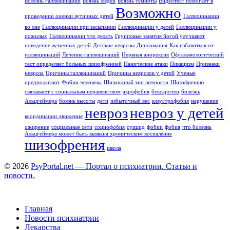
Болезнь галлюцинации
Боязнь людей
Боязнь темноты
Видеотест помогает в
Возможно
проведении оценки аутичных детей
Галлюцинации
во сне
Галлюцинации при засыпании
Галлюцинации у детей
Галлюцинации у
пожилых
Галлюцинации что делать
Групповые занятия йогой улучшают
поведение аутичных детей
Детские неврозы
Дипсомания
Как избавиться от
галлюцинаций
Лечение галлюцинаций
Нервная анорексия
Офтальмологический
тест определяет больных шизофренией
Панические атаки
Пикацизм
Признаки
невроза
Причины галлюцинаций
Причины неврозов у детей
Ученые
предполагают
Фобии человека
Шизоидный тип личности
Шизофрению
связывают с социальным неравенством
акрофобия
бексаротен
болезнь
Альцгеймера
боязнь высоты
дети
избыточный вес
клаустрофобия
нарушение
невроз
невроз у детей
координации движения
ожирение
социальные сети
социофобия
суицид
фобии
фобия
что болезнь
Альцгеймера может быть вызвана хроническим воспаление
шизофрения
школа
© 2026
PsyPortal.net — Портал о психиатрии. Статьи и
новости.
Главная
Новости психиатрии
Лекарства