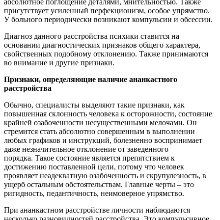
абсолютное поглощение деталями, мнительностью. Также
присутствует усиленный перфекционизм, особое упрямство.
У больного периодически возникают компульсии и обсессии.
Диагноз данного расстройства психики ставится на
основании диагностических признаков общего характера,
свойственных подобному отклонению. Также принимаются
во внимание и другие признаки.
Признаки, определяющие наличие ананкастного
расстройства
Обычно, специалисты выделяют такие признаки, как
повышенная склонность человека к осторожности, состояние
крайней озабоченности несущественными мелочами. Он
стремится стать абсолютно совершенным в выполнении
любых графиков и инструкций, болезненно воспринимает
даже незначительное отклонение от заведенного
порядка. Такое состояние является препятствием к
достижению поставленной цели, потому что человек
проявляет неадекватную озабоченность и скрупулезность, в
ущерб остальным обстоятельствам. Главные черты – это
ригидность, педантичность, неимоверное упрямство.
При ананкастном расстройстве личности наблюдаются
несколько разновидностей расстройства. Это компульсивное