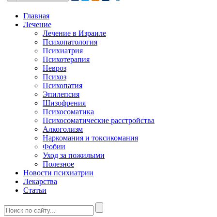
Главная
Лечение
Лечение в Израиле
Психопатология
Психиатрия
Психотерапия
Невроз
Психоз
Психопатия
Эпилепсия
Шизофрения
Психосоматика
Психосоматические расстройства
Алкоголизм
Наркомания и токсикомания
Фобии
Уход за пожилыми
Полезное
Новости психиатрии
Лекарства
Статьи