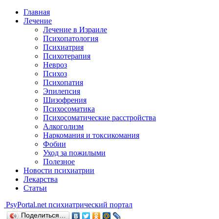
Главная
Лечение
Лечение в Израиле
Психопатология
Психиатрия
Психотерапия
Невроз
Психоз
Психопатия
Эпилепсия
Шизофрения
Психосоматика
Психосоматические расстройства
Алкоголизм
Наркомания и токсикомания
Фобии
Уход за пожилыми
Полезное
Новости психиатрии
Лекарства
Статьи
Psy
Portal.net
психиатрический портал
Поделиться…