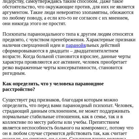
лидерству, самоутверждаясь таким способом. Даже такое
обстоятельство, что окружающие против, для них не является
аргументом. Такие люди невероятно злопамятны, обижаются
по любому поводу, а если кто-то не согласен с их мнением,
они никогда этого не простят.
Психопаты параноидального типа к другим людям относятся
предвзято, с чувством пренебрежения. Характерные признаки
наличия сверхценной идеи и
паранойя
льных действий
сформировываются в двадцати – двадцатипятилетнем
возрасте. Когда больной становится взрослее, данные черты
характера проявляются асе активнее, человек приобретает
резко выраженные черты консервативности, становится
ригидным.
Как определить, что у человека параноидное
расстройство?
Существует ряд признаков, благодаря которым можно
определить, что перед вами параноидный психопат. Человек,
страдающий данным отклонением, не может поддерживать
нормальные стабильные отношения, как в семье, так и в
коллективе по месту работы или учебы. Препятствием
является неспособность больного на компромисс, потому что
он в любом случае стремится действовать так, как считает
нужным, не считаясь ни с кем. Суждения такого человека