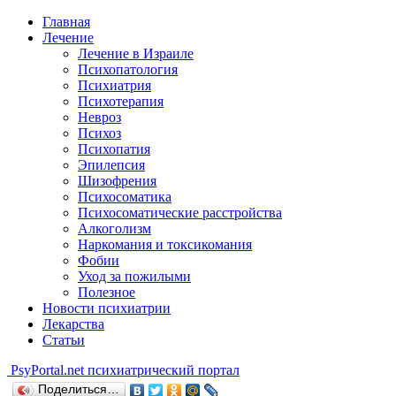
Главная
Лечение
Лечение в Израиле
Психопатология
Психиатрия
Психотерапия
Невроз
Психоз
Психопатия
Эпилепсия
Шизофрения
Психосоматика
Психосоматические расстройства
Алкоголизм
Наркомания и токсикомания
Фобии
Уход за пожилыми
Полезное
Новости психиатрии
Лекарства
Статьи
Psy
Portal.net
психиатрический портал
Поделиться…