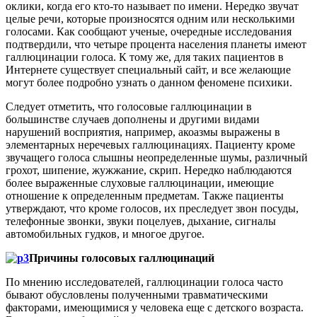
оклики, когда его кто-то называет по имени. Нередко звучат
целые речи, которые произносятся одним или несколькими
голосами. Как сообщают ученые, очередные исследования
подтвердили, что четыре процента населения планеты имеют
галлюцинации голоса. К тому же, для таких пациентов в
Интернете существует специальный сайт, и все желающие
могут более подробно узнать о данном феномене психики.
Следует отметить, что голосовые галлюцинации в
большинстве случаев дополнены и другими видами
нарушений восприятия, например, акоазмы выражены в
элементарных неречевых галлюцинациях. Пациенту кроме
звучащего голоса слышны неопределенные шумы, различный
грохот, шипение, жужжание, скрип. Нередко наблюдаются
более выраженные слуховые галлюцинации, имеющие
отношение к определенным предметам. Также пациенты
утверждают, что кроме голосов, их преследует звон посуды,
телефонные звонки, звуки поцелуев, дыхание, сигналы
автомобильных гудков, и многое другое.
Причины голосовых галлюцинаций
По мнению исследователей, галлюцинации голоса часто
бывают обусловлены полученными травматическими
факторами, имеющимися у человека еще с детского возраста.