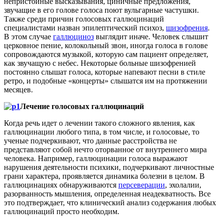
непристойные высказывания, циничные предложения,
звучащие в его голове голоса поют вульгарные частушки.
Также среди причин голосовых галлюцинаций
специалистами назван эпилептический психоз,
шизофрения
.
В этом случае
галлюциноз
выглядит иначе. Человек слышит
церковное пение, колокольный звон, иногда голоса в голове
сопровождаются музыкой, которую сам пациент определяет,
как звучащую с небес. Некоторые больные шизофренией
постоянно слышат голоса, которые напевают песни в стиле
ретро, и подобные «концерты» слышатся им на протяжении
месяцев.
Лечение голосовых галлюцинаций
Когда речь идет о лечении такого сложного явления, как
галлюцинации любого типа, в том числе, и голосовые, то
ученые подчеркивают, что данные расстройства не
представляют собой нечто оторванное от внутреннего мира
человека. Например, галлюцинации голоса выражают
нарушения деятельности психики, подчеркивают личностные
грани характера, проявляется динамика болезни в целом. В
галлюцинациях обнаруживаются
персеверации
, эхолалии,
разорванность мышления, определенная неадекватность. Все
это подтверждает, что клинический анализ содержания любых
галлюцинаций просто необходим.