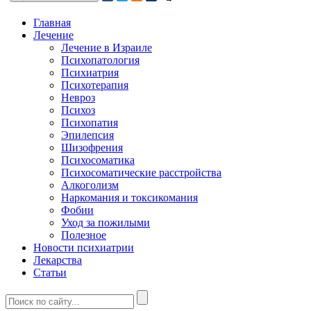
Главная
Лечение
Лечение в Израиле
Психопатология
Психиатрия
Психотерапия
Невроз
Психоз
Психопатия
Эпилепсия
Шизофрения
Психосоматика
Психосоматические расстройства
Алкоголизм
Наркомания и токсикомания
Фобии
Уход за пожилыми
Полезное
Новости психиатрии
Лекарства
Статьи