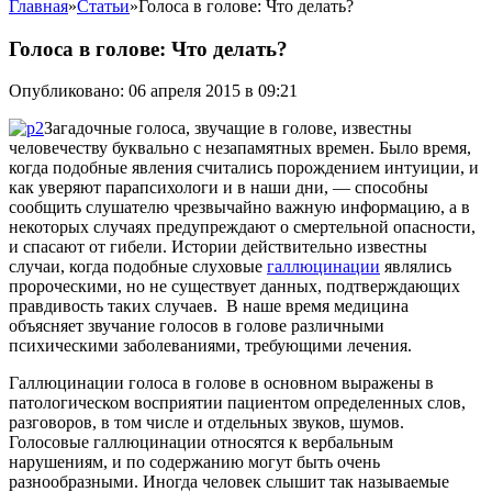
Главная
»
Статьи
»
Голоса в голове: Что делать?
Голоса в голове: Что делать?
Опубликовано: 06 апреля 2015 в 09:21
Загадочные голоса, звучащие в голове, известны
человечеству буквально с незапамятных времен. Было время,
когда подобные явления считались порождением интуиции, и
как уверяют парапсихологи и в наши дни, — способны
сообщить слушателю чрезвычайно важную информацию, а в
некоторых случаях предупреждают о смертельной опасности,
и спасают от гибели.
Истории действительно известны
случаи, когда подобные слуховые
галлюцинации
являлись
пророческими, но не существует данных, подтверждающих
правдивость таких случаев. В наше время медицина
объясняет звучание голосов в голове различными
психическими заболеваниями, требующими лечения.
Галлюцинации голоса в голове в основном выражены в
патологическом восприятии пациентом определенных слов,
разговоров, в том числе и отдельных звуков, шумов.
Голосовые галлюцинации относятся к вербальным
нарушениям, и по содержанию могут быть очень
разнообразными. Иногда человек слышит так называемые