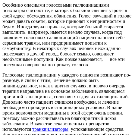
Особенно опасными голосовыми галлюцинациями
психиатры считают те, в которых больной слышит угрозы в
свой адрес, обсуждения, обвинения. Голос, звучащий в голове,
может давать советы, которые приводят к неприятностям и
бедам. Иногда звучат приказы, которые больной старается
выполнить, например, имеется немало случаев, когда под
влиянием голосовых галлюцинаций пациент наносит себе
серьезные травмы, или предпринимает попытки к
самоубийству. В некоторых случаях человек неожиданно
переезжает в другой город, бросает семью, совершает
необъяснимые поступки. Как позже выясняется, — все эти
поступки совершены по приказу голосов.
Голосовые галлюцинации у каждого пациента возникают по-
разному, в связи с этим, лечение должно быть
индивидуальное, и как в других случаях, в первую очередь
терапия направлена на основное заболевание, являющиеся
причиной галлюциноза, голосовых и других галлюцинаций.
Довольно часто пациент слишком возбужден, и лечение
необходимо проводить в стационарных условиях. В наше
время возможности медицины в этой сфере очень велики,
поэтому можно рассчитывать на благоприятный исход
заболевания. В качестве лекарственных препаратов
используются
транквилизаторы
, успокаивающие средства.
Чем раньше родственники пациента убедят его обратиться за