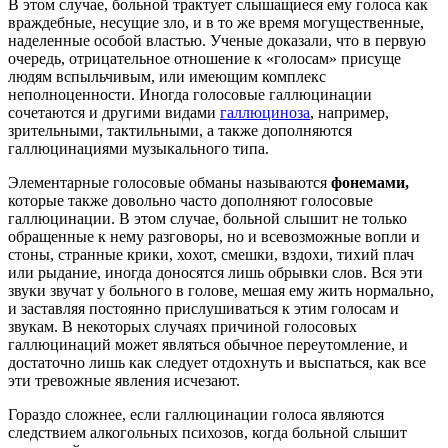
В этом случае, больной трактует слышащиеся ему голоса как
враждебные, несущие зло, и в то же время могущественные,
наделенные особой властью. Ученые доказали, что в первую
очередь, отрицательное отношение к «голосам» присуще
людям вспыльчивым, или имеющим комплекс
неполноценности. Иногда голосовые галлюцинации
сочетаются и другими видами
галлюциноза
, например,
зрительными, тактильными, а также дополняются
галлюцинациями музыкального типа.
Элементарные голосовые обманы называются
фонемами,
которые также довольно часто дополняют голосовые
галлюцинации. В этом случае, больной слышит не только
обращенные к нему разговоры, но и всевозможные вопли и
стоны, странные крики, хохот, смешки, вздохи, тихий плач
или рыдание, иногда доносятся лишь обрывки слов. Вся эти
звуки звучат у больного в голове, мешая ему жить нормально,
и заставляя постоянно прислушиваться к этим голосам и
звукам. В некоторых случаях причиной голосовых
галлюцинаций может являться обычное переутомление, и
достаточно лишь как следует отдохнуть и выспаться, как все
эти тревожные явления исчезают.
Гораздо сложнее, если галлюцинации голоса являются
следствием алкогольных психозов, когда больной слышит