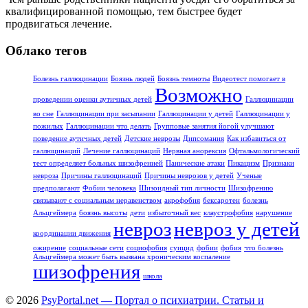
квалифицированной помощью, тем быстрее будет
продвигаться лечение.
Облако тегов
Болезнь галлюцинации
Боязнь людей
Боязнь темноты
Видеотест помогает в
Возможно
проведении оценки аутичных детей
Галлюцинации
во сне
Галлюцинации при засыпании
Галлюцинации у детей
Галлюцинации у
пожилых
Галлюцинации что делать
Групповые занятия йогой улучшают
поведение аутичных детей
Детские неврозы
Дипсомания
Как избавиться от
галлюцинаций
Лечение галлюцинаций
Нервная анорексия
Офтальмологический
тест определяет больных шизофренией
Панические атаки
Пикацизм
Признаки
невроза
Причины галлюцинаций
Причины неврозов у детей
Ученые
предполагают
Фобии человека
Шизоидный тип личности
Шизофрению
связывают с социальным неравенством
акрофобия
бексаротен
болезнь
Альцгеймера
боязнь высоты
дети
избыточный вес
клаустрофобия
нарушение
невроз
невроз у детей
координации движения
ожирение
социальные сети
социофобия
суицид
фобии
фобия
что болезнь
Альцгеймера может быть вызвана хроническим воспаление
шизофрения
школа
© 2026
PsyPortal.net — Портал о психиатрии. Статьи и