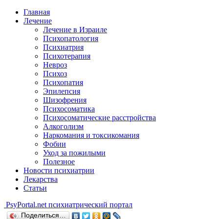
Главная
Лечение
Лечение в Израиле
Психопатология
Психиатрия
Психотерапия
Невроз
Психоз
Психопатия
Эпилепсия
Шизофрения
Психосоматика
Психосоматические расстройства
Алкоголизм
Наркомания и токсикомания
Фобии
Уход за пожилыми
Полезное
Новости психиатрии
Лекарства
Статьи
Psy
Portal.net
психиатрический портал
Поделиться…