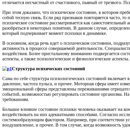
отличается несчастный от счастливого, пьяный от трезвого. 
При этом доказано, что психическое состояние, в котором пре
собой тесную связь. Если ряд признаков повторяется часто, то
психическое состояние рассматривается как самостоятельный а
разобраться в некоторых понятиях. В данном случае, определе
который подчеркивает момент психики в динамике.
В основном, когда речь идет о психическом состоянии, подраз
активность в процессе совершаемой деятельности. Специалисты
воздействия. Более пристальному вниманию подвергается состо
аспекты, а также психологические и физиологические аспекты.
Структура психических состояний
Сама по себе структура психологических состояний включает 
давление, частота пульса, и прочее. Моторная сфера имеет изм
эмоциональной сферы представлены переживаниями отрицател
событий, возможностью регулировать состояние организма. На 
требованиям.
Большое влияние состояние психики человека оказывает на к
воздействовать на них адекватными способами. Согласно исс
системообразующим фактором. Например, при соответствии усл
воодушевление, и прочее. В том случае, когда возможность уд