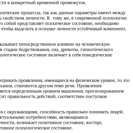
ости в конкретный временной промежуток.
психические процессы, так как данные параметры имеют между
ать свойством личности. К тому же, в современной психологии
о собой представляет психическое состояние, необходимо
о, чтобы выделить в психике личности устойчивый компонент,
 оказывает непосредственное влияние на человеческую
в стадии бодрствования, сна, дремоты, гипнотического
ологическое состояние включает в себя поведенческие
атривать проявления, имеющиеся на физическом уровне, то это
ыхания, становится другим темп речи. Проявления
ляется определенным уровнем мышления, прогнозированием
сит правильность действий, соответствие поступков
ия с окружающими, способность правильно понимать людей,
 актуальными потребностями, являющимися
ости, возникает позитивное состояние, восторг,
ативное психологическое состояние.