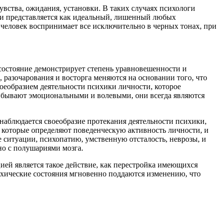
вства, ожидания, установки. В таких случаях психологи
ти представляется как идеальный, лишенный любых
й человек воспринимает все исключительно в черных тонах, при
 состояние демонстрирует степень уравновешенности и
 разочарования и восторга меняются на основании того, что
воеобразием деятельности психики личности, которое
 бывают эмоциональными и волевыми, они всегда являются
наблюдается своеобразие протекания деятельности психики,
 которые определяют поведенческую активность личности, и
ситуации, психопатию, умственную отсталость, неврозы, и
но с полушариями мозга.
ией является такое действие, как перестройка имеющихся
ихические состояния мгновенно поддаются изменению, что