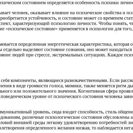
Психическим состоянием определяется особенность психики личн
бывает человек, оказывает влияние на психические свойства и 
 приобретается устойчивость, и состояние может со временем ст
спект, характеризующий психологию личности. Чтобы понять, чт
ние «психическое состояние» применяется в психологии для тог
умевается определенная энергетическая характеристика, которая
 отдельно выделяют состояние сознания, оно может находиться 
яние людей при стрессе, экстремальных ситуациях. Каждое псих
в себя компоненты, являющиеся разнокачественными. Если рассм
енения в виде громкости голоса, мимики, также меняется ритм д
ьного или положительного значения. Когнитивная сфера прояв
поведенческом уровне от психического состояния человека зави
оммуникативный уровень, сюда входит способность, стиль общен
ледованиям, различные психологические состояния обусловлены
овий внешней среды легкому удовлетворению потребностей личн
овлетворения определенного желания низкая, то наблюдается нег