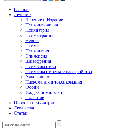
Главная
Лечение
Лечение в Израиле
Психопатология
Психиатрия
Психотерапия
Невроз
Психоз
Психопатия
Эпилепсия
Шизофрения
Психосоматика
Психосоматические расстройства
Алкоголизм
Наркомания и токсикомания
Фобии
Уход за пожилыми
Полезное
Новости психиатрии
Лекарства
Статьи