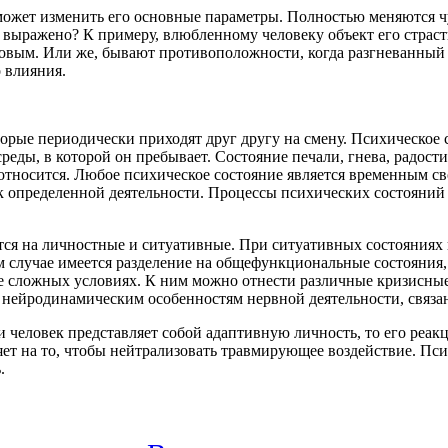
может изменить его основные параметры. Полностью меняются чу
 выражено? К примеру, влюбленному человеку объект его страс
таковым. Или же, бывают противоположности, когда разгневанны
 влияния.
торые периодически приходят друг другу на смену. Психическое
еды, в которой он пребывает. Состояние печали, гнева, радости,
 относится. Любое психическое состояние является временным с
 определенной деятельности. Процессы психических состояний
тся на личностные и ситуативные. При ситуативных состояниях 
 случае имеется разделение на общефункциональные состояния,
 сложных условиях. К ним можно отнести различные кризисные 
 нейродинамическим особенностям нервной деятельности, связа
человек представляет собой адаптивную личность, то его реакц
ет на то, чтобы нейтрализовать травмирующее воздействие. Пс
.