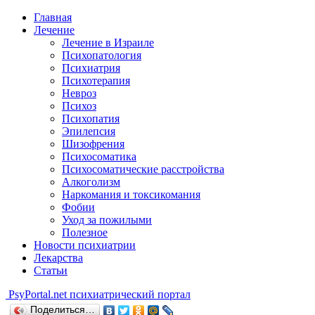
Главная
Лечение
Лечение в Израиле
Психопатология
Психиатрия
Психотерапия
Невроз
Психоз
Психопатия
Эпилепсия
Шизофрения
Психосоматика
Психосоматические расстройства
Алкоголизм
Наркомания и токсикомания
Фобии
Уход за пожилыми
Полезное
Новости психиатрии
Лекарства
Статьи
Psy
Portal.net
психиатрический портал
Поделиться…