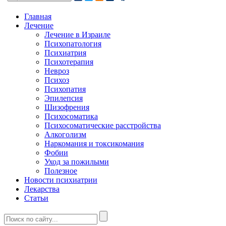
Главная
Лечение
Лечение в Израиле
Психопатология
Психиатрия
Психотерапия
Невроз
Психоз
Психопатия
Эпилепсия
Шизофрения
Психосоматика
Психосоматические расстройства
Алкоголизм
Наркомания и токсикомания
Фобии
Уход за пожилыми
Полезное
Новости психиатрии
Лекарства
Статьи