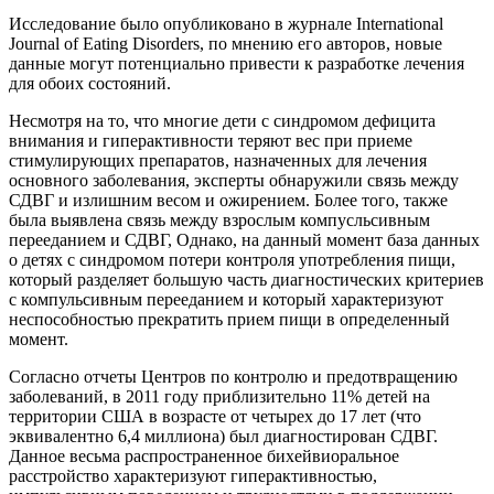
Исследование было опубликовано в журнале International
Journal of Eating Disorders, по мнению его авторов, новые
данные могут потенциально привести к разработке лечения
для обоих состояний.
Несмотря на то, что многие дети с синдромом дефицита
внимания и гиперактивности теряют вес при приеме
стимулирующих препаратов, назначенных для лечения
основного заболевания, эксперты обнаружили связь между
СДВГ и излишним весом и ожирением. Более того, также
была выявлена связь между взрослым компусльсивным
перееданием и СДВГ, Однако, на данный момент база данных
о детях с синдромом потери контроля употребления пищи,
который разделяет большую часть диагностических критериев
с компульсивным перееданием и который характеризуют
неспособностью прекратить прием пищи в определенный
момент.
Согласно отчеты Центров по контролю и предотвращению
заболеваний, в 2011 году приблизительно 11% детей на
территории США в возрасте от четырех до 17 лет (что
эквивалентно 6,4 миллиона) был диагностирован СДВГ.
Данное весьма распространенное бихейвиоральное
расстройство характеризуют гиперактивностью,