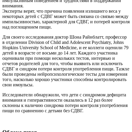
импульсивным поведением и трудностями в поддержании
внимания.
Эксперты верят, что причина появления излишнего веса у
некоторых детей с СДВГ может быть связана со связью между
импильсивностью, характерной для СДВГ, и потерей контроля
над поглощением пищи.
Для своего исследования доктор Шона Райнблатт, профессор
в отделении Division of Child and Adolescent Psychiatry, Johns
Hopkins University School of Medicine, и ее коллеги оценили 79
детей в возрасте от восьми до 14 лет. Каждого участника
оценивали при помощи нескольких тестов, интервью и
отчетов родителей для того, чтобы выявить или исключить
СДВГ и синдром потери контроля употребления пищи. Тазкхе
были проведены нейропсихологические тесты для измерения
того, насколько хорошо участники способны контролировать
свои имоульсы.
Исследователи обнаружили, что дети с синдромом дефицита
внимания и гиперактивности оказались в 12 раз более
склонны к наличию синдрома потери контроля употребления
пищи по сравнению с детьми без СДВГ.