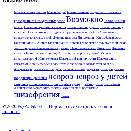
Облако тегов
Болезнь галлюцинации
Боязнь людей
Боязнь темноты
Видеотест помогает в
Возможно
проведении оценки аутичных детей
Галлюцинации
во сне
Галлюцинации при засыпании
Галлюцинации у детей
Галлюцинации у
пожилых
Галлюцинации что делать
Групповые занятия йогой улучшают
поведение аутичных детей
Детские неврозы
Дипсомания
Как избавиться от
галлюцинаций
Лечение галлюцинаций
Нервная анорексия
Офтальмологический
тест определяет больных шизофренией
Панические атаки
Пикацизм
Признаки
невроза
Причины галлюцинаций
Причины неврозов у детей
Ученые
предполагают
Фобии человека
Шизоидный тип личности
Шизофрению
связывают с социальным неравенством
акрофобия
бексаротен
болезнь
Альцгеймера
боязнь высоты
дети
избыточный вес
клаустрофобия
нарушение
невроз
невроз у детей
координации движения
ожирение
социальные сети
социофобия
суицид
фобии
фобия
что болезнь
Альцгеймера может быть вызвана хроническим воспаление
шизофрения
школа
© 2026
PsyPortal.net — Портал о психиатрии. Статьи и
новости.
Главная